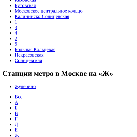
Бутовская
Московское центральное кольцо
Калининско-Солнцевская
1
3
4
2
5
Большая Кольцевая
Некрасовская
Солнцевская
Станции метро в Москве на «Ж»
Жулебино
Все
А
Б
В
Г
Д
Е
Ж