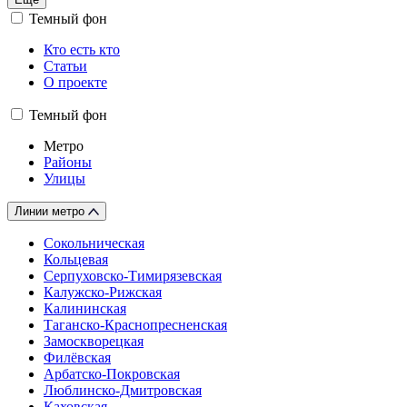
Темный фон
Кто есть кто
Статьи
О проекте
Темный фон
Метро
Районы
Улицы
Линии метро
Сокольническая
Кольцевая
Серпуховско-Тимирязевская
Калужско-Рижская
Калининская
Таганско-Краснопресненская
Замоскворецкая
Филёвская
Арбатско-Покровская
Люблинско-Дмитровская
Каховская