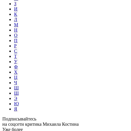
З
И
К
Л
М
Н
О
П
Р
С
Т
У
Ф
Х
Ц
Ч
Ш
Щ
Э
Ю
Я
Подписывайтесь
на соцсети критика Михаила Костина
Уже более