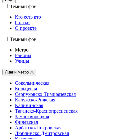
Темный фон
Кто есть кто
Статьи
О проекте
Темный фон
Метро
Районы
Улицы
Линии метро
Сокольническая
Кольцевая
Серпуховско-Тимирязевская
Калужско-Рижская
Калининская
Таганско-Краснопресненская
Замоскворецкая
Филёвская
Арбатско-Покровская
Люблинско-Дмитровская
Каховская