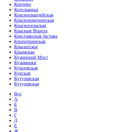
Коптево
Котельники
Красногвардейская
Краснопресненская
Красносельская
Красные Ворота
Крестьянская Застава
Кропоткинская
Крылатское
Крымская
Кузнецкий Мост
Кузьминки
Кунцевская
Курская
Кутузовская
Кутузовская
Все
А
Б
В
Г
Д
Е
Ж