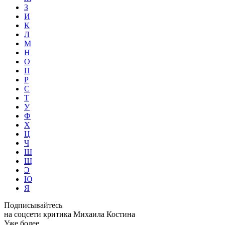
З
И
К
Л
М
Н
О
П
Р
С
Т
У
Ф
Х
Ц
Ч
Ш
Щ
Э
Ю
Я
Подписывайтесь
на соцсети критика Михаила Костина
Уже более