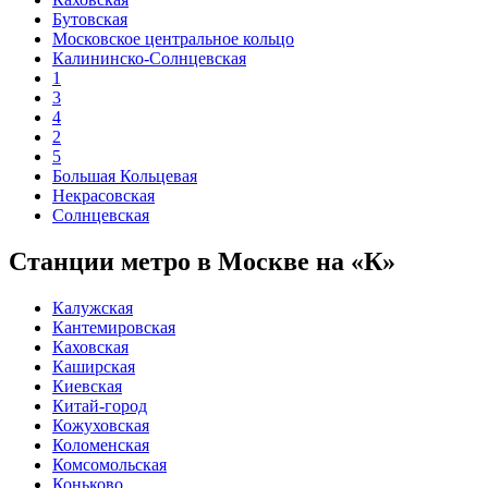
Бутовская
Московское центральное кольцо
Калининско-Солнцевская
1
3
4
2
5
Большая Кольцевая
Некрасовская
Солнцевская
Станции метро в Москве на «К»
Калужская
Кантемировская
Каховская
Каширская
Киевская
Китай-город
Кожуховская
Коломенская
Комсомольская
Коньково