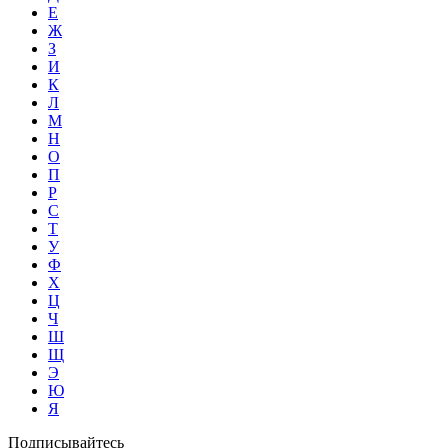
Е
Ж
З
И
К
Л
М
Н
О
П
Р
С
Т
У
Ф
Х
Ц
Ч
Ш
Щ
Э
Ю
Я
Подписывайтесь