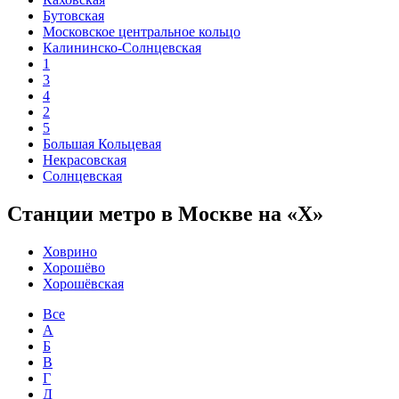
Бутовская
Московское центральное кольцо
Калининско-Солнцевская
1
3
4
2
5
Большая Кольцевая
Некрасовская
Солнцевская
Станции метро в Москве на «Х»
Ховрино
Хорошёво
Хорошёвская
Все
А
Б
В
Г
Д