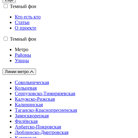
Темный фон
Кто есть кто
Статьи
О проекте
Темный фон
Метро
Районы
Улицы
Линии метро
Сокольническая
Кольцевая
Серпуховско-Тимирязевская
Калужско-Рижская
Калининская
Таганско-Краснопресненская
Замоскворецкая
Филёвская
Арбатско-Покровская
Люблинско-Дмитровская
Каховская