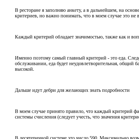
В ресторане я заполняю анкету, а в дальнейшем, на осно
критериев, но важно понимать, что в моем случае это не
Каждый критерий обладает значимостью, также как и вопр
Именно поэтому самый главный критерий - это еда. Следо
обслуживании, еда будет неудовлетворительная, общий бал
высокой.
Дальше идут дебри для желающих знать подробности
В моем случае принято правило, что каждый критерий фа
системы счисления (следует учесть, что значения критериев
В десятеричной системе это число 590. Максимально возм