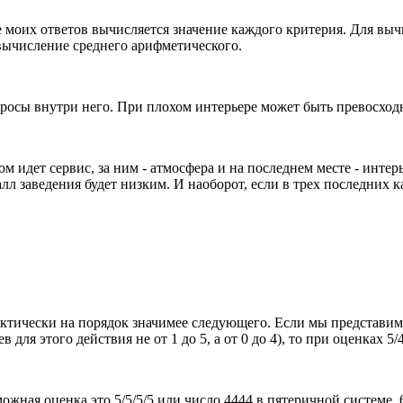
ве моих ответов вычисляется значение каждого критерия. Для вы
 вычисление среднего арифметического.
осы внутри него. При плохом интерьере может быть превосходна
м идет сервис, за ним - атмосфера и на последнем месте - интер
л заведения будет низким. И наоборот, если в трех последних ка
ктически на порядок значимее следующего. Если мы представим
 для этого действия не от 1 до 5, а от 0 до 4), то при оценках 5
ожная оценка это 5/5/5/5 или число 4444 в пятеричной системе, 