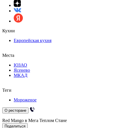
Кухни
Европейская кухня
Места
ЮЗАО
Ясенево
МКАД
Теги
Мороженое
О ресторане
Red Mango в Мега Теплом Стане
Поделиться