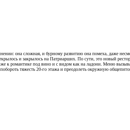
мнении: она сложная, и бурному развитию она помеха, даже несмо
о открылось и закрылось на Патриарших. По сути, это новый рест
же к романтике под вино и с видом как на ладони. Меню вызыва
– побороть тяжесть 20-го этажа и преодолеть окружную общепит