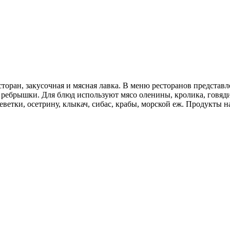
есторан, закусочная и мясная лавка. В меню ресторанов предст
и ребрышки. Для блюд используют мясо оленины, кролика, говя
еветки, осетрину, клыкач, сибас, крабы, морской еж. Продукты 