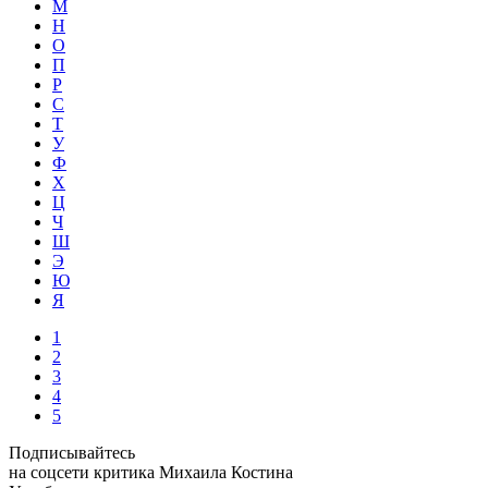
М
Н
О
П
Р
С
Т
У
Ф
Х
Ц
Ч
Ш
Э
Ю
Я
1
2
3
4
5
Подписывайтесь
на соцсети критика Михаила Костина