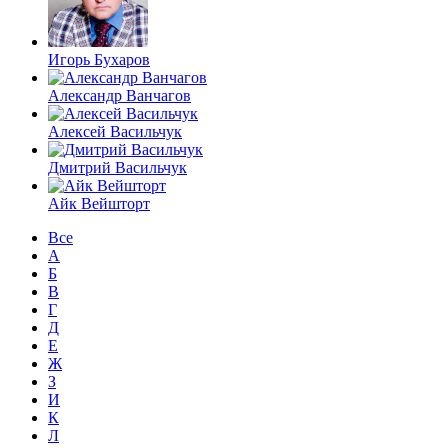
Игорь Бухаров
Александр Ванчагов
Алексей Васильчук
Дмитрий Васильчук
Айк Вейшторт
Все
А
Б
В
Г
Д
Е
Ж
З
И
К
Л