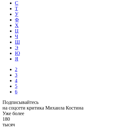
С
Т
У
Ф
Х
Ц
Ч
Ш
Э
Ю
Я
2
3
4
5
6
Подписывайтесь
на соцсети критика Михаила Костина
Уже более
180
тысяч