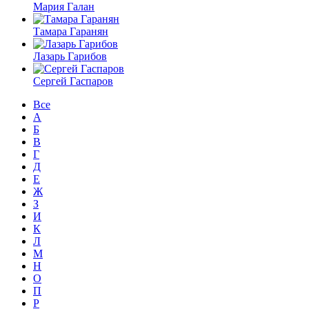
Мария Галан
Тамара Гаранян
Лазарь Гарибов
Сергей Гаспаров
Все
А
Б
В
Г
Д
Е
Ж
З
И
К
Л
М
Н
О
П
Р