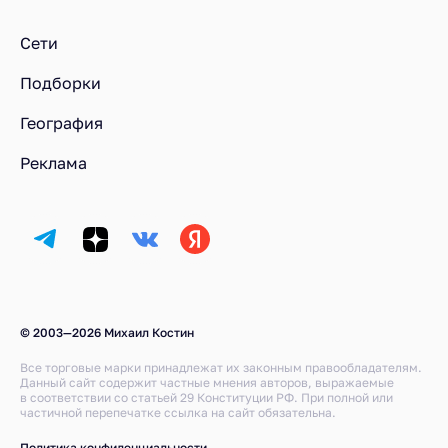
Кто есть кто
Кто есть кто на «М»
Сети
Подборки
География
Реклама
© 2003—2026 Михаил Костин
Все торговые марки принадлежат их законным правообладателям.
Данный сайт содержит частные мнения авторов, выражаемые
в соответствии со статьей 29 Конституции РФ. При полной или
частичной перепечатке ссылка на сайт обязательна.
Политика конфиденциальности