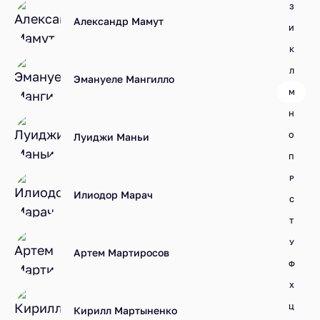
З
Александр Мамут
И
К
Л
Эмануеле Мангилло
М
Н
Луиджи Маньи
О
П
Р
Илиодор Марач
С
Т
У
Артем Мартиросов
Ф
Х
Ц
Кирилл Мартыненко