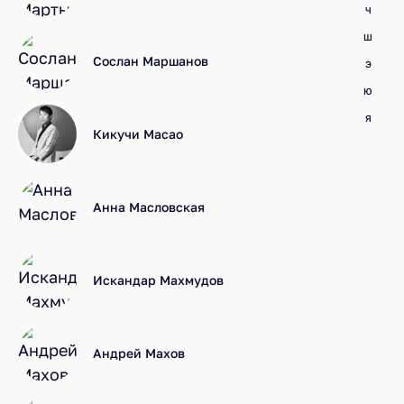
Ч
Ш
Сослан Маршанов
Э
Ю
Я
Кикучи Масао
Анна Масловская
Искандар Махмудов
Андрей Махов