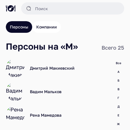
Персоны
Компании
Персоны на «М»
Всего 25
Все
Дмитрий Макиевский
А
Б
В
Вадим Мальков
Г
Д
Рена Мамедова
Е
Ж