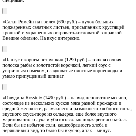
специями.
«Салат Ромейн на гриле» (690 руб.) – пучок больших
поджаренных салатных листьев, присыпанных хрустящей
крошкой и украшенных островато-кисловатой заправкой.
Внешне обильно. На вкус интересно.
«Палтус с корнем петрушки» (1290 руб.) – тонкая сочная
полоска рыбы с золотистой корочкой, легкий соус с
устричным намеком, сладковатые плотные корнеплоды и
умело припущенный шпинат.
«Говядина Rossini» (1490 руб.) – на вид непонятное месиво,
состоящее из нескольких кусков мяса разной прожарки и
средней жесткости, размякшего и размокшего хлебного тоста,
вкусного соуса-пюре из сельдерея, еще более вкусного
маринованного лука и убитого солью поджаренного кейла.
Если бы не избыток соли, кашеобразность хлеба и
неряшливый вид, то было бы вкусно, а так – минус.