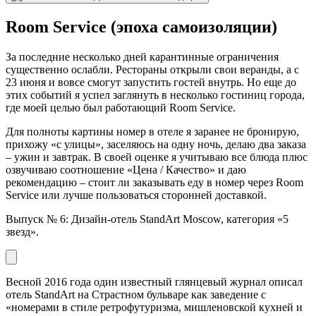
Room Service (эпоха самоизоляции)
За последние несколько дней карантинные ограничения
существенно ослабли. Рестораны открыли свои веранды, а с
23 июня и вовсе смогут запустить гостей внутрь. Но еще до
этих событий я успел заглянуть в несколько гостиниц города,
где моей целью был работающий Room Service.
Для полноты картины номер в отеле я заранее не бронирую,
прихожу «с улицы», заселяюсь на одну ночь, делаю два заказа
– ужин и завтрак. В своей оценке я учитываю все блюда плюс
озвучиваю соотношение «Цена / Качество» и даю
рекомендацию – стоит ли заказывать еду в номер через Room
Service или лучше пользоваться сторонней доставкой.
Выпуск № 6: Дизайн-отель StandArt Moscow, категория «5
звезд».
Весной 2016 года один известный глянцевый журнал описал
отель StandArt на Страстном бульваре как заведение с
«номерами в стиле ретрофутуризма, мишленовской кухней и