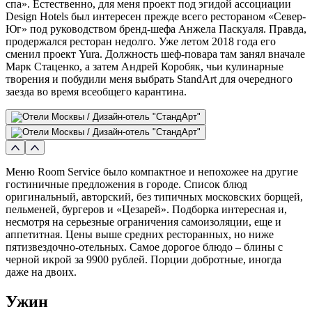
спа». Естественно, для меня проект под эгидой ассоциации
Design Hotels был интересен прежде всего рестораном «Север-
Юг» под руководством бренд-шефа Анжела Паскуаля. Правда,
продержался ресторан недолго. Уже летом 2018 года его
сменил проект Yura. Должность шеф-повара там занял вначале
Марк Стаценко, а затем Андрей Коробяк, чьи кулинарные
творения и побудили меня выбрать StandArt для очередного
заезда во время всеобщего карантина.
Меню Room Service было компактное и непохожее на другие
гостиничные предложения в городе. Список блюд
оригинальный, авторский, без типичных московских борщей,
пельменей, бургеров и «Цезарей». Подборка интересная и,
несмотря на серьезные ограничения самоизоляции, еще и
аппетитная. Цены выше средних ресторанных, но ниже
пятизвездочно-отельных. Самое дорогое блюдо – блины с
черной икрой за 9900 рублей. Порции добротные, иногда
даже на двоих.
Ужин