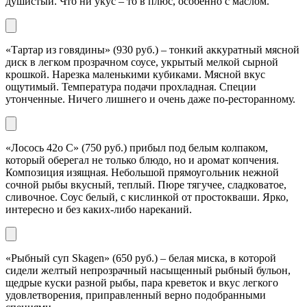
душистый. Что ни укус – то в плюс, особенно с маслом.
«Тартар из говядины» (930 руб.) – тонкий аккуратный мясной
диск в легком прозрачном соусе, укрытый мелкой сырной
крошкой. Нарезка маленькими кубиками. Мясной вкус
ощутимый. Температура подачи прохладная. Специи
утонченные. Ничего лишнего и очень даже по-ресторанному.
«Лосось 42о С» (750 руб.) прибыл под белым колпаком,
который оберегал не только блюдо, но и аромат копчения.
Композиция изящная. Небольшой прямоугольник нежной
сочной рыбы вкусный, теплый. Пюре тягучее, сладковатое,
сливочное. Соус белый, с кислинкой от простокваши. Ярко,
интересно и без каких-либо нареканий.
«Рыбный суп Skagen» (650 руб.) – белая миска, в которой
сидели желтый непрозрачный насыщенный рыбный бульон,
щедрые куски разной рыбы, пара креветок и вкус легкого
удовлетворения, приправленный верно подобранными