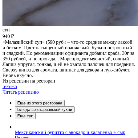
суп
940 ₽
«Малазийский суп» (590 руб.) – что-то среднее между лаксой
и биском. Цвет насыщенный оранжевый. Бульон островатый
и сладкий. По рекомендации официанта добавил краба, 30г за
350 рублей, и не прогадал. Морепродукт мясистый, сочный.
Лапша упругая, тонкая, и ей не хватало палочек для поедания.
Сверху кинза для аромата, шпинат для декора и лук-сибулет.
Вновь вкусно.
Из рецензии на ресторан
reFresh
Читать рецензию
Еще из этого ресторана
Блюда вегетарианской кухни
Еще суп
Мексиканский буритто с авокадо и халапеньо + сыр
Чеддер