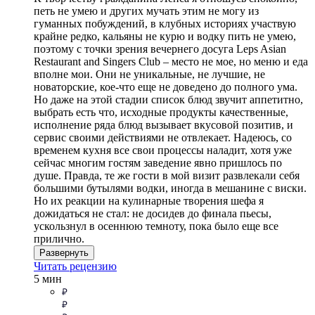
петь не умею и других мучать этим не могу из
гуманных побуждений, в клубных историях участвую
крайне редко, кальяны не курю и водку пить не умею,
поэтому с точки зрения вечернего досуга Leps Asian
Restaurant and Singers Club – место не мое, но меню и еда
вполне мои. Они не уникальные, не лучшие, не
новаторские, кое-что еще не доведено до полного ума.
Но даже на этой стадии список блюд звучит аппетитно,
выбрать есть что, исходные продукты качественные,
исполнение ряда блюд вызывает вкусовой позитив, и
сервис своими действиями не отвлекает. Надеюсь, со
временем кухня все свои процессы наладит, хотя уже
сейчас многим гостям заведение явно пришлось по
душе. Правда, те же гости в мой визит развлекали себя
большими бутылями водки, иногда в мешанине с виски.
Но их реакции на кулинарные творения шефа я
дожидаться не стал: не досидев до финала пьесы,
ускользнул в осеннюю темноту, пока было еще все
прилично.
Развернуть
Читать рецензию
5 мин