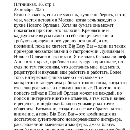
Пятницкая, 16, стр.1
23 ноября 2025
Если не знаешь, если не умеешь, лучше не берись, и это,
увы, частая история в Москве, когда речь заходит о
кухне Нового Орлеана. Хотя на бумаге она может
показаться простой, это иллюзия. Креольские и
каджунские вкусы сами по себе специфические и
требуют определенного уровня познаний, а их,
познаний, пока не хватает. Big Easy Bar – один из таких
примеров нехватки знаний о гастрономии Луизианы и
Нового Орлеана в частности. Я не знаю, бывала ли шеф
Анна в тех краях, пробовала ли ту еду в оригинале, но
судя по тем творениям, что достались мне, над меню,
рецептурой и вкусами еще работать и работать. Более
того, интересная фишка меню с отсылками к
конкретным заведениям работает только тогда, когда эти
отсылки реальные, а не вымышленные. Понятно, что
попасть сейчас в Новый Орлеан может не каждый, но
поиск в интернете никто не отменял, а там есть и видео,
и рецепты, и подборки блюд из упомянутых точек
общепита. Возможно, создатели все же обратят на это
внимание, а пока Big Easy Bar – это комбинация из
достаточно аутентичного новоорлеанского интерьера,
расслабленной хмельной атмосферы, джаза-блюза,
живой музыки, приветливого сервиса и малосъедобной