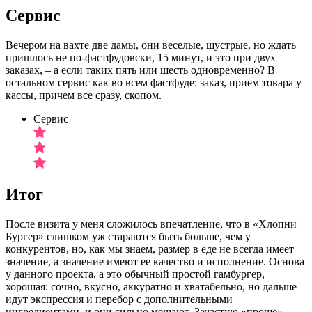
Сервис
Вечером на вахте две дамы, они веселые, шустрые, но ждать
пришлось не по-фастфудовски, 15 минут, и это при двух
заказах, – а если таких пять или шесть одновременно? В
остальном сервис как во всем фастфуде: заказ, прием товара у
кассы, причем все сразу, скопом.
Сервис
Итог
После визита у меня сложилось впечатление, что в «Хлопни
Бургер» слишком уж стараются быть больше, чем у
конкурентов, но, как мы знаем, размер в еде не всегда имеет
значение, а значение имеют ее качество и исполнение. Основа
у данного проекта, а это обычный простой гамбургер,
хорошая: сочно, вкусно, аккуратно и хватабельно, но дальше
идут экспрессия и перебор с дополнительными
ингредиентами, и они сильно мешают. Зачастую «проще» –