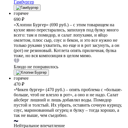
Гамбургер
горячее
690 ₽
«Хлопни Бургер» (690 руб.) – с этим товарищем на
кухне явно перестарались, запихнув под булку много
всего: там и помидор, и салат лопухами, и яйцо
омлетом, плюс сыр, соус и бекон, и это все нужно не
только руками ухватить, но еще и в рот засунуть, а он
(рот) не резиновый. Котлета опять приличная, булка
тоже, но вся композиция в целом мимо.
Блюдо не понравилось
горячее
470 ₽
«Чикен бургер» (470 руб.) – опять проблема с «больше-
больше, чтоб не влезло в рот», а оно и не надо. Салат
айсберг лишний и лишь добавлял воды. Помидор
пустой и толстый. Их убрать, оставить сочную курицу,
соус, маринованный огурец и булку – тогда хорошо, а
так не выше, чем съедобно.
Нейтральное впечатление