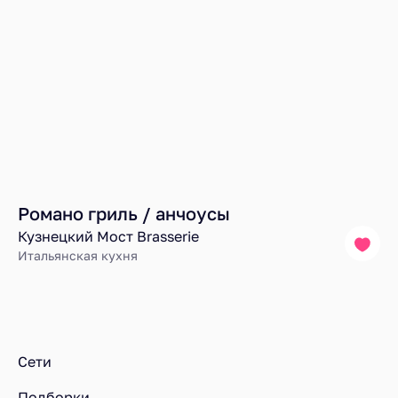
Романо гриль / анчоусы
Кузнецкий Мост Brasserie
Итальянская кухня
Ресторанный рейтинг
Блюда
Дорадо, соус зеленый чили в ресторане Кузнецкий Мос
Сети
Подборки