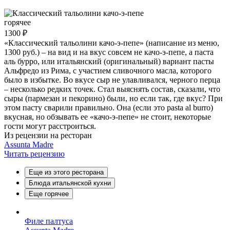
горячее
1300 ₽
«Классический тальолини качо-э-пепе» (написание из меню,
1300 руб.) – на вид и на вкус совсем не качо-э-пепе, а паста
аль бурро, или итальянский (оригинальный) вариант пасты
Альфредо из Рима, с участием сливочного масла, которого
было в избытке. Во вкусе сыр не улавливался, черного перца
– несколько редких точек. Стал выяснять состав, сказали, что
сыры (пармезан и пекорино) были, но если так, где вкус? При
этом пасту сварили правильно. Она (если это pasta al burro)
вкусная, но обзывать ее «качо-э-пепе» не стоит, некоторые
гости могут расстроиться.
Из рецензии на ресторан
Assunta Madre
Читать рецензию
Еще из этого ресторана
Блюда итальянской кухни
Еще горячее
Филе палтуса