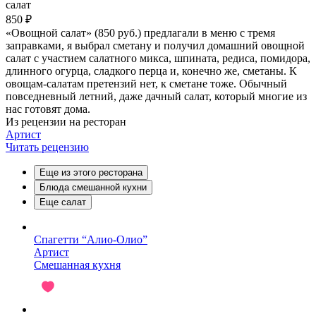
салат
850 ₽
«Овощной салат» (850 руб.) предлагали в меню с тремя
заправками, я выбрал сметану и получил домашний овощной
салат с участием салатного микса, шпината, редиса, помидора,
длинного огурца, сладкого перца и, конечно же, сметаны. К
овощам-салатам претензий нет, к сметане тоже. Обычный
повседневный летний, даже дачный салат, который многие из
нас готовят дома.
Из рецензии на ресторан
Артист
Читать рецензию
Еще из этого ресторана
Блюда смешанной кухни
Еще салат
Спагетти “Алио-Олио”
Артист
Смешанная кухня