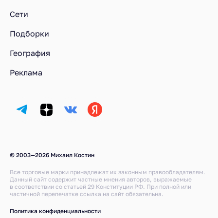
Персидский борщ в ресторане Миндаль в Москве
Сети
Подборки
География
Реклама
© 2003—2026 Михаил Костин
Все торговые марки принадлежат их законным правообладателям.
Данный сайт содержит частные мнения авторов, выражаемые
в соответствии со статьей 29 Конституции РФ. При полной или
частичной перепечатке ссылка на сайт обязательна.
Политика конфиденциальности