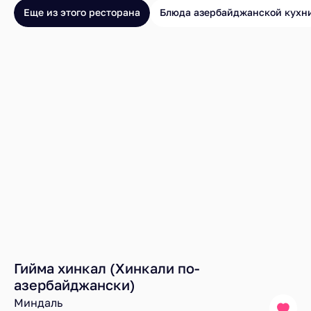
Еще из этого ресторана
Блюда азербайджанской кухн
Гийма хинкал (Хинкали по-
азербайджански)
Миндаль