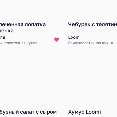
печенная лопатка
Чебурек с теляти
ненка
mi
Loomi
жневосточная кухня
Ближневосточная кухня
бузный салат с сыром
Хумус Loomi