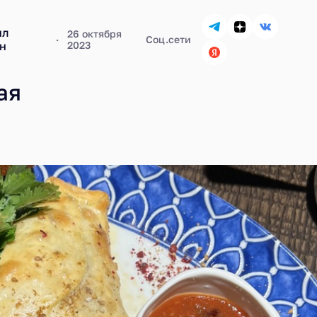
ил
26 октября
Соц.сети
н
2023
ая