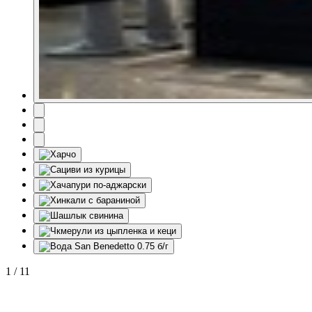
1
/
11