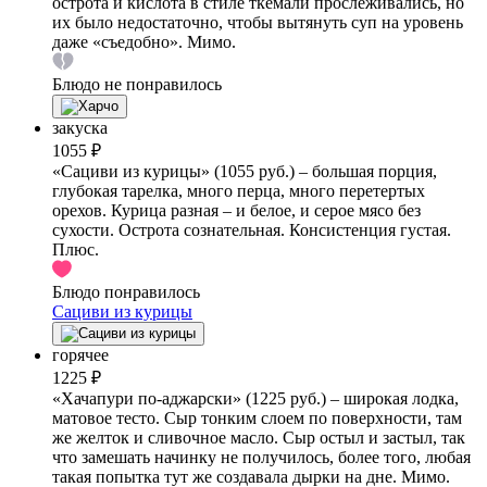
острота и кислота в стиле ткемали прослеживались, но
их было недостаточно, чтобы вытянуть суп на уровень
даже «съедобно». Мимо.
Блюдо не понравилось
закуска
1055 ₽
«Сациви из курицы» (1055 руб.) – большая порция,
глубокая тарелка, много перца, много перетертых
орехов. Курица разная – и белое, и серое мясо без
сухости. Острота сознательная. Консистенция густая.
Плюс.
Блюдо понравилось
Сациви из курицы
горячее
1225 ₽
«Хачапури по-аджарски» (1225 руб.) – широкая лодка,
матовое тесто. Сыр тонким слоем по поверхности, там
же желток и сливочное масло. Сыр остыл и застыл, так
что замешать начинку не получилось, более того, любая
такая попытка тут же создавала дырки на дне. Мимо.