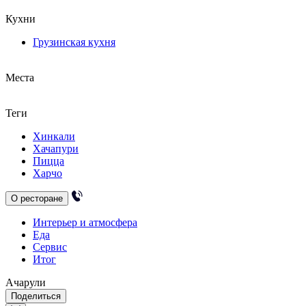
Кухни
Грузинская кухня
Места
Теги
Хинкали
Хачапури
Пицца
Харчо
О ресторане
Интерьер и атмосфера
Еда
Сервис
Итог
Ачарули
Поделиться