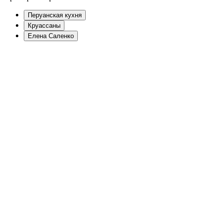
Перуанская кухня
Круассаны
Елена Саленко