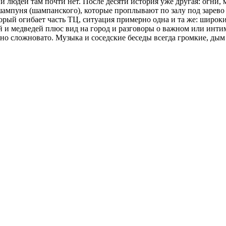
и людей там почти нет. После десяти история уже другая: огни,
шампуня (шампанского), которые проплывают по залу под зарево б
орый огибает часть ТЦ, ситуация примерно одна и та же: широки
й и медведей плюс вид на город и разговоры о важном или интим
нно сложновато. Музыка и соседские беседы всегда громкие, дым 