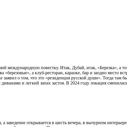
й международную повестку. Итак, Дубай, итак, «Березка», а точн
ва «березовые», а клуб-ресторан, караоке, бар и заодно место вс
 же заявил о том, что это «резиденция русской души». Тогда там б
диванами и легкий запах застоя. В 2024 году локация сменилась
, а заведение открывается в шесть вечера, в вычурном интерьер