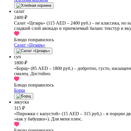
салат
2400 ₽
Салат «Цезарь» (115 AED – 2400 руб.) – не классика, но н
сладкий слой авокадо и приемлемый баланс текстур и вк
Блюдо понравилось
Салат «Цезарь»
суп
1800 ₽
«Борщ» (85 AED – 1800 руб.) – добротно, густо, насыщен
смалец. Достойно.
Блюдо понравилось
Борщ
закуска
315 ₽
«Пирожки с капустой» (15 AED – 315 руб,) – в порции два
«как у бабушки»). Для меня плюс.
Блюдо понравилось