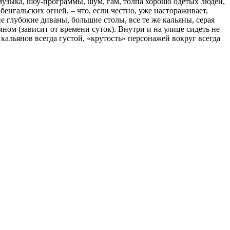
 музыка, шоу-программы, шум, гам, толпа хорошо одетых людей,
енгальских огней, – что, если честно, уже настораживает,
е глубокие диваны, большие столы, все те же кальяны, серая
ном (зависит от времени суток). Внутри и на улице сидеть не
кальянов всегда густой, «крутость» персонажей вокруг всегда