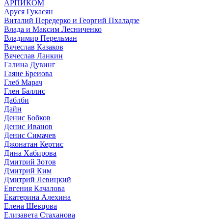
АРПИКОМ
Аруся Гукасян
Виталий Передерко и Георгий Пхаладзе
Влада и Максим Лесниченко
Владимир Перельман
Вячеслав Казаков
Вячеслав Ланкин
Галина Дувинг
Гаяне Бреиова
Глеб Марач
Глен Баллис
Даблби
Дайн
Денис Бобков
Денис Иванов
Денис Симачев
Джонатан Кертис
Дина Хабирова
Дмитрий Зотов
Дмитрий Ким
Дмитрий Левицкий
Евгения Качалова
Екатерина Алехина
Елена Шевцова
Елизавета Стаханова