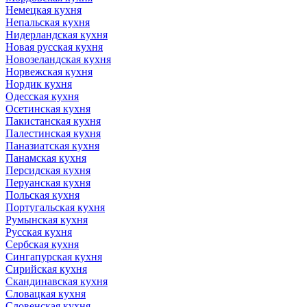
Немецкая кухня
Непальская кухня
Нидерландская кухня
Новая русская кухня
Новозеландская кухня
Норвежская кухня
Нордик кухня
Одесская кухня
Осетинская кухня
Пакистанская кухня
Палестинская кухня
Паназиатская кухня
Панамская кухня
Персидская кухня
Перуанская кухня
Польская кухня
Португальская кухня
Румынская кухня
Русская кухня
Сербская кухня
Сингапурская кухня
Сирийская кухня
Скандинавская кухня
Словацкая кухня
Словенская кухня