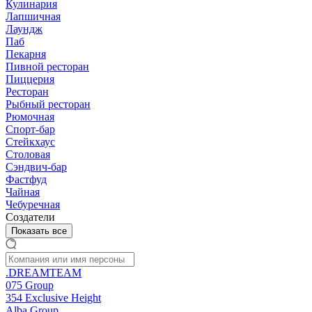
Кулинария
Лапшичная
Лаундж
Паб
Пекарня
Пивной ресторан
Пиццерия
Ресторан
Рыбный ресторан
Рюмочная
Спорт-бар
Стейкхаус
Столовая
Сэндвич-бар
Фастфуд
Чайная
Чебуречная
Создатели
Показать все
.DREAMTEAM
075 Group
354 Exclusive Height
Alba Group