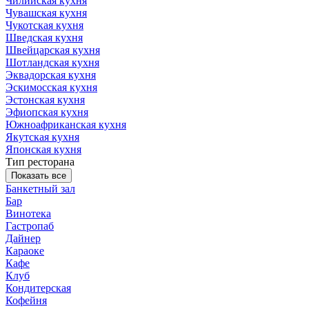
Чилийская кухня
Чувашская кухня
Чукотская кухня
Шведская кухня
Швейцарская кухня
Шотландская кухня
Эквадорская кухня
Эскимосская кухня
Эстонская кухня
Эфиопская кухня
Южноафриканская кухня
Якутская кухня
Японская кухня
Тип ресторана
Показать все
Банкетный зал
Бар
Винотека
Гастропаб
Дайнер
Караоке
Кафе
Клуб
Кондитерская
Кофейня