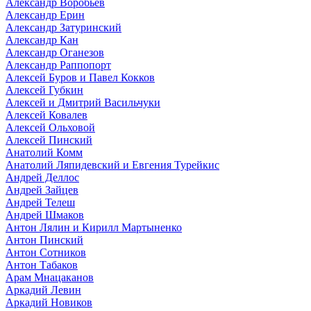
Александр Воробьев
Александр Ерин
Александр Затуринский
Александр Кан
Александр Оганезов
Александр Раппопорт
Алексей Буров и Павел Кокков
Алексей Губкин
Алексей и Дмитрий Васильчуки
Алексей Ковалев
Алексей Ольховой
Алексей Пинский
Анатолий Комм
Анатолий Ляпидевский и Евгения Турейкис
Андрей Деллос
Андрей Зайцев
Андрей Телеш
Андрей Шмаков
Антон Лялин и Кирилл Мартыненко
Антон Пинский
Антон Сотников
Антон Табаков
Арам Мнацаканов
Аркадий Левин
Аркадий Новиков