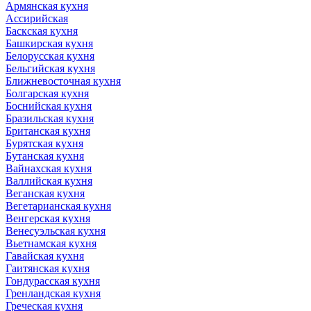
Армянская кухня
Ассирийская
Баскская кухня
Башкирская кухня
Белорусская кухня
Бельгийская кухня
Ближневосточная кухня
Болгарская кухня
Боснийская кухня
Бразильская кухня
Британская кухня
Бурятская кухня
Бутанская кухня
Вайнахская кухня
Валлийская кухня
Веганская кухня
Вегетарианская кухня
Венгерская кухня
Венесуэльская кухня
Вьетнамская кухня
Гавайская кухня
Гаитянская кухня
Гондурасская кухня
Гренландская кухня
Греческая кухня