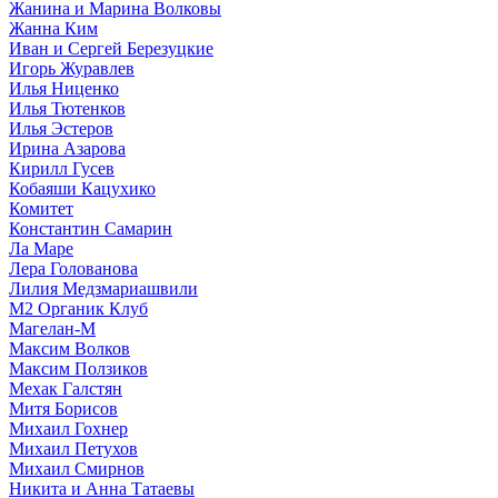
Жанина и Марина Волковы
Жанна Ким
Иван и Сергей Березуцкие
Игорь Журавлев
Илья Ниценко
Илья Тютенков
Илья Эстеров
Ирина Азарова
Кирилл Гусев
Кобаяши Кацухико
Комитет
Константин Самарин
Ла Маре
Лера Голованова
Лилия Медзмариашвили
М2 Органик Клуб
Магелан-М
Максим Волков
Максим Ползиков
Мехак Галстян
Митя Борисов
Михаил Гохнер
Михаил Петухов
Михаил Смирнов
Никита и Анна Татаевы