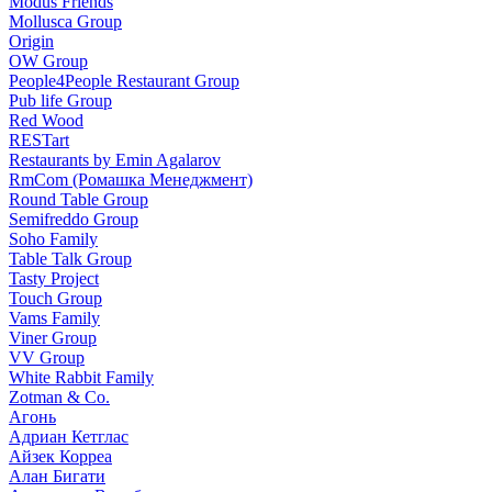
Modus Friends
Mollusca Group
Origin
OW Group
People4People Restaurant Group
Pub life Group
Red Wood
RESTart
Restaurants by Emin Agalarov
RmCom (Ромашка Менеджмент)
Round Table Group
Semifreddo Group
Soho Family
Table Talk Group
Tasty Project
Touch Group
Vams Family
Viner Group
VV Group
White Rabbit Family
Zotman & Co.
Агонь
Адриан Кетглас
Айзек Корреа
Алан Бигати