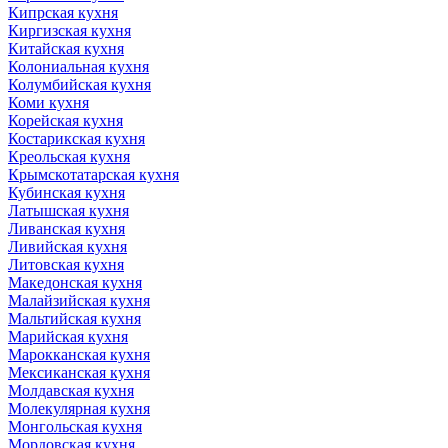
Кипрская кухня
Киргизская кухня
Китайская кухня
Колониальная кухня
Колумбийская кухня
Коми кухня
Корейская кухня
Костарикская кухня
Креольская кухня
Крымскотатарская кухня
Кубинская кухня
Латышская кухня
Ливанская кухня
Ливийская кухня
Литовская кухня
Македонская кухня
Малайзийская кухня
Мальтийская кухня
Марийская кухня
Марокканская кухня
Мексиканская кухня
Молдавская кухня
Молекулярная кухня
Монгольская кухня
Мордовская кухня