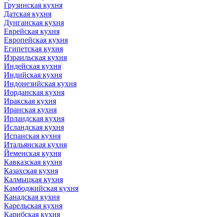
Грузинская кухня
Датская кухня
Дунганская кухня
Еврейская кухня
Европейская кухня
Египетская кухня
Израильская кухня
Индейская кухня
Индийская кухня
Индонезийская кухня
Иорданская кухня
Иракская кухня
Иранская кухня
Ирландская кухня
Исландская кухня
Испанская кухня
Итальянская кухня
Йеменская кухня
Кавказская кухня
Казахская кухня
Калмыцкая кухня
Камбоджийская кухня
Канадская кухня
Карельская кухня
Карибская кухня