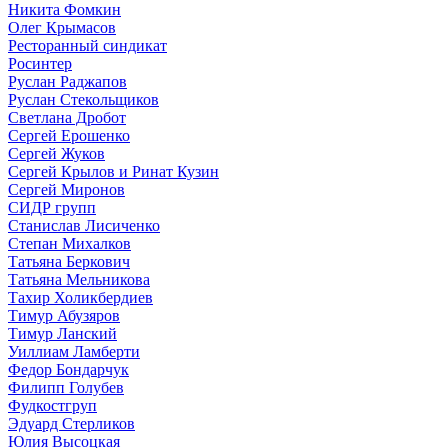
Никита Фомкин
Олег Крымасов
Ресторанный синдикат
Росинтер
Руслан Раджапов
Руслан Стекольщиков
Светлана Дробот
Сергей Ерошенко
Сергей Жуков
Сергей Крылов и Ринат Кузин
Сергей Миронов
СИДР групп
Станислав Лисиченко
Степан Михалков
Татьяна Беркович
Татьяна Мельникова
Тахир Холикбердиев
Тимур Абузяров
Тимур Ланский
Уиллиам Ламберти
Федор Бондарчук
Филипп Голубев
Фудкостгруп
Эдуард Стерликов
Юлия Высоцкая