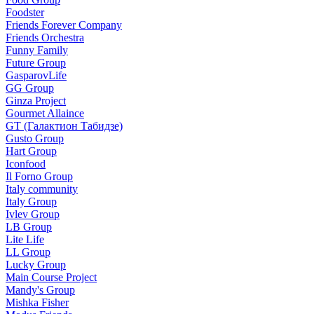
Foodster
Friends Forever Company
Friends Orchestra
Funny Family
Future Group
GasparovLife
GG Group
Ginza Project
Gourmet Allaince
GT (Галактион Табидзе)
Gusto Group
Hart Group
Iconfood
Il Forno Group
Italy community
Italy Group
Ivlev Group
LB Group
Lite Life
LL Group
Lucky Group
Main Course Project
Mandy's Group
Mishka Fisher