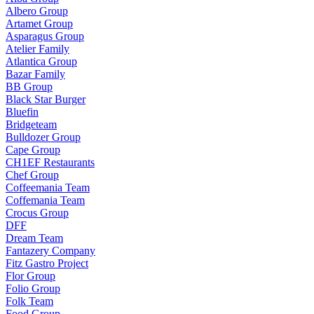
Albero Group
Artamet Group
Asparagus Group
Atelier Family
Atlantica Group
Bazar Family
BB Group
Black Star Burger
Bluefin
Bridgeteam
Bulldozer Group
Cape Group
CH1EF Restaurants
Chef Group
Coffeemania Team
Coffemania Team
Crocus Group
DFF
Dream Team
Fantazery Company
Fitz Gastro Project
Flor Group
Folio Group
Folk Team
Food Group