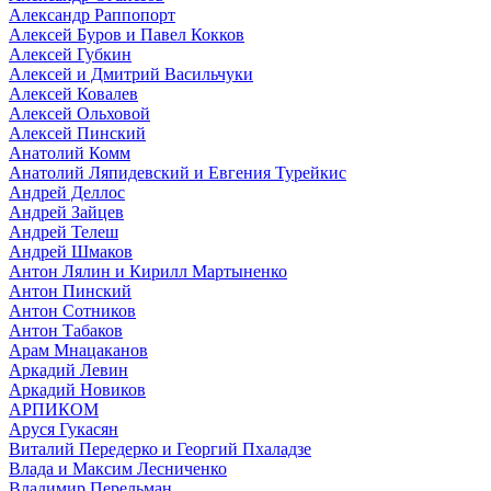
Александр Раппопорт
Алексей Буров и Павел Кокков
Алексей Губкин
Алексей и Дмитрий Васильчуки
Алексей Ковалев
Алексей Ольховой
Алексей Пинский
Анатолий Комм
Анатолий Ляпидевский и Евгения Турейкис
Андрей Деллос
Андрей Зайцев
Андрей Телеш
Андрей Шмаков
Антон Лялин и Кирилл Мартыненко
Антон Пинский
Антон Сотников
Антон Табаков
Арам Мнацаканов
Аркадий Левин
Аркадий Новиков
АРПИКОМ
Аруся Гукасян
Виталий Передерко и Георгий Пхаладзе
Влада и Максим Лесниченко
Владимир Перельман