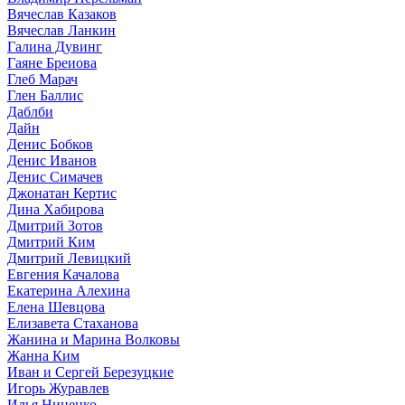
Вячеслав Казаков
Вячеслав Ланкин
Галина Дувинг
Гаяне Бреиова
Глеб Марач
Глен Баллис
Даблби
Дайн
Денис Бобков
Денис Иванов
Денис Симачев
Джонатан Кертис
Дина Хабирова
Дмитрий Зотов
Дмитрий Ким
Дмитрий Левицкий
Евгения Качалова
Екатерина Алехина
Елена Шевцова
Елизавета Стаханова
Жанина и Марина Волковы
Жанна Ким
Иван и Сергей Березуцкие
Игорь Журавлев
Илья Ниценко