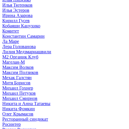
Илья Тютенков
Илья Эстеров
Ирина Азарова
Кирилл Гусев
Кобаяши Кацухико
Комитет
Константин Самарин
Ла Маре
Лера Голованова
Лилия Медзмариашвили
М2 Органик Клуб
Магелан-М
Максим Волков
Максим Ползиков
Мехак Галстян
Митя Борисов
Михаил Гохнер
Михаил Петухов
Михаил Смирнов
Никита и Анна Татаевы
Никита Фомкин
Олег Крымасов
Ресторанный синдикат
Росинтер