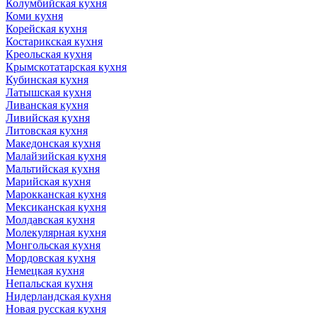
Колумбийская кухня
Коми кухня
Корейская кухня
Костарикская кухня
Креольская кухня
Крымскотатарская кухня
Кубинская кухня
Латышская кухня
Ливанская кухня
Ливийская кухня
Литовская кухня
Македонская кухня
Малайзийская кухня
Мальтийская кухня
Марийская кухня
Марокканская кухня
Мексиканская кухня
Молдавская кухня
Молекулярная кухня
Монгольская кухня
Мордовская кухня
Немецкая кухня
Непальская кухня
Нидерландская кухня
Новая русская кухня