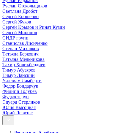
Руслан Раджапов
Руслан Стекольщиков
Светлана Дробот
Сергей Ерошенко
Сергей Жуков
Сергей Крылов и Ринат Кузин
Сергей Миронов
СИДР групп
Станислав Лисиченко
Степан Михалков
Татьяна Беркович
Татьяна Мельникова
Тахир Холикбердиев
Тимур Абузяров
Тимур Ланский
Уиллиам Ламберти
Федор Бондарчук
Филипп Голубев
Фудкостгруп
Эдуард Стерликов
Юлия Высоцкая
Юрий Левитас
Ресторанный рейтинг