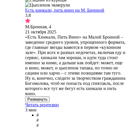
Есть хинкали, пить вино на М. Бронной
3.8
М.Бронная, 4
21 октября 2025
«Есть Хинкали, Пить Вино» на Малой Бронной –
заведение среднего уровня, упрощенного формата,
где главные звезды ваяются в первом «кухонном
зале». При всех и разных недочетах, включая еду и
сервис, хинкали там хороши, и идти туда стоит
именно за ними, а дальше как пойдет: может, еще
и вино, может, и цыпленок тапака, но точно не
сациви или харчо – с этими позициями там туго.
Ну и, конечно, следите за творчеством гражданина
Богомолова, чтоб не попасть под спектакль, после
которого все тут же бегут есть хинкали и пить
вино.
Развернуть
Читать рецензию
3 мин