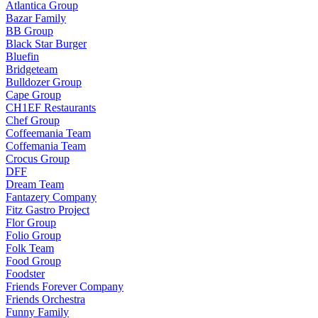
Atlantica Group
Bazar Family
BB Group
Black Star Burger
Bluefin
Bridgeteam
Bulldozer Group
Cape Group
CH1EF Restaurants
Chef Group
Coffeemania Team
Coffemania Team
Crocus Group
DFF
Dream Team
Fantazery Company
Fitz Gastro Project
Flor Group
Folio Group
Folk Team
Food Group
Foodster
Friends Forever Company
Friends Orchestra
Funny Family