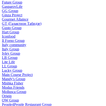
Future Group
GasparovLife
GG Group
Ginza Project
Gourmet Allaince
GT (Галактион Табидзе)
Gusto Group
Hart Group
Iconfood
Il Forno Group
Italy community
Italy Group
Ivlev Group
LB Group
Lite Life
LL Group
Lucky Group
Main Course Project
Mandy's Group
Mishka Fisher
Modus Friends
Mollusca Group
Origin
OW Group
People4People Restaurant Group