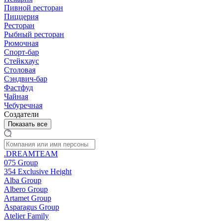
Пивной ресторан
Пиццерия
Ресторан
Рыбный ресторан
Рюмочная
Спорт-бар
Стейкхаус
Столовая
Сэндвич-бар
Фастфуд
Чайная
Чебуречная
Создатели
Показать все
.DREAMTEAM
075 Group
354 Exclusive Height
Alba Group
Albero Group
Artamet Group
Asparagus Group
Atelier Family