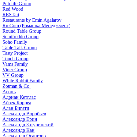
Pub life Group
Red Wood
RESTart
Restaurants by Emin Agalarov
RmCom (Ромашка Менеджмент)
Round Table Group
Semifreddo Group
Soho Family
Table Talk Group
Tasty Project
Touch Group
Vams Family
Viner Group
VV Group
White Rabbit Family
Zotman & Co.
Агонь
Адриан Кетглас
Айзек Корреа
Алан Бигати
Александр Воробьев
Александр Ерин
Александр Затуринский
Александр Кан
Александр Оганезов