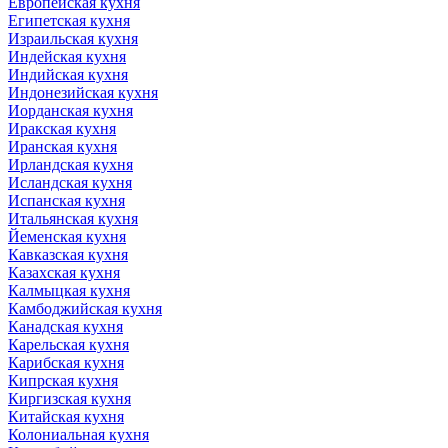
Европейская кухня
Египетская кухня
Израильская кухня
Индейская кухня
Индийская кухня
Индонезийская кухня
Иорданская кухня
Иракская кухня
Иранская кухня
Ирландская кухня
Исландская кухня
Испанская кухня
Итальянская кухня
Йеменская кухня
Кавказская кухня
Казахская кухня
Калмыцкая кухня
Камбоджийская кухня
Канадская кухня
Карельская кухня
Карибская кухня
Кипрская кухня
Киргизская кухня
Китайская кухня
Колониальная кухня