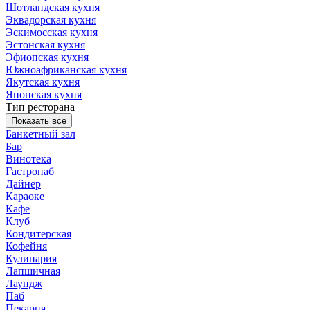
Шотландская кухня
Эквадорская кухня
Эскимосская кухня
Эстонская кухня
Эфиопская кухня
Южноафриканская кухня
Якутская кухня
Японская кухня
Тип ресторана
Показать все
Банкетный зал
Бар
Винотека
Гастропаб
Дайнер
Караоке
Кафе
Клуб
Кондитерская
Кофейня
Кулинария
Лапшичная
Лаундж
Паб
Пекарня