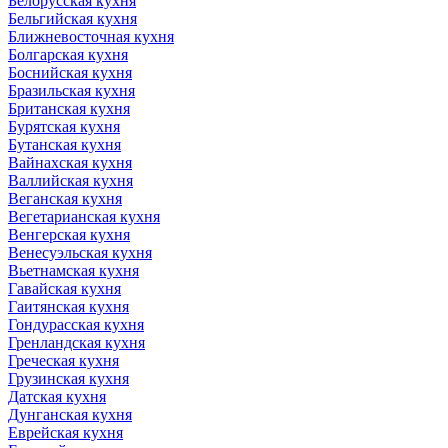
Белорусская кухня
Бельгийская кухня
Ближневосточная кухня
Болгарская кухня
Боснийская кухня
Бразильская кухня
Британская кухня
Бурятская кухня
Бутанская кухня
Вайнахская кухня
Валлийская кухня
Веганская кухня
Вегетарианская кухня
Венгерская кухня
Венесуэльская кухня
Вьетнамская кухня
Гавайская кухня
Гаитянская кухня
Гондурасская кухня
Гренландская кухня
Греческая кухня
Грузинская кухня
Датская кухня
Дунганская кухня
Еврейская кухня