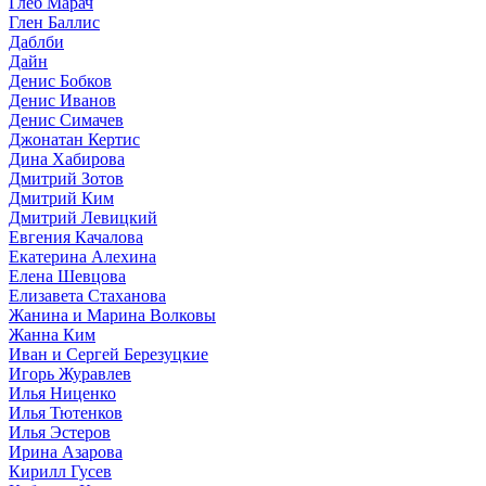
Глеб Марач
Глен Баллис
Даблби
Дайн
Денис Бобков
Денис Иванов
Денис Симачев
Джонатан Кертис
Дина Хабирова
Дмитрий Зотов
Дмитрий Ким
Дмитрий Левицкий
Евгения Качалова
Екатерина Алехина
Елена Шевцова
Елизавета Стаханова
Жанина и Марина Волковы
Жанна Ким
Иван и Сергей Березуцкие
Игорь Журавлев
Илья Ниценко
Илья Тютенков
Илья Эстеров
Ирина Азарова
Кирилл Гусев