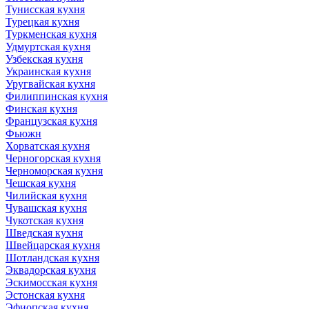
Тунисская кухня
Турецкая кухня
Туркменская кухня
Удмуртская кухня
Узбекская кухня
Украинская кухня
Уругвайская кухня
Филиппинская кухня
Финская кухня
Французская кухня
Фьюжн
Хорватская кухня
Черногорская кухня
Черноморская кухня
Чешская кухня
Чилийская кухня
Чувашская кухня
Чукотская кухня
Шведская кухня
Швейцарская кухня
Шотландская кухня
Эквадорская кухня
Эскимосская кухня
Эстонская кухня
Эфиопская кухня