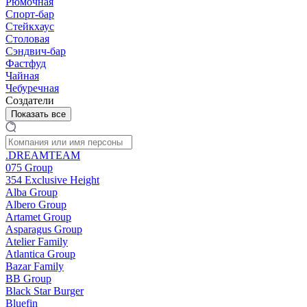
Рюмочная
Спорт-бар
Стейкхаус
Столовая
Сэндвич-бар
Фастфуд
Чайная
Чебуречная
Создатели
Показать все
.DREAMTEAM
075 Group
354 Exclusive Height
Alba Group
Albero Group
Artamet Group
Asparagus Group
Atelier Family
Atlantica Group
Bazar Family
BB Group
Black Star Burger
Bluefin