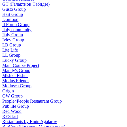
GT (Галактион Табидзе)
Gusto Group
Hart Group
Iconfood
Il Forno Group
Italy community
Italy Group
Ivlev Group
LB Group
Lite Life
LL Group
Lucky Group
Main Course Project
Mandy's Group
Mishka Fisher
Modus Friends
Mollusca Group
Origin
OW Group
People4People Restaurant Group
Pub life Group
Red Wood
RESTart
Restaurants by Emin Agalarov
RmCom (Ромашка Менеджмент)