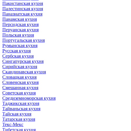
Пакистанская кухня
Палестинская кухня
Паназиатская кухня
Панамская кухня
Персидская кухня
Перуанская кухня
Польская кухня
Португальская кухня
Румынская кухня
Русская кухня
Сербская кухня
Сингапурская кухня
Сирийская кухня
Скандинавская кухня
Словацкая кухня
Словенская кухня
Смешанная кухня
Советская кухня
Средиземноморская кухня
Таджикская кухня
Тайваньская кухня
Тайская кухня
Татарская кухня
Текс-Мекс
Тибетская кухня