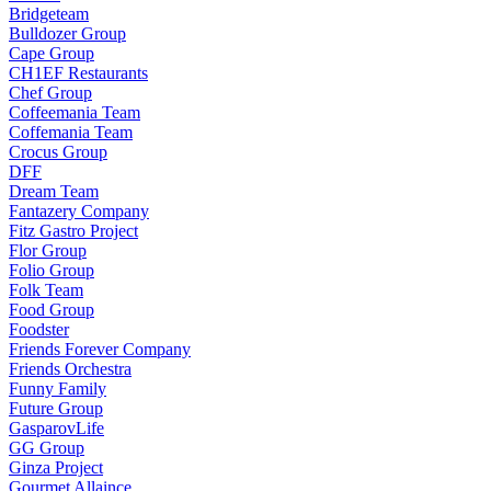
Bridgeteam
Bulldozer Group
Cape Group
CH1EF Restaurants
Chef Group
Coffeemania Team
Coffemania Team
Crocus Group
DFF
Dream Team
Fantazery Company
Fitz Gastro Project
Flor Group
Folio Group
Folk Team
Food Group
Foodster
Friends Forever Company
Friends Orchestra
Funny Family
Future Group
GasparovLife
GG Group
Ginza Project
Gourmet Allaince