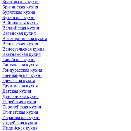
Бразильская кухня
Британская кухня
Бурятская кухня
Бутанская кухня
Вайнахская кухня
Валлийская кухня
Веганская кухня
Вегетарианская кухня
Венгерская кухня
Венесуэльская кухня
Вьетнамская кухня
Гавайская кухня
Гаитянская кухня
Гондурасская кухня
Гренландская кухня
Греческая кухня
Грузинская кухня
Датская кухня
Дунганская кухня
Еврейская кухня
Европейская кухня
Египетская кухня
Израильская кухня
Индейская кухня
Индийская кухня