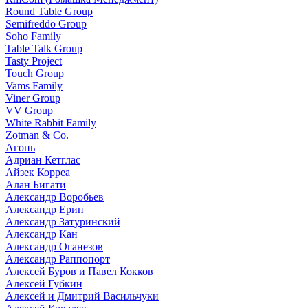
Round Table Group
Semifreddo Group
Soho Family
Table Talk Group
Tasty Project
Touch Group
Vams Family
Viner Group
VV Group
White Rabbit Family
Zotman & Co.
Агонь
Адриан Кетглас
Айзек Корреа
Алан Бигати
Александр Воробьев
Александр Ерин
Александр Затуринский
Александр Кан
Александр Оганезов
Александр Раппопорт
Алексей Буров и Павел Кокков
Алексей Губкин
Алексей и Дмитрий Васильчуки