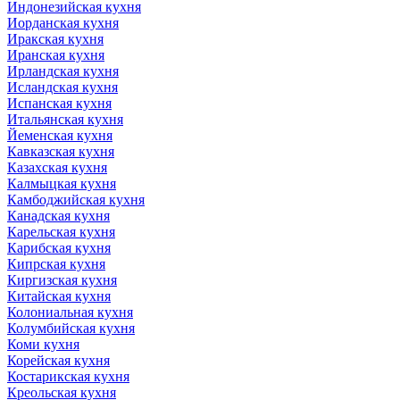
Индонезийская кухня
Иорданская кухня
Иракская кухня
Иранская кухня
Ирландская кухня
Исландская кухня
Испанская кухня
Итальянская кухня
Йеменская кухня
Кавказская кухня
Казахская кухня
Калмыцкая кухня
Камбоджийская кухня
Канадская кухня
Карельская кухня
Карибская кухня
Кипрская кухня
Киргизская кухня
Китайская кухня
Колониальная кухня
Колумбийская кухня
Коми кухня
Корейская кухня
Костарикская кухня
Креольская кухня