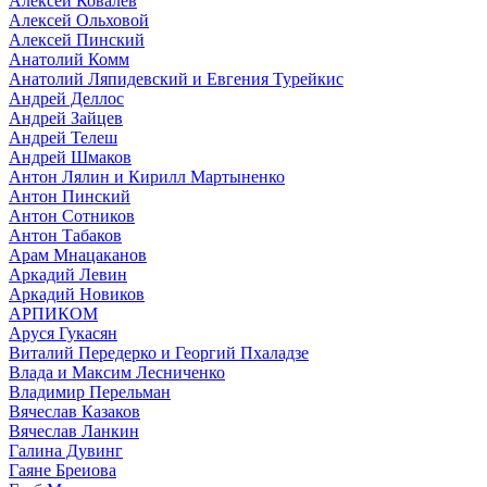
Алексей Ковалев
Алексей Ольховой
Алексей Пинский
Анатолий Комм
Анатолий Ляпидевский и Евгения Турейкис
Андрей Деллос
Андрей Зайцев
Андрей Телеш
Андрей Шмаков
Антон Лялин и Кирилл Мартыненко
Антон Пинский
Антон Сотников
Антон Табаков
Арам Мнацаканов
Аркадий Левин
Аркадий Новиков
АРПИКОМ
Аруся Гукасян
Виталий Передерко и Георгий Пхаладзе
Влада и Максим Лесниченко
Владимир Перельман
Вячеслав Казаков
Вячеслав Ланкин
Галина Дувинг
Гаяне Бреиова