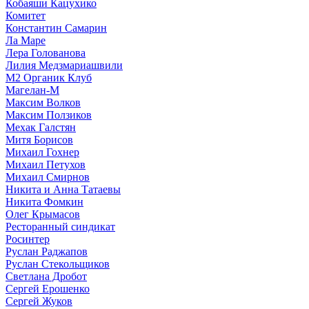
Кобаяши Кацухико
Комитет
Константин Самарин
Ла Маре
Лера Голованова
Лилия Медзмариашвили
М2 Органик Клуб
Магелан-М
Максим Волков
Максим Ползиков
Мехак Галстян
Митя Борисов
Михаил Гохнер
Михаил Петухов
Михаил Смирнов
Никита и Анна Татаевы
Никита Фомкин
Олег Крымасов
Ресторанный синдикат
Росинтер
Руслан Раджапов
Руслан Стекольщиков
Светлана Дробот
Сергей Ерошенко
Сергей Жуков