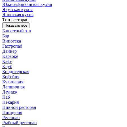
Южноафриканская кухня
Якутская кухня
Японская кухня
Тип ресторана
Показать все
Банкетный зал
Бар
Винотека
Гастропаб
Дайнер
Караоке
Кафе
Клуб
Кондитерская
Кофейня
Кулинария
Лапшичная
Лаундж
Паб
Пекарня
Пивной ресторан
Пиццерия
Ресторан
Рыбный ресторан