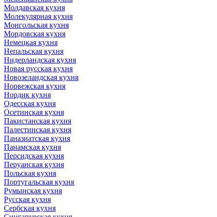
Молдавская кухня
Молекулярная кухня
Монгольская кухня
Мордовская кухня
Немецкая кухня
Непальская кухня
Нидерландская кухня
Новая русская кухня
Новозеландская кухня
Норвежская кухня
Нордик кухня
Одесская кухня
Осетинская кухня
Пакистанская кухня
Палестинская кухня
Паназиатская кухня
Панамская кухня
Персидская кухня
Перуанская кухня
Польская кухня
Португальская кухня
Румынская кухня
Русская кухня
Сербская кухня
Сингапурская кухня