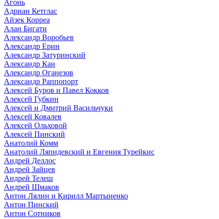
Агонь
Адриан Кетглас
Айзек Корреа
Алан Бигати
Александр Воробьев
Александр Ерин
Александр Затуринский
Александр Кан
Александр Оганезов
Александр Раппопорт
Алексей Буров и Павел Кокков
Алексей Губкин
Алексей и Дмитрий Васильчуки
Алексей Ковалев
Алексей Ольховой
Алексей Пинский
Анатолий Комм
Анатолий Ляпидевский и Евгения Турейкис
Андрей Деллос
Андрей Зайцев
Андрей Телеш
Андрей Шмаков
Антон Лялин и Кирилл Мартыненко
Антон Пинский
Антон Сотников