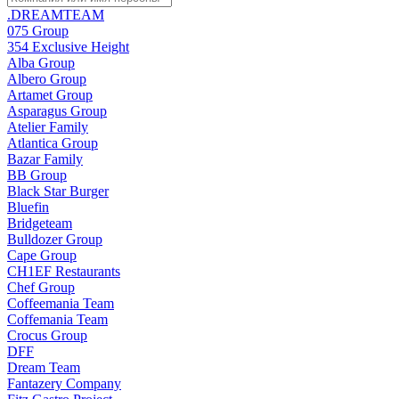
.DREAMTEAM
075 Group
354 Exclusive Height
Alba Group
Albero Group
Artamet Group
Asparagus Group
Atelier Family
Atlantica Group
Bazar Family
BB Group
Black Star Burger
Bluefin
Bridgeteam
Bulldozer Group
Cape Group
CH1EF Restaurants
Chef Group
Coffeemania Team
Coffemania Team
Crocus Group
DFF
Dream Team
Fantazery Company