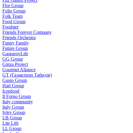
Fitz Gastro Project
Flor Group
Folio Group
Folk Team
Food Group
Foodster
Friends Forever Company
Friends Orchestra
Funny Family
Future Group
GasparovLife
GG Group
Ginza Project
Gourmet Allaince
GT (Галактион Табидзе)
Gusto Group
Hart Group
Iconfood
Il Forno Group
Italy community
Italy Group
Ivlev Group
LB Group
Lite Life
LL Group