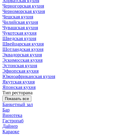
Хорватская кухня
Черногорская кухня
Черноморская кухня
Чешская кухня
Чилийская кухня
Чувашская кухня
Чукотская кухня
Шведская кухня
Швейцарская кухня
Шотландская кухня
Эквадорская кухня
Эскимосская кухня
Эстонская кухня
Эфиопская кухня
Южноафриканская кухня
Якутская кухня
Японская кухня
Тип ресторана
Показать все
Банкетный зал
Бар
Винотека
Гастропаб
Дайнер
Караоке