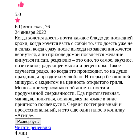
5.0
Б.Грузинская, 76
24 января 2022
Когда хочется доесть почти каждое блюдо до последней
крохи, когда хочется взять с собой то, что доесть уже не
в силах, когда сразу после выхода из заведения хочется
вернуться, а по приходе домой появляется желание
кинуться писать рецензию – это оно, то самое, вкусное,
позитивное, радующее мысли и рецепторы. Такое
случается редко, но когда это происходит, то на душе
праздник, а праздники я люблю. Интерьер без лишней
мишуры, с акцентом на ценность открытого гриля.
Меню – пример компактной аппетитности и
продуманной сдержанности. Еда притягательная,
манящая, понятная, остающаяся на языке в виде
приятного послевкусия. Сервис гостеприимный и
профессиональный, и это еще один плюс в копилку
«Агнца».
Развернуть
Читать рецензию
4 мин