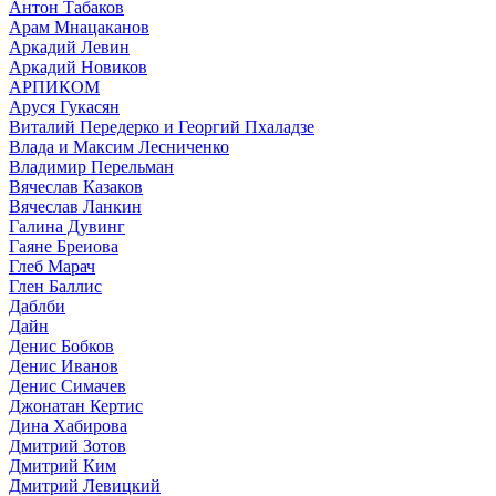
Антон Табаков
Арам Мнацаканов
Аркадий Левин
Аркадий Новиков
АРПИКОМ
Аруся Гукасян
Виталий Передерко и Георгий Пхаладзе
Влада и Максим Лесниченко
Владимир Перельман
Вячеслав Казаков
Вячеслав Ланкин
Галина Дувинг
Гаяне Бреиова
Глеб Марач
Глен Баллис
Даблби
Дайн
Денис Бобков
Денис Иванов
Денис Симачев
Джонатан Кертис
Дина Хабирова
Дмитрий Зотов
Дмитрий Ким
Дмитрий Левицкий