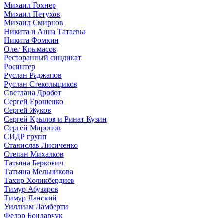
Михаил Гохнер
Михаил Петухов
Михаил Смирнов
Никита и Анна Татаевы
Никита Фомкин
Олег Крымасов
Ресторанный синдикат
Росинтер
Руслан Раджапов
Руслан Стекольщиков
Светлана Дробот
Сергей Ерошенко
Сергей Жуков
Сергей Крылов и Ринат Кузин
Сергей Миронов
СИДР групп
Станислав Лисиченко
Степан Михалков
Татьяна Беркович
Татьяна Мельникова
Тахир Холикбердиев
Тимур Абузяров
Тимур Ланский
Уиллиам Ламберти
Федор Бондарчук