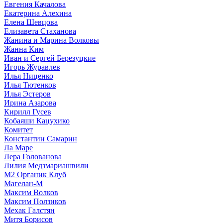
Евгения Качалова
Екатерина Алехина
Елена Шевцова
Елизавета Стаханова
Жанина и Марина Волковы
Жанна Ким
Иван и Сергей Березуцкие
Игорь Журавлев
Илья Ниценко
Илья Тютенков
Илья Эстеров
Ирина Азарова
Кирилл Гусев
Кобаяши Кацухико
Комитет
Константин Самарин
Ла Маре
Лера Голованова
Лилия Медзмариашвили
М2 Органик Клуб
Магелан-М
Максим Волков
Максим Ползиков
Мехак Галстян
Митя Борисов