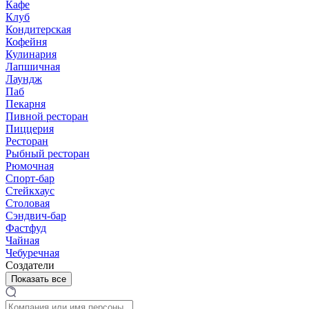
Кафе
Клуб
Кондитерская
Кофейня
Кулинария
Лапшичная
Лаундж
Паб
Пекарня
Пивной ресторан
Пиццерия
Ресторан
Рыбный ресторан
Рюмочная
Спорт-бар
Стейкхаус
Столовая
Сэндвич-бар
Фастфуд
Чайная
Чебуречная
Создатели
Показать все