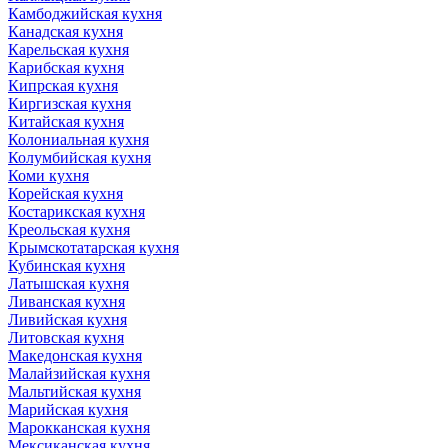
Камбоджийская кухня
Канадская кухня
Карельская кухня
Карибская кухня
Кипрская кухня
Киргизская кухня
Китайская кухня
Колониальная кухня
Колумбийская кухня
Коми кухня
Корейская кухня
Костарикская кухня
Креольская кухня
Крымскотатарская кухня
Кубинская кухня
Латышская кухня
Ливанская кухня
Ливийская кухня
Литовская кухня
Македонская кухня
Малайзийская кухня
Мальтийская кухня
Марийская кухня
Марокканская кухня
Мексиканская кухня