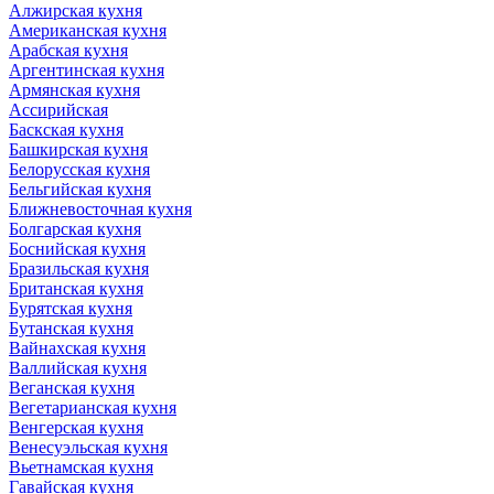
Алжирская кухня
Американская кухня
Арабская кухня
Аргентинская кухня
Армянская кухня
Ассирийская
Баскская кухня
Башкирская кухня
Белорусская кухня
Бельгийская кухня
Ближневосточная кухня
Болгарская кухня
Боснийская кухня
Бразильская кухня
Британская кухня
Бурятская кухня
Бутанская кухня
Вайнахская кухня
Валлийская кухня
Веганская кухня
Вегетарианская кухня
Венгерская кухня
Венесуэльская кухня
Вьетнамская кухня
Гавайская кухня