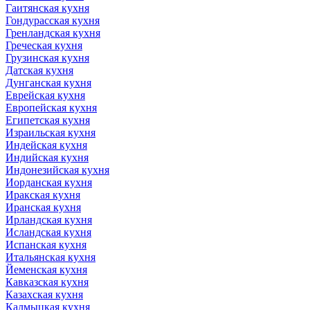
Гаитянская кухня
Гондурасская кухня
Гренландская кухня
Греческая кухня
Грузинская кухня
Датская кухня
Дунганская кухня
Еврейская кухня
Европейская кухня
Египетская кухня
Израильская кухня
Индейская кухня
Индийская кухня
Индонезийская кухня
Иорданская кухня
Иракская кухня
Иранская кухня
Ирландская кухня
Исландская кухня
Испанская кухня
Итальянская кухня
Йеменская кухня
Кавказская кухня
Казахская кухня
Калмыцкая кухня