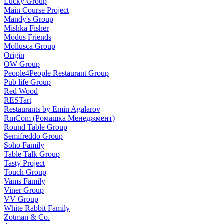
Lucky Group
Main Course Project
Mandy's Group
Mishka Fisher
Modus Friends
Mollusca Group
Origin
OW Group
People4People Restaurant Group
Pub life Group
Red Wood
RESTart
Restaurants by Emin Agalarov
RmCom (Ромашка Менеджмент)
Round Table Group
Semifreddo Group
Soho Family
Table Talk Group
Tasty Project
Touch Group
Vams Family
Viner Group
VV Group
White Rabbit Family
Zotman & Co.