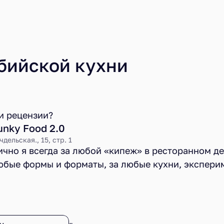
бийской кухни
ти рецензии?
unky Food 2.0
чдельская., 15, стр. 1
ично я всегда за любой «кипеж» в ресторанном де
юбые формы и форматы, за любые кухни, экспери
оваторство, но важно, чтобы независимо от избр
ути заведения готовили честно и качественно. Зде
unky Food все ясно – это сетевая столовая с элем
ервиса за недорого, и требовать чего-то большего