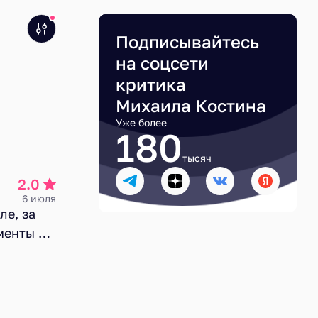
Подписывайтесь
на соцсети
критика
Михаила Костина
Уже более
180
тысяч
2.0
6 июля
ле, за
менты и
анного
сь с
ентами
 за 300–