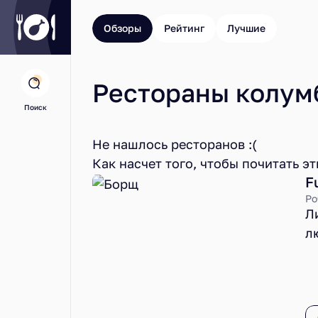
Обзоры
Рейтинг
Лучшие
Рестораны колум
Поиск
Не нашлось ресторанов :(
Как насчет того, чтобы почитать э
F
Ро
Л
л
н
п
F
с