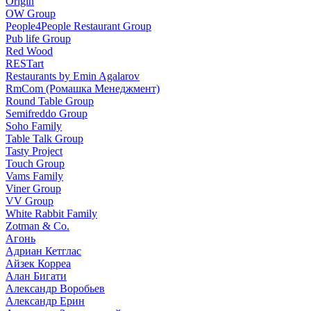
Origin
OW Group
People4People Restaurant Group
Pub life Group
Red Wood
RESTart
Restaurants by Emin Agalarov
RmCom (Ромашка Менеджмент)
Round Table Group
Semifreddo Group
Soho Family
Table Talk Group
Tasty Project
Touch Group
Vams Family
Viner Group
VV Group
White Rabbit Family
Zotman & Co.
Агонь
Адриан Кетглас
Айзек Корреа
Алан Бигати
Александр Воробьев
Александр Ерин