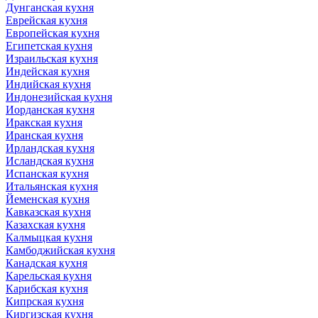
Дунганская кухня
Еврейская кухня
Европейская кухня
Египетская кухня
Израильская кухня
Индейская кухня
Индийская кухня
Индонезийская кухня
Иорданская кухня
Иракская кухня
Иранская кухня
Ирландская кухня
Исландская кухня
Испанская кухня
Итальянская кухня
Йеменская кухня
Кавказская кухня
Казахская кухня
Калмыцкая кухня
Камбоджийская кухня
Канадская кухня
Карельская кухня
Карибская кухня
Кипрская кухня
Киргизская кухня