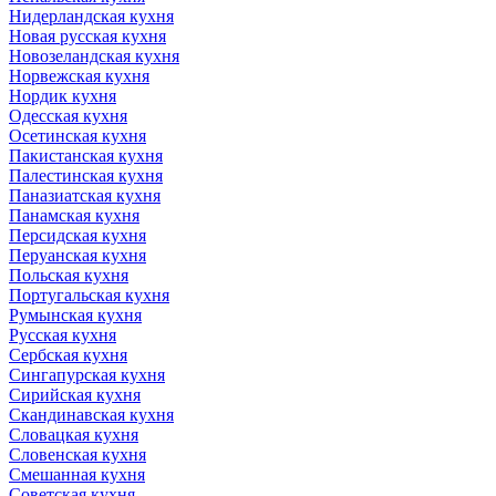
Нидерландская кухня
Новая русская кухня
Новозеландская кухня
Норвежская кухня
Нордик кухня
Одесская кухня
Осетинская кухня
Пакистанская кухня
Палестинская кухня
Паназиатская кухня
Панамская кухня
Персидская кухня
Перуанская кухня
Польская кухня
Португальская кухня
Румынская кухня
Русская кухня
Сербская кухня
Сингапурская кухня
Сирийская кухня
Скандинавская кухня
Словацкая кухня
Словенская кухня
Смешанная кухня
Советская кухня