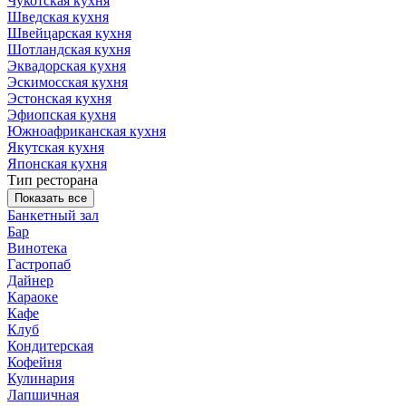
Чукотская кухня
Шведская кухня
Швейцарская кухня
Шотландская кухня
Эквадорская кухня
Эскимосская кухня
Эстонская кухня
Эфиопская кухня
Южноафриканская кухня
Якутская кухня
Японская кухня
Тип ресторана
Показать все
Банкетный зал
Бар
Винотека
Гастропаб
Дайнер
Караоке
Кафе
Клуб
Кондитерская
Кофейня
Кулинария
Лапшичная