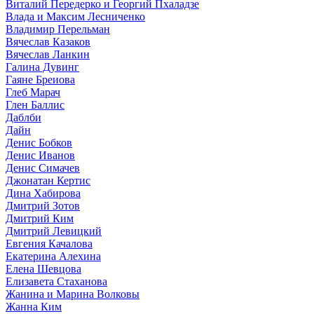
Виталий Передерко и Георгий Пхаладзе
Влада и Максим Лесниченко
Владимир Перельман
Вячеслав Казаков
Вячеслав Ланкин
Галина Дувинг
Гаяне Бреиова
Глеб Марач
Глен Баллис
Даблби
Дайн
Денис Бобков
Денис Иванов
Денис Симачев
Джонатан Кертис
Дина Хабирова
Дмитрий Зотов
Дмитрий Ким
Дмитрий Левицкий
Евгения Качалова
Екатерина Алехина
Елена Шевцова
Елизавета Стаханова
Жанина и Марина Волковы
Жанна Ким