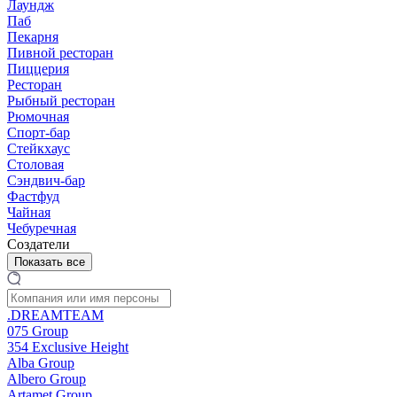
Лаундж
Паб
Пекарня
Пивной ресторан
Пиццерия
Ресторан
Рыбный ресторан
Рюмочная
Спорт-бар
Стейкхаус
Столовая
Сэндвич-бар
Фастфуд
Чайная
Чебуречная
Создатели
Показать все
.DREAMTEAM
075 Group
354 Exclusive Height
Alba Group
Albero Group
Artamet Group