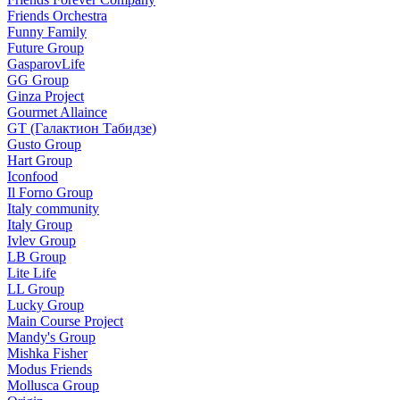
Friends Orchestra
Funny Family
Future Group
GasparovLife
GG Group
Ginza Project
Gourmet Allaince
GT (Галактион Табидзе)
Gusto Group
Hart Group
Iconfood
Il Forno Group
Italy community
Italy Group
Ivlev Group
LB Group
Lite Life
LL Group
Lucky Group
Main Course Project
Mandy's Group
Mishka Fisher
Modus Friends
Mollusca Group