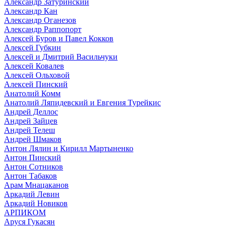
Александр Затуринский
Александр Кан
Александр Оганезов
Александр Раппопорт
Алексей Буров и Павел Кокков
Алексей Губкин
Алексей и Дмитрий Васильчуки
Алексей Ковалев
Алексей Ольховой
Алексей Пинский
Анатолий Комм
Анатолий Ляпидевский и Евгения Турейкис
Андрей Деллос
Андрей Зайцев
Андрей Телеш
Андрей Шмаков
Антон Лялин и Кирилл Мартыненко
Антон Пинский
Антон Сотников
Антон Табаков
Арам Мнацаканов
Аркадий Левин
Аркадий Новиков
АРПИКОМ
Аруся Гукасян