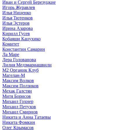
Иван и Сергей Березуцкие
Игорь Журавлев
Илья Ниценко
Илья Тютенков
Илья Эстеров
Ирина Азарова
Кирилл Гусев
Кобаяши Кацухико
Комитет
Константин Самарин
Ла Маре
Лера Голованова
Лилия Медзмариашвили
М2 Органик Клуб
Магелан-М
Максим Волков
Максим Ползиков
Мехак Галстян
Митя Борисов
Михаил Гохнер
Михаил Петухов
Михаил Смирнов
Никита и Анна Татаевы
Никита Фомкин
Олег Крымасов