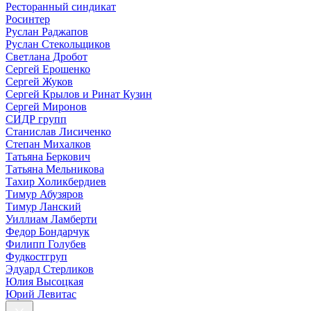
Ресторанный синдикат
Росинтер
Руслан Раджапов
Руслан Стекольщиков
Светлана Дробот
Сергей Ерошенко
Сергей Жуков
Сергей Крылов и Ринат Кузин
Сергей Миронов
СИДР групп
Станислав Лисиченко
Степан Михалков
Татьяна Беркович
Татьяна Мельникова
Тахир Холикбердиев
Тимур Абузяров
Тимур Ланский
Уиллиам Ламберти
Федор Бондарчук
Филипп Голубев
Фудкостгруп
Эдуард Стерликов
Юлия Высоцкая
Юрий Левитас