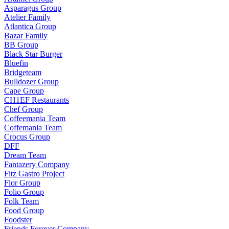
Asparagus Group
Atelier Family
Atlantica Group
Bazar Family
BB Group
Black Star Burger
Bluefin
Bridgeteam
Bulldozer Group
Cape Group
CH1EF Restaurants
Chef Group
Coffeemania Team
Coffemania Team
Crocus Group
DFF
Dream Team
Fantazery Company
Fitz Gastro Project
Flor Group
Folio Group
Folk Team
Food Group
Foodster
Friends Forever Company