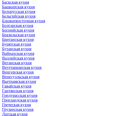
Баскская кухня
Башкирская кухня
Белорусская кухня
Бельгийская кухня
Ближневосточная кухня
Болгарская кухня
Боснийская кухня
Бразильская кухня
Британская кухня
Бурятская кухня
Бутанская кухня
Вайнахская кухня
Валлийская кухня
Веганская кухня
Вегетарианская кухня
Венгерская кухня
Венесуэльская кухня
Вьетнамская кухня
Гавайская кухня
Гаитянская кухня
Гондурасская кухня
Гренландская кухня
Греческая кухня
Грузинская кухня
Датская кухня