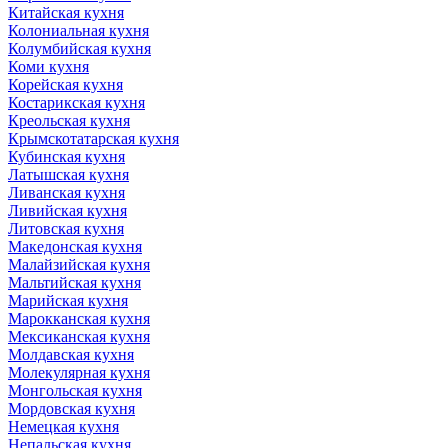
Китайская кухня
Колониальная кухня
Колумбийская кухня
Коми кухня
Корейская кухня
Костарикская кухня
Креольская кухня
Крымскотатарская кухня
Кубинская кухня
Латышская кухня
Ливанская кухня
Ливийская кухня
Литовская кухня
Македонская кухня
Малайзийская кухня
Мальтийская кухня
Марийская кухня
Марокканская кухня
Мексиканская кухня
Молдавская кухня
Молекулярная кухня
Монгольская кухня
Мордовская кухня
Немецкая кухня
Непальская кухня