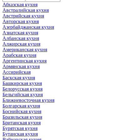
Абхазская кухня
Австралийская кухня
Австрийская кухня
Авторская кухня
Азербайджанская кухня
Азиатская кухня
Албанская кухня
Алжирская кухня
Американская кухня
Арабская кухня
Аргентинская кухня
Армянская кухня
Ассирийская
Баскская кухня
Башкирская кухня
Белорусская кухня
Бельгийская кухня
Ближневосточная кухня
Болгарская кухня
Боснийская кухня
Бразильская кухня
Британская кухня
Бурятская кухня
Бутанская кухня
Вайнахская кухня