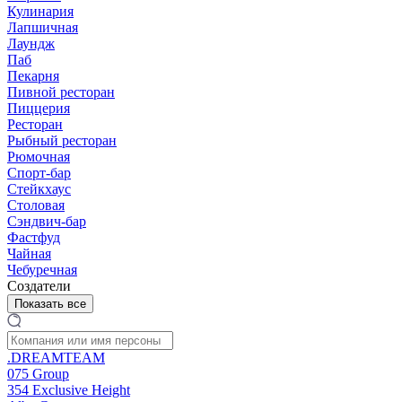
Кулинария
Лапшичная
Лаундж
Паб
Пекарня
Пивной ресторан
Пиццерия
Ресторан
Рыбный ресторан
Рюмочная
Спорт-бар
Стейкхаус
Столовая
Сэндвич-бар
Фастфуд
Чайная
Чебуречная
Создатели
Показать все
.DREAMTEAM
075 Group
354 Exclusive Height