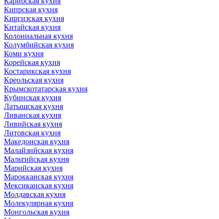
Карибская кухня
Кипрская кухня
Киргизская кухня
Китайская кухня
Колониальная кухня
Колумбийская кухня
Коми кухня
Корейская кухня
Костарикская кухня
Креольская кухня
Крымскотатарская кухня
Кубинская кухня
Латышская кухня
Ливанская кухня
Ливийская кухня
Литовская кухня
Македонская кухня
Малайзийская кухня
Мальтийская кухня
Марийская кухня
Марокканская кухня
Мексиканская кухня
Молдавская кухня
Молекулярная кухня
Монгольская кухня