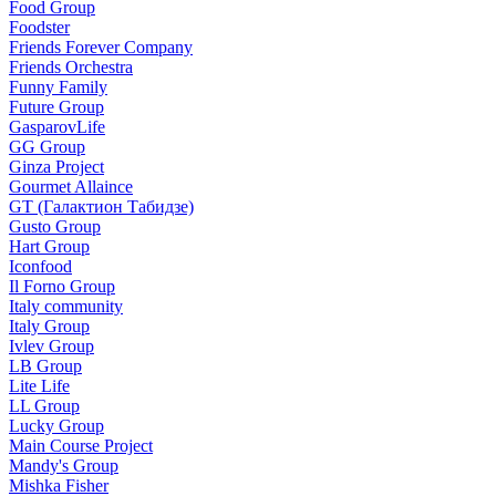
Food Group
Foodster
Friends Forever Company
Friends Orchestra
Funny Family
Future Group
GasparovLife
GG Group
Ginza Project
Gourmet Allaince
GT (Галактион Табидзе)
Gusto Group
Hart Group
Iconfood
Il Forno Group
Italy community
Italy Group
Ivlev Group
LB Group
Lite Life
LL Group
Lucky Group
Main Course Project
Mandy's Group
Mishka Fisher