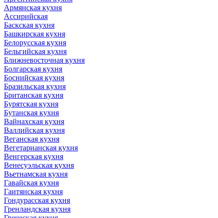
Армянская кухня
Ассирийская
Баскская кухня
Башкирская кухня
Белорусская кухня
Бельгийская кухня
Ближневосточная кухня
Болгарская кухня
Боснийская кухня
Бразильская кухня
Британская кухня
Бурятская кухня
Бутанская кухня
Вайнахская кухня
Валлийская кухня
Веганская кухня
Вегетарианская кухня
Венгерская кухня
Венесуэльская кухня
Вьетнамская кухня
Гавайская кухня
Гаитянская кухня
Гондурасская кухня
Гренландская кухня
Греческая кухня