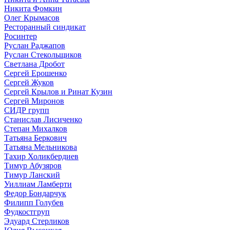
Никита Фомкин
Олег Крымасов
Ресторанный синдикат
Росинтер
Руслан Раджапов
Руслан Стекольщиков
Светлана Дробот
Сергей Ерошенко
Сергей Жуков
Сергей Крылов и Ринат Кузин
Сергей Миронов
СИДР групп
Станислав Лисиченко
Степан Михалков
Татьяна Беркович
Татьяна Мельникова
Тахир Холикбердиев
Тимур Абузяров
Тимур Ланский
Уиллиам Ламберти
Федор Бондарчук
Филипп Голубев
Фудкостгруп
Эдуард Стерликов