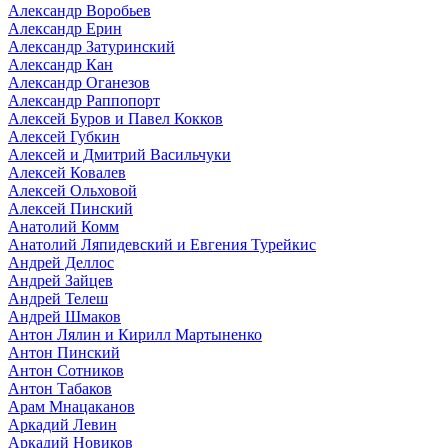
Александр Воробьев
Александр Ерин
Александр Затуринский
Александр Кан
Александр Оганезов
Александр Раппопорт
Алексей Буров и Павел Кокков
Алексей Губкин
Алексей и Дмитрий Васильчуки
Алексей Ковалев
Алексей Ольховой
Алексей Пинский
Анатолий Комм
Анатолий Ляпидевский и Евгения Турейкис
Андрей Деллос
Андрей Зайцев
Андрей Телеш
Андрей Шмаков
Антон Лялин и Кирилл Мартыненко
Антон Пинский
Антон Сотников
Антон Табаков
Арам Мнацаканов
Аркадий Левин
Аркадий Новиков