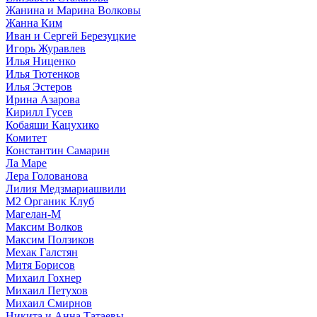
Жанина и Марина Волковы
Жанна Ким
Иван и Сергей Березуцкие
Игорь Журавлев
Илья Ниценко
Илья Тютенков
Илья Эстеров
Ирина Азарова
Кирилл Гусев
Кобаяши Кацухико
Комитет
Константин Самарин
Ла Маре
Лера Голованова
Лилия Медзмариашвили
М2 Органик Клуб
Магелан-М
Максим Волков
Максим Ползиков
Мехак Галстян
Митя Борисов
Михаил Гохнер
Михаил Петухов
Михаил Смирнов
Никита и Анна Татаевы