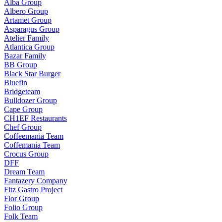
Alba Group
Albero Group
Artamet Group
Asparagus Group
Atelier Family
Atlantica Group
Bazar Family
BB Group
Black Star Burger
Bluefin
Bridgeteam
Bulldozer Group
Cape Group
CH1EF Restaurants
Chef Group
Coffeemania Team
Coffemania Team
Crocus Group
DFF
Dream Team
Fantazery Company
Fitz Gastro Project
Flor Group
Folio Group
Folk Team