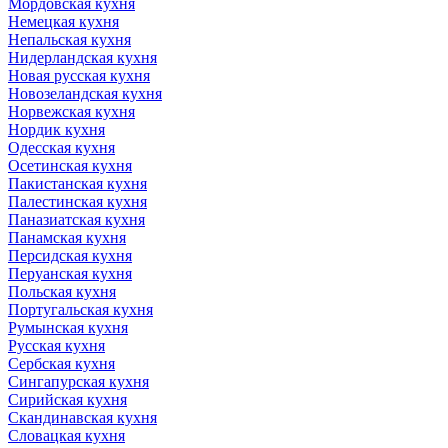
Мордовская кухня
Немецкая кухня
Непальская кухня
Нидерландская кухня
Новая русская кухня
Новозеландская кухня
Норвежская кухня
Нордик кухня
Одесская кухня
Осетинская кухня
Пакистанская кухня
Палестинская кухня
Паназиатская кухня
Панамская кухня
Персидская кухня
Перуанская кухня
Польская кухня
Португальская кухня
Румынская кухня
Русская кухня
Сербская кухня
Сингапурская кухня
Сирийская кухня
Скандинавская кухня
Словацкая кухня