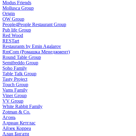
Modus Friends
Mollusca Group
Origin
OW Group
People4People Restaurant Group
Pub life Group
Red Wood
RESTart
Restaurants by Emin Agalarov
RmCom (Ромашка Менеджмент)
Round Table Group
Semifreddo Group
Soho Family
Table Talk Group
Tasty Project
Touch Group
Vams Family
Viner Group
VV Group
White Rabbit Family
Zotman & Co.
Агонь
Адриан Кетглас
Айзек Корреа
Алан Бигати