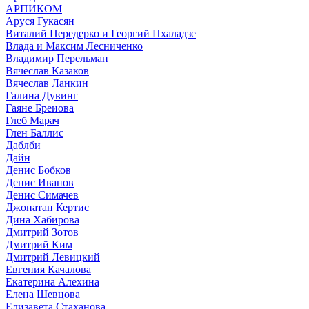
АРПИКОМ
Аруся Гукасян
Виталий Передерко и Георгий Пхаладзе
Влада и Максим Лесниченко
Владимир Перельман
Вячеслав Казаков
Вячеслав Ланкин
Галина Дувинг
Гаяне Бреиова
Глеб Марач
Глен Баллис
Даблби
Дайн
Денис Бобков
Денис Иванов
Денис Симачев
Джонатан Кертис
Дина Хабирова
Дмитрий Зотов
Дмитрий Ким
Дмитрий Левицкий
Евгения Качалова
Екатерина Алехина
Елена Шевцова
Елизавета Стаханова