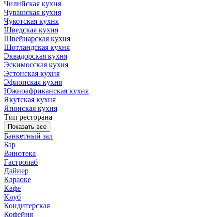
Чилийская кухня
Чувашская кухня
Чукотская кухня
Шведская кухня
Швейцарская кухня
Шотландская кухня
Эквадорская кухня
Эскимосская кухня
Эстонская кухня
Эфиопская кухня
Южноафриканская кухня
Якутская кухня
Японская кухня
Тип ресторана
Показать все
Банкетный зал
Бар
Винотека
Гастропаб
Дайнер
Караоке
Кафе
Клуб
Кондитерская
Кофейня