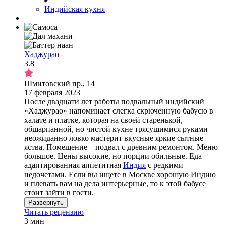
Индийская кухня
Хаджурао
3.8
Шмитовский пр., 14
17 февраля 2023
После двадцати лет работы подвальный индийский
«Хаджурао» напоминает слегка скрюченную бабусю в
халате и платке, которая на своей старенькой,
обшарпанной, но чистой кухне трясущимися руками
неожиданно ловко мастерит вкусные яркие сытные
яства. Помещение – подвал с древним ремонтом. Меню
большое. Цены высокие, но порции обильные. Еда –
адаптированная аппетитная
Индия
с редкими
недочетами. Если вы ищете в Москве хорошую Индию
и плевать вам на дела интерьерные, то к этой бабусе
стоит зайти в гости.
Развернуть
Читать рецензию
3 мин