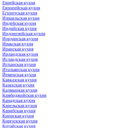
Еврейская кухня
Европейская кухня
Египетская кухня
Израильская кухня
Индейская кухня
Индийская кухня
Индонезийская кухня
Иорданская кухня
Иракская кухня
Иранская кухня
Ирландская кухня
Исландская кухня
Испанская кухня
Итальянская кухня
Йеменская кухня
Кавказская кухня
Казахская кухня
Калмыцкая кухня
Камбоджийская кухня
Канадская кухня
Карельская кухня
Карибская кухня
Кипрская кухня
Киргизская кухня
Китайская кухня