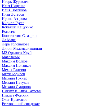
Игорь Журавлев
Илья Ниценко
Илья Тютенков
Илья Эстеров
Ирина Азарова
Кирилл Гусев
Кобаяши Кацухико
Комитет
Константин Самарин
Ла Маре
Лера Голованова
Лилия Медзмариашвили
М2 Органик Клуб
Магелан-М
Максим Волков
Максим Ползиков
Мехак Галстян
Митя Борисов
Михаил Гохнер
Михаил Петухов
Михаил Смирнов
Никита и Анна Татаевы
Никита Фомкин
Олег Крымасов
Ресторанный синдикат