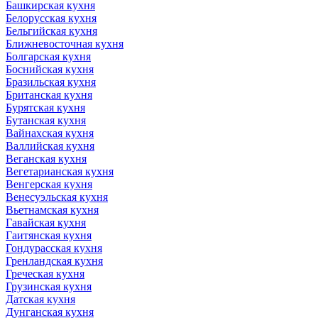
Башкирская кухня
Белорусская кухня
Бельгийская кухня
Ближневосточная кухня
Болгарская кухня
Боснийская кухня
Бразильская кухня
Британская кухня
Бурятская кухня
Бутанская кухня
Вайнахская кухня
Валлийская кухня
Веганская кухня
Вегетарианская кухня
Венгерская кухня
Венесуэльская кухня
Вьетнамская кухня
Гавайская кухня
Гаитянская кухня
Гондурасская кухня
Гренландская кухня
Греческая кухня
Грузинская кухня
Датская кухня
Дунганская кухня