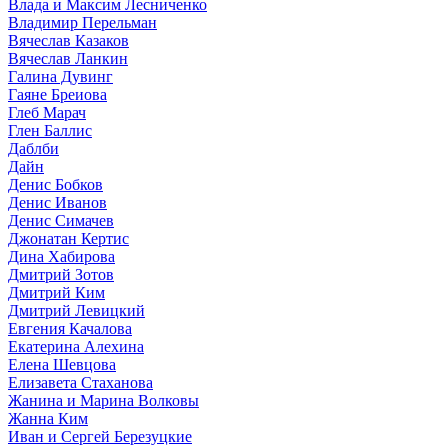
Влада и Максим Лесниченко
Владимир Перельман
Вячеслав Казаков
Вячеслав Ланкин
Галина Дувинг
Гаяне Бреиова
Глеб Марач
Глен Баллис
Даблби
Дайн
Денис Бобков
Денис Иванов
Денис Симачев
Джонатан Кертис
Дина Хабирова
Дмитрий Зотов
Дмитрий Ким
Дмитрий Левицкий
Евгения Качалова
Екатерина Алехина
Елена Шевцова
Елизавета Стаханова
Жанина и Марина Волковы
Жанна Ким
Иван и Сергей Березуцкие