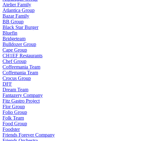
Atelier Family
Atlantica Group
Bazar Family
BB Group
Black Star Burger
Bluefin
Bridgeteam
Bulldozer Group
Cape Group
CH1EF Restaurants
Chef Group
Coffeemania Team
Coffemania Team
Crocus Group
DFF
Dream Team
Fantazery Company
Fitz Gastro Project
Flor Group
Folio Group
Folk Team
Food Group
Foodster
Friends Forever Company
Friends Orchestra