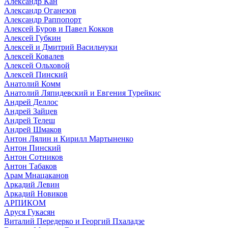
Александр Кан
Александр Оганезов
Александр Раппопорт
Алексей Буров и Павел Кокков
Алексей Губкин
Алексей и Дмитрий Васильчуки
Алексей Ковалев
Алексей Ольховой
Алексей Пинский
Анатолий Комм
Анатолий Ляпидевский и Евгения Турейкис
Андрей Деллос
Андрей Зайцев
Андрей Телеш
Андрей Шмаков
Антон Лялин и Кирилл Мартыненко
Антон Пинский
Антон Сотников
Антон Табаков
Арам Мнацаканов
Аркадий Левин
Аркадий Новиков
АРПИКОМ
Аруся Гукасян
Виталий Передерко и Георгий Пхаладзе