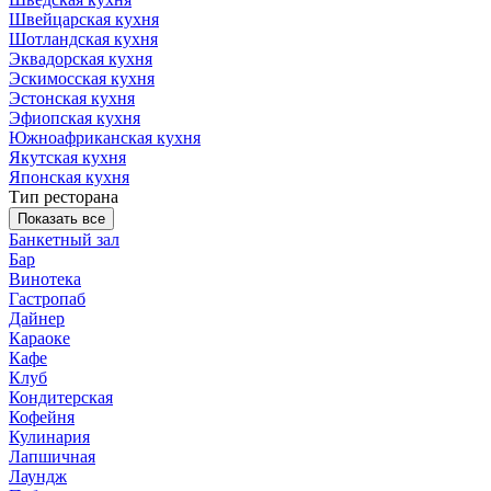
Швейцарская кухня
Шотландская кухня
Эквадорская кухня
Эскимосская кухня
Эстонская кухня
Эфиопская кухня
Южноафриканская кухня
Якутская кухня
Японская кухня
Тип ресторана
Показать все
Банкетный зал
Бар
Винотека
Гастропаб
Дайнер
Караоке
Кафе
Клуб
Кондитерская
Кофейня
Кулинария
Лапшичная
Лаундж