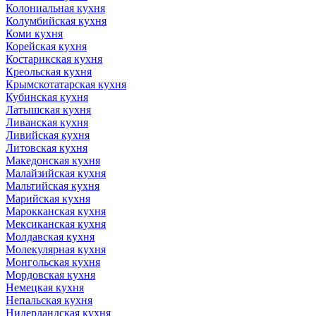
Колониальная кухня
Колумбийская кухня
Коми кухня
Корейская кухня
Костарикская кухня
Креольская кухня
Крымскотатарская кухня
Кубинская кухня
Латышская кухня
Ливанская кухня
Ливийская кухня
Литовская кухня
Македонская кухня
Малайзийская кухня
Мальтийская кухня
Марийская кухня
Марокканская кухня
Мексиканская кухня
Молдавская кухня
Молекулярная кухня
Монгольская кухня
Мордовская кухня
Немецкая кухня
Непальская кухня
Нидерландская кухня