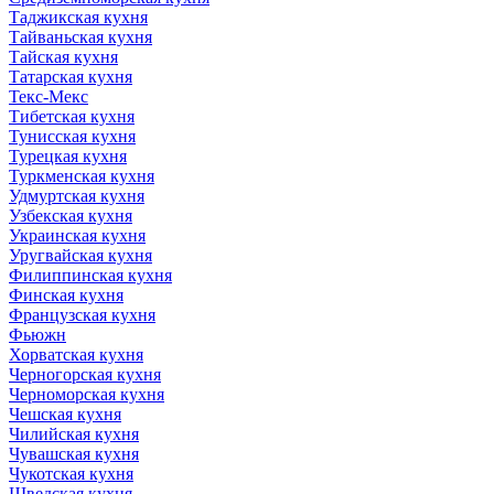
Таджикская кухня
Тайваньская кухня
Тайская кухня
Татарская кухня
Текс-Мекс
Тибетская кухня
Тунисская кухня
Турецкая кухня
Туркменская кухня
Удмуртская кухня
Узбекская кухня
Украинская кухня
Уругвайская кухня
Филиппинская кухня
Финская кухня
Французская кухня
Фьюжн
Хорватская кухня
Черногорская кухня
Черноморская кухня
Чешская кухня
Чилийская кухня
Чувашская кухня
Чукотская кухня
Шведская кухня