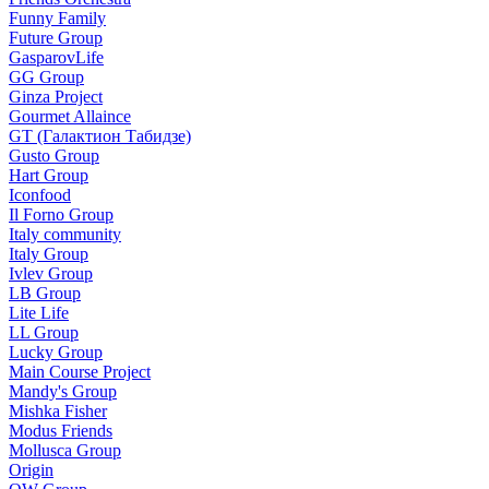
Funny Family
Future Group
GasparovLife
GG Group
Ginza Project
Gourmet Allaince
GT (Галактион Табидзе)
Gusto Group
Hart Group
Iconfood
Il Forno Group
Italy community
Italy Group
Ivlev Group
LB Group
Lite Life
LL Group
Lucky Group
Main Course Project
Mandy's Group
Mishka Fisher
Modus Friends
Mollusca Group
Origin