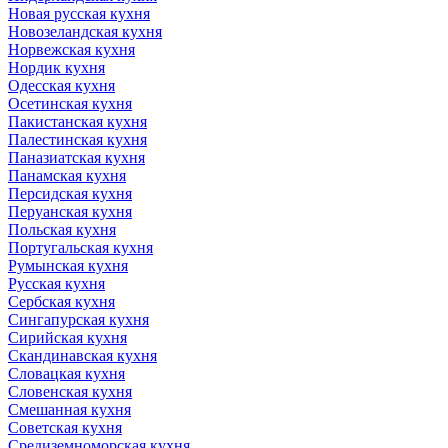
Новая русская кухня
Новозеландская кухня
Норвежская кухня
Нордик кухня
Одесская кухня
Осетинская кухня
Пакистанская кухня
Палестинская кухня
Паназиатская кухня
Панамская кухня
Персидская кухня
Перуанская кухня
Польская кухня
Португальская кухня
Румынская кухня
Русская кухня
Сербская кухня
Сингапурская кухня
Сирийская кухня
Скандинавская кухня
Словацкая кухня
Словенская кухня
Смешанная кухня
Советская кухня
Средиземноморская кухня