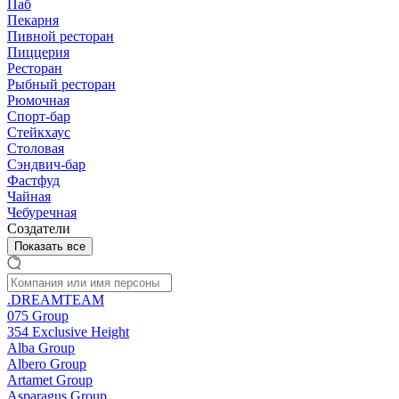
Паб
Пекарня
Пивной ресторан
Пиццерия
Ресторан
Рыбный ресторан
Рюмочная
Спорт-бар
Стейкхаус
Столовая
Сэндвич-бар
Фастфуд
Чайная
Чебуречная
Создатели
Показать все
.DREAMTEAM
075 Group
354 Exclusive Height
Alba Group
Albero Group
Artamet Group
Asparagus Group