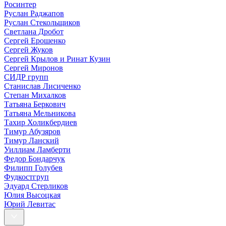
Росинтер
Руслан Раджапов
Руслан Стекольщиков
Светлана Дробот
Сергей Ерошенко
Сергей Жуков
Сергей Крылов и Ринат Кузин
Сергей Миронов
СИДР групп
Станислав Лисиченко
Степан Михалков
Татьяна Беркович
Татьяна Мельникова
Тахир Холикбердиев
Тимур Абузяров
Тимур Ланский
Уиллиам Ламберти
Федор Бондарчук
Филипп Голубев
Фудкостгруп
Эдуард Стерликов
Юлия Высоцкая
Юрий Левитас