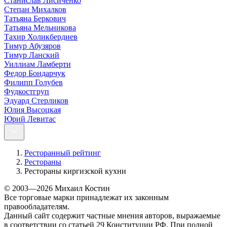
Станислав Лисиченко
Степан Михалков
Татьяна Беркович
Татьяна Мельникова
Тахир Холикбердиев
Тимур Абузяров
Тимур Ланский
Уиллиам Ламберти
Федор Бондарчук
Филипп Голубев
Фудкостгруп
Эдуард Стерликов
Юлия Высоцкая
Юрий Левитас
Ресторанный рейтинг
Рестораны
Рестораны киргизской кухни
© 2003—2026 Михаил Костин
Все торговые марки принадлежат их законным
правообладателям.
Данный сайт содержит частные мнения авторов, выражаемые
в соответствии со статьей 29 Конституции РФ. При полной