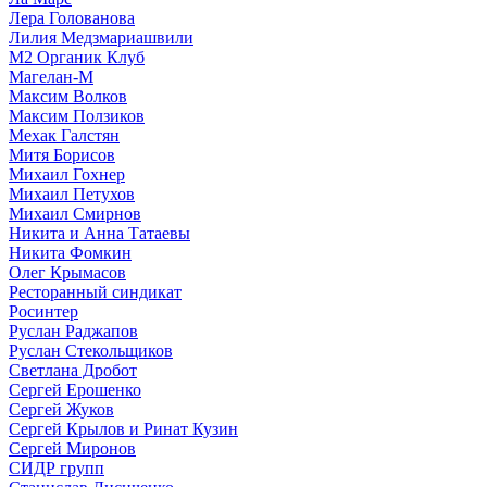
Лера Голованова
Лилия Медзмариашвили
М2 Органик Клуб
Магелан-М
Максим Волков
Максим Ползиков
Мехак Галстян
Митя Борисов
Михаил Гохнер
Михаил Петухов
Михаил Смирнов
Никита и Анна Татаевы
Никита Фомкин
Олег Крымасов
Ресторанный синдикат
Росинтер
Руслан Раджапов
Руслан Стекольщиков
Светлана Дробот
Сергей Ерошенко
Сергей Жуков
Сергей Крылов и Ринат Кузин
Сергей Миронов
СИДР групп