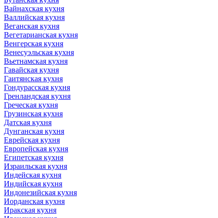
Вайнахская кухня
Валлийская кухня
Веганская кухня
Вегетарианская кухня
Венгерская кухня
Венесуэльская кухня
Вьетнамская кухня
Гавайская кухня
Гаитянская кухня
Гондурасская кухня
Гренландская кухня
Греческая кухня
Грузинская кухня
Датская кухня
Дунганская кухня
Еврейская кухня
Европейская кухня
Египетская кухня
Израильская кухня
Индейская кухня
Индийская кухня
Индонезийская кухня
Иорданская кухня
Иракская кухня