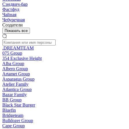
Сэндвич-бар
Фастфуд
Чайная
Чебуречная
Создатели
Показать все
.DREAMTEAM
075 Group
354 Exclusive Height
Alba Group
Albero Group
Artamet Group
Asparagus Group
Atelier Family
Atlantica Group
Bazar Family
BB Group
Black Star Burger
Bluefin
Bridgeteam
Bulldozer Group
Cape Group