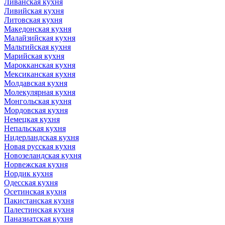
Ливанская кухня
Ливийская кухня
Литовская кухня
Македонская кухня
Малайзийская кухня
Мальтийская кухня
Марийская кухня
Марокканская кухня
Мексиканская кухня
Молдавская кухня
Молекулярная кухня
Монгольская кухня
Мордовская кухня
Немецкая кухня
Непальская кухня
Нидерландская кухня
Новая русская кухня
Новозеландская кухня
Норвежская кухня
Нордик кухня
Одесская кухня
Осетинская кухня
Пакистанская кухня
Палестинская кухня
Паназиатская кухня