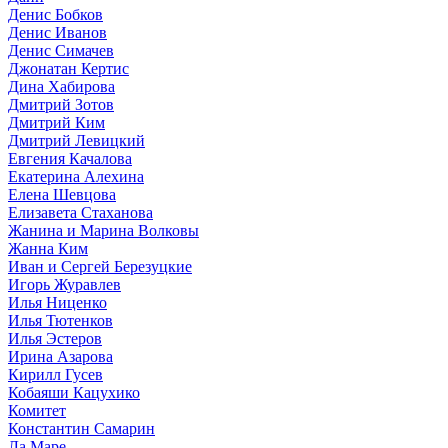
Денис Бобков
Денис Иванов
Денис Симачев
Джонатан Кертис
Дина Хабирова
Дмитрий Зотов
Дмитрий Ким
Дмитрий Левицкий
Евгения Качалова
Екатерина Алехина
Елена Шевцова
Елизавета Стаханова
Жанина и Марина Волковы
Жанна Ким
Иван и Сергей Березуцкие
Игорь Журавлев
Илья Ниценко
Илья Тютенков
Илья Эстеров
Ирина Азарова
Кирилл Гусев
Кобаяши Кацухико
Комитет
Константин Самарин
Ла Маре