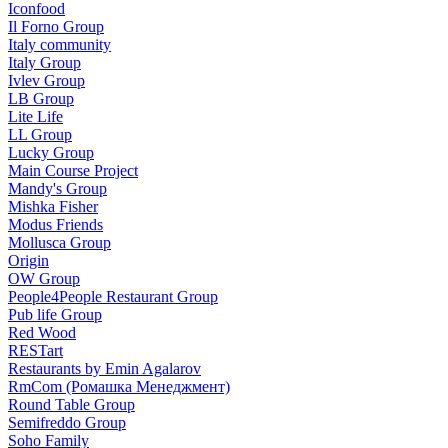
Iconfood
Il Forno Group
Italy community
Italy Group
Ivlev Group
LB Group
Lite Life
LL Group
Lucky Group
Main Course Project
Mandy's Group
Mishka Fisher
Modus Friends
Mollusca Group
Origin
OW Group
People4People Restaurant Group
Pub life Group
Red Wood
RESTart
Restaurants by Emin Agalarov
RmCom (Ромашка Менеджмент)
Round Table Group
Semifreddo Group
Soho Family