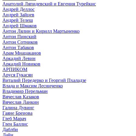
Анатолий Ляпидевский и Евгения Турейкис
Андрей Деллос
Андрей Зайцев
Андрей Телеш
Андрей Шмаков
Антон Лялин и Кирилл Мартыненко
Антон Пинский
Антон Сотников
Антон Табаков
Арам Мнацаканов
Аркадий Левин
Аркадий Новиков
АРПИКОМ
Аруся Гукасян
Виталий Передерко и Георгий Пхаладзе
Влада и Максим Лесниченко
Владимир Перельман
Вячеслав Казаков
Вячеслав Ланкин
Галина Дувинг
Гаяне Бреиова
Глеб Марач
Глен Баллис
Даблби
Дайн