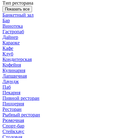
Тип ресторана
Показать все
Банкетный зал
Бар
Винотека
Гастропаб
Дайнер
Караоке
Кафе
Клуб
Кондитерская
Кофейня
Кулинария
Лапшичная
Лаундж
Паб
Пекарня
Пивной ресторан
Пиццерия
Ресторан
Рыбный ресторан
Рюмочная
Спорт-бар
Стейкхаус
Столовая