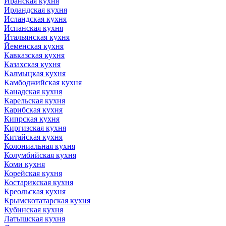
Иранская кухня
Ирландская кухня
Исландская кухня
Испанская кухня
Итальянская кухня
Йеменская кухня
Кавказская кухня
Казахская кухня
Калмыцкая кухня
Камбоджийская кухня
Канадская кухня
Карельская кухня
Карибская кухня
Кипрская кухня
Киргизская кухня
Китайская кухня
Колониальная кухня
Колумбийская кухня
Коми кухня
Корейская кухня
Костарикская кухня
Креольская кухня
Крымскотатарская кухня
Кубинская кухня
Латышская кухня