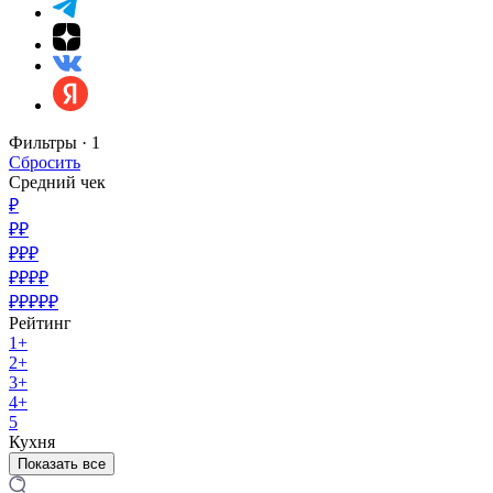
Фильтры ·
1
Сбросить
Средний чек
₽
₽₽
₽₽₽
₽₽₽₽
₽₽₽₽₽
Рейтинг
1+
2+
3+
4+
5
Кухня
Показать все