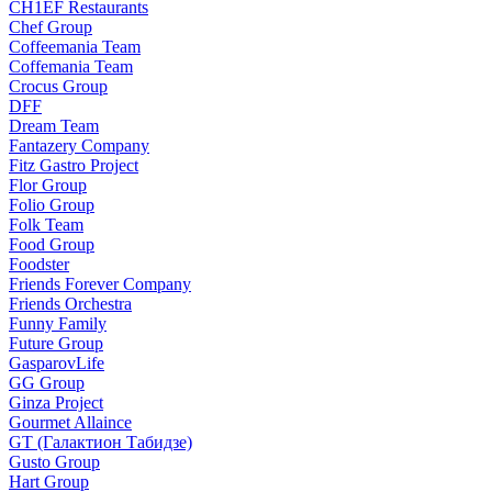
CH1EF Restaurants
Chef Group
Coffeemania Team
Coffemania Team
Crocus Group
DFF
Dream Team
Fantazery Company
Fitz Gastro Project
Flor Group
Folio Group
Folk Team
Food Group
Foodster
Friends Forever Company
Friends Orchestra
Funny Family
Future Group
GasparovLife
GG Group
Ginza Project
Gourmet Allaince
GT (Галактион Табидзе)
Gusto Group
Hart Group