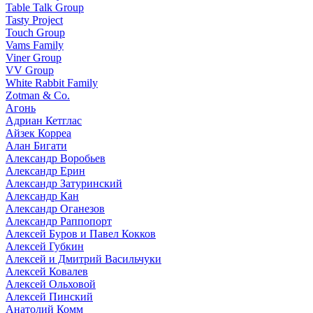
Table Talk Group
Tasty Project
Touch Group
Vams Family
Viner Group
VV Group
White Rabbit Family
Zotman & Co.
Агонь
Адриан Кетглас
Айзек Корреа
Алан Бигати
Александр Воробьев
Александр Ерин
Александр Затуринский
Александр Кан
Александр Оганезов
Александр Раппопорт
Алексей Буров и Павел Кокков
Алексей Губкин
Алексей и Дмитрий Васильчуки
Алексей Ковалев
Алексей Ольховой
Алексей Пинский
Анатолий Комм