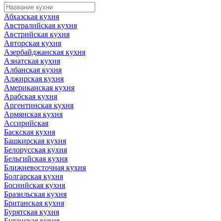
Абхазская кухня
Австралийская кухня
Австрийская кухня
Авторская кухня
Азербайджанская кухня
Азиатская кухня
Албанская кухня
Алжирская кухня
Американская кухня
Арабская кухня
Аргентинская кухня
Армянская кухня
Ассирийская
Баскская кухня
Башкирская кухня
Белорусская кухня
Бельгийская кухня
Ближневосточная кухня
Болгарская кухня
Боснийская кухня
Бразильская кухня
Британская кухня
Бурятская кухня
Бутанская кухня