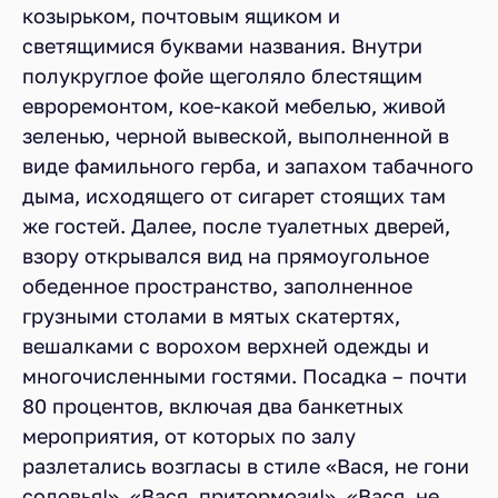
козырьком, почтовым ящиком и
светящимися буквами названия. Внутри
полукруглое фойе щеголяло блестящим
евроремонтом, кое-какой мебелью, живой
зеленью, черной вывеской, выполненной в
виде фамильного герба, и запахом табачного
дыма, исходящего от сигарет стоящих там
же гостей. Далее, после туалетных дверей,
взору открывался вид на прямоугольное
обеденное пространство, заполненное
грузными столами в мятых скатертях,
вешалками с ворохом верхней одежды и
многочисленными гостями. Посадка – почти
80 процентов, включая два банкетных
мероприятия, от которых по залу
разлетались возгласы в стиле «Вася, не гони
соловья!», «Вася, притормози!», «Вася, не