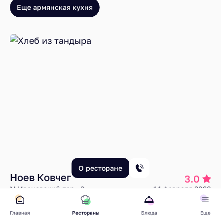
Еще армянская кухня
О ресторане
Ноев Ковчег
3.0
М.Ивановский пер., 9
14 февраля 2020
Несмотря на то, что гласит сайт, «Ноев
Ковчег» – ресторан не
армянский
, а
Главная
Рестораны
Блюда
Еще