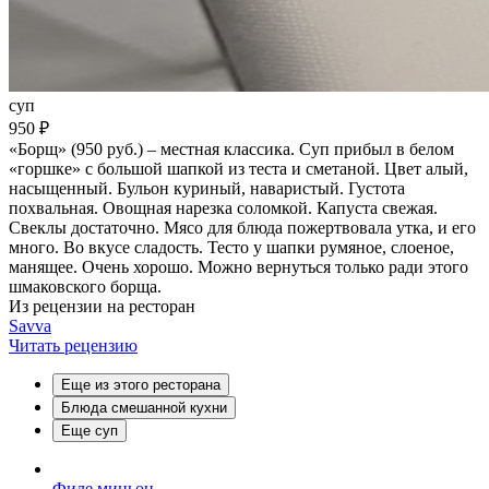
суп
950 ₽
«Борщ» (950 руб.) – местная классика. Суп прибыл в белом
«горшке» с большой шапкой из теста и сметаной. Цвет алый,
насыщенный. Бульон куриный, наваристый. Густота
похвальная. Овощная нарезка соломкой. Капуста свежая.
Свеклы достаточно. Мясо для блюда пожертвовала утка, и его
много. Во вкусе сладость. Тесто у шапки румяное, слоеное,
манящее. Очень хорошо. Можно вернуться только ради этого
шмаковского борща.
Из рецензии на ресторан
Savva
Читать рецензию
Еще из этого ресторана
Блюда смешанной кухни
Еще суп
Филе миньон