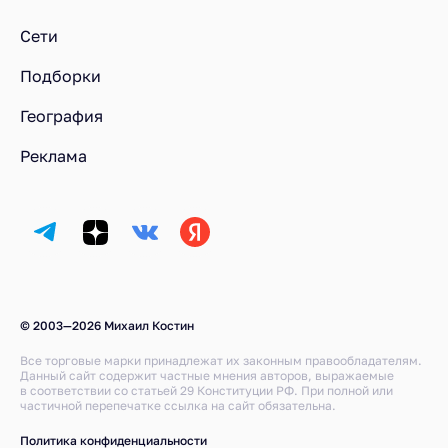
Гребешки с цветной капустой и шиитаке в ресторане 
Сети
Подборки
География
Реклама
© 2003—2026 Михаил Костин
Все торговые марки принадлежат их законным правообладателям.
Данный сайт содержит частные мнения авторов, выражаемые
в соответствии со статьей 29 Конституции РФ. При полной или
частичной перепечатке ссылка на сайт обязательна.
Политика конфиденциальности