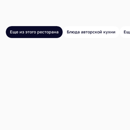
Еще из этого ресторана
Блюда авторской кухни
Ещ