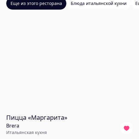
Еще из этого ресторана
Блюда итальянской кухни
Е
Пицца «Маргарита»
Brera
Итальянская кухня