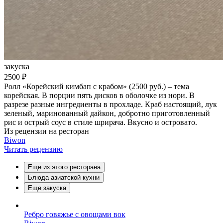
закуска
2500 ₽
Ролл «Корейский кимбап с крабом» (2500 руб.) – тема
корейская. В порции пять дисков в оболочке из нори. В
разрезе разные ингредиенты в прохладе. Краб настоящий, лук
зеленый, маринованный дайкон, добротно приготовленный
рис и острый соус в стиле шрирача. Вкусно и островато.
Из рецензии на ресторан
Biwon
Читать рецензию
Еще из этого ресторана
Блюда азиатской кухни
Еще закуска
Ребро говяжье с овощами вок