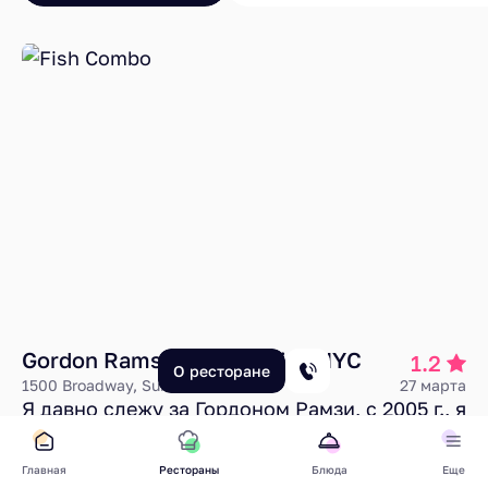
Gordon Ramsay Fish&Chips NYC
1.2
О ресторане
1500 Broadway, Suite 105
27 марта
Я давно слежу за Гордоном Рамзи, с 2005 г., я
смотрю его шоу, посещаю рестораны,
готовлю по его рецептам. Более того, для
Главная
Рестораны
Блюда
Еще
Читать рецензию