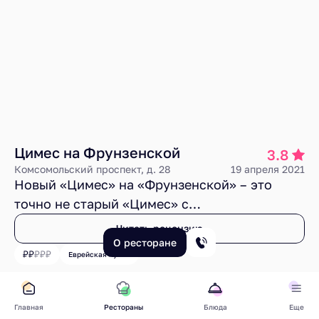
Цимес на Фрунзенской
3.8
Комсомольский проспект, д. 28
19 апреля 2021
Новый «Цимес» на «Фрунзенской» – это
точно
не старый «Цимес» с
«Новослободской»
. Здесь приятный
Читать рецензию
спокойный интерьер, приветливая
О ресторане
Еврейская кухня
атмосфера без всяких раздражителей,
органичное ближневосточное меню с
еврейским акцентом, во многом вкусная еда,
Главная
Рестораны
Блюда
Еще
особенно мясные позиции, и пока еще