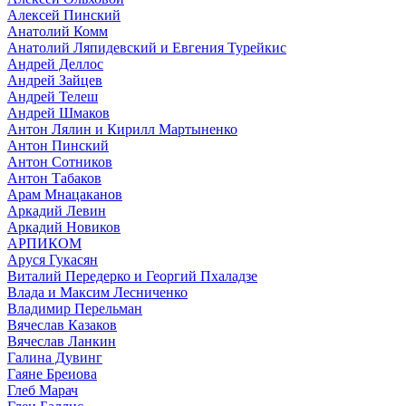
Алексей Пинский
Анатолий Комм
Анатолий Ляпидевский и Евгения Турейкис
Андрей Деллос
Андрей Зайцев
Андрей Телеш
Андрей Шмаков
Антон Лялин и Кирилл Мартыненко
Антон Пинский
Антон Сотников
Антон Табаков
Арам Мнацаканов
Аркадий Левин
Аркадий Новиков
АРПИКОМ
Аруся Гукасян
Виталий Передерко и Георгий Пхаладзе
Влада и Максим Лесниченко
Владимир Перельман
Вячеслав Казаков
Вячеслав Ланкин
Галина Дувинг
Гаяне Бреиова
Глеб Марач