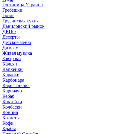
Гостиница Украина
Гребешки
Гриль
Грузинская кухня
Даниловский рынок
ДЕПО
Десерты
Детское меню
Димсам
Живая музыка
Завтраки
Кальян
Капкейки
Караоке
Карбонара
Каре ягненка
Карпаччо
Кебаб
Коктейли
Колбаски
Конина
Котлеты
Кофе
Крабы
Красный Октябрь