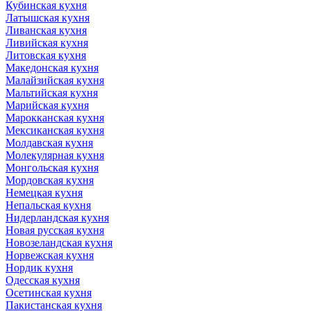
Кубинская кухня
Латышская кухня
Ливанская кухня
Ливийская кухня
Литовская кухня
Македонская кухня
Малайзийская кухня
Мальтийская кухня
Марийская кухня
Марокканская кухня
Мексиканская кухня
Молдавская кухня
Молекулярная кухня
Монгольская кухня
Мордовская кухня
Немецкая кухня
Непальская кухня
Нидерландская кухня
Новая русская кухня
Новозеландская кухня
Норвежская кухня
Нордик кухня
Одесская кухня
Осетинская кухня
Пакистанская кухня