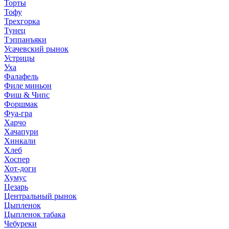
Торты
Тофу
Трехгорка
Тунец
Тэппанъяки
Усачевский рынок
Устрицы
Уха
Фалафель
Филе миньон
Фиш & Чипс
Форшмак
Фуа-гра
Харчо
Хачапури
Хинкали
Хлеб
Хоспер
Хот-доги
Хумус
Цезарь
Центральный рынок
Цыпленок
Цыпленок табака
Чебуреки