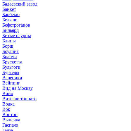
Бадаевский завод
Банкет
Барбекю
Беляши
Бефстроганов
Бильярд
Битые огурцы
Блины
Борщ
Боулинг
Бранчи
Брускетта
Бульгоги
Бургеры
Вареники
Вейпинг
Вид на Москву
Вино
Вителло тоннато
Водка
Вок
Вонтон
Выпечка
Гаспачо
Гедза