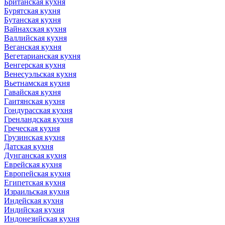
Британская кухня
Бурятская кухня
Бутанская кухня
Вайнахская кухня
Валлийская кухня
Веганская кухня
Вегетарианская кухня
Венгерская кухня
Венесуэльская кухня
Вьетнамская кухня
Гавайская кухня
Гаитянская кухня
Гондурасская кухня
Гренландская кухня
Греческая кухня
Грузинская кухня
Датская кухня
Дунганская кухня
Еврейская кухня
Европейская кухня
Египетская кухня
Израильская кухня
Индейская кухня
Индийская кухня
Индонезийская кухня