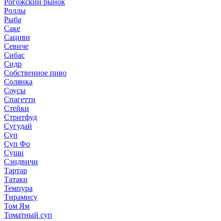
Рогожский рынок
Роллы
Рыба
Саке
Сациви
Севиче
Сибас
Сидр
Собственное пиво
Солянка
Соусы
Спагетти
Стейки
Стритфуд
Сугудай
Суп
Суп Фо
Суши
Сэндвичи
Тартар
Татаки
Темпура
Тирамису
Том Ям
Томатный суп