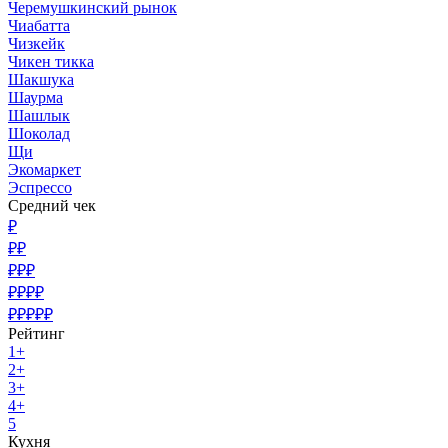
Черемушкинский рынок
Чиабатта
Чизкейк
Чикен тикка
Шакшука
Шаурма
Шашлык
Шоколад
Щи
Экомаркет
Эспрессо
Средний чек
₽
₽₽
₽₽₽
₽₽₽₽
₽₽₽₽₽
Рейтинг
1+
2+
3+
4+
5
Кухня