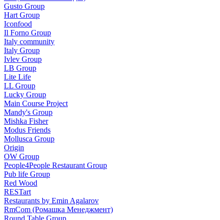
Gusto Group
Hart Group
Iconfood
Il Forno Group
Italy community
Italy Group
Ivlev Group
LB Group
Lite Life
LL Group
Lucky Group
Main Course Project
Mandy's Group
Mishka Fisher
Modus Friends
Mollusca Group
Origin
OW Group
People4People Restaurant Group
Pub life Group
Red Wood
RESTart
Restaurants by Emin Agalarov
RmCom (Ромашка Менеджмент)
Round Table Group