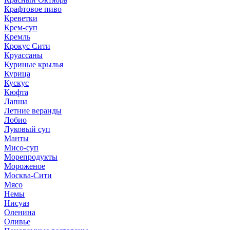
Крафтовое пиво
Креветки
Крем-суп
Кремль
Крокус Сити
Круассаны
Куриные крылья
Курица
Кускус
Кюфта
Лапша
Летние веранды
Лобио
Луковый суп
Манты
Мисо-суп
Морепродукты
Мороженое
Москва-Сити
Мясо
Немы
Нисуаз
Оленина
Оливье