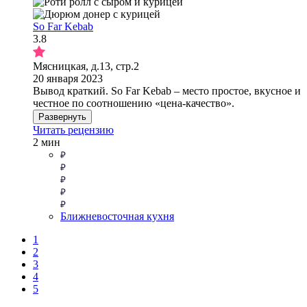
So Far Kebab
3.8
Мясницкая, д.13, стр.2
20 января 2023
Вывод краткий. So Far Kebab – место простое, вкусное и
честное по соотношению «цена-качество».
Развернуть
Читать рецензию
2 мин
Ближневосточная кухня
1
2
3
4
5