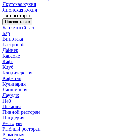
Якутская кухня
Японская кухня
Тип ресторана
Показать все
Банкетный зал
Бар
Винотека
Гастропаб
Дайнер
Караоке
Кафе
Клуб
Кондитерская
Кофейня
Кулинария
Лапшичная
Лаундж
Паб
Пекарня
Пивной ресторан
Пиццерия
Ресторан
Рыбный ресторан
Рюмочная