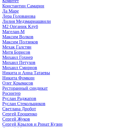
Комитет
Константин Самарин
Ла Маре
Лера Голованова
Лилия Медзмариашвили
М2 Органик Клуб
Магелан-М
Максим Волков
Максим Ползиков
Мехак Галстян
Митя Борисов
Михаил Гохнер
Михаил Петухов
Михаил Смирнов
Никита и Анна Татаевы
Никита Фомкин
Олег Крымасов
Ресторанный синдикат
Росинтер
Руслан Раджапов
Руслан Стекольщиков
Светлана Дробот
Сергей Ерошенко
Сергей Жуков
Сергей Крылов и Ринат Кузин