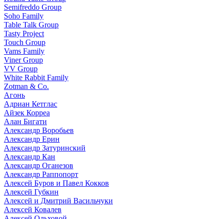
Semifreddo Group
Soho Family
Table Talk Group
Tasty Project
Touch Group
Vams Family
Viner Group
VV Group
White Rabbit Family
Zotman & Co.
Агонь
Адриан Кетглас
Айзек Корреа
Алан Бигати
Александр Воробьев
Александр Ерин
Александр Затуринский
Александр Кан
Александр Оганезов
Александр Раппопорт
Алексей Буров и Павел Кокков
Алексей Губкин
Алексей и Дмитрий Васильчуки
Алексей Ковалев
Алексей Ольховой