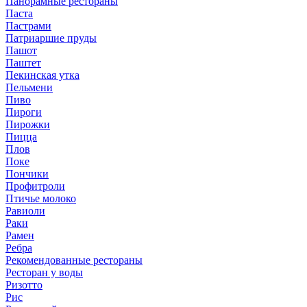
Панорамные рестораны
Паста
Пастрами
Патриаршие пруды
Пашот
Паштет
Пекинская утка
Пельмени
Пиво
Пироги
Пирожки
Пицца
Плов
Поке
Пончики
Профитроли
Птичье молоко
Равиоли
Раки
Рамен
Ребра
Рекомендованные рестораны
Ресторан у воды
Ризотто
Рис