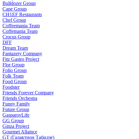
Bulldozer Group
Cape Group
CH1EF Restaurants
Chef Group
Coffeemania Team
Coffemania Team
Crocus Group
DFF
Dream Team
Fantazery Company
Fitz Gastro Project
Flor Group
Folio Group
Folk Team
Food Group
Foodster
Friends Forever Company
Friends Orchestra
Funny Family
Future Group
GasparovLife
GG Group
Ginza Project
Gourmet Allaince
GT (Галактион Табидзе)