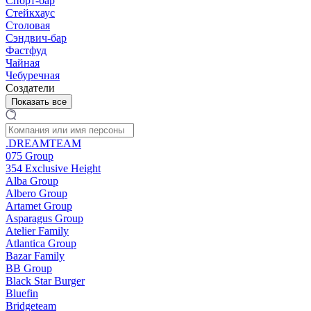
Спорт-бар
Стейкхаус
Столовая
Сэндвич-бар
Фастфуд
Чайная
Чебуречная
Создатели
Показать все
.DREAMTEAM
075 Group
354 Exclusive Height
Alba Group
Albero Group
Artamet Group
Asparagus Group
Atelier Family
Atlantica Group
Bazar Family
BB Group
Black Star Burger
Bluefin
Bridgeteam