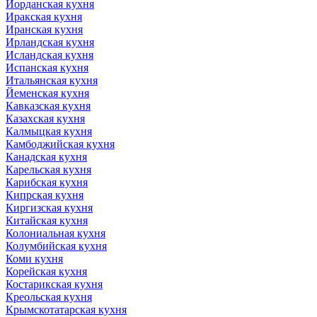
Иорданская кухня
Иракская кухня
Иранская кухня
Ирландская кухня
Исландская кухня
Испанская кухня
Итальянская кухня
Йеменская кухня
Кавказская кухня
Казахская кухня
Калмыцкая кухня
Камбоджийская кухня
Канадская кухня
Карельская кухня
Карибская кухня
Кипрская кухня
Киргизская кухня
Китайская кухня
Колониальная кухня
Колумбийская кухня
Коми кухня
Корейская кухня
Костарикская кухня
Креольская кухня
Крымскотатарская кухня