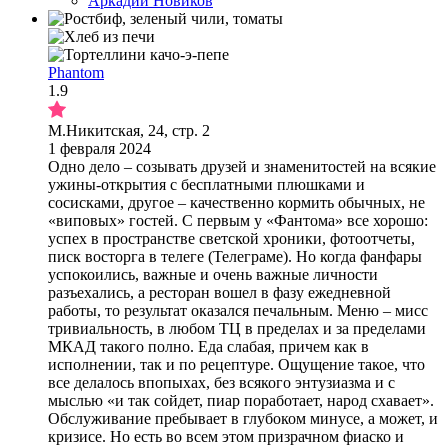
Аркадий Новиков
Phantom
1.9
М.Никитская, 24, стр. 2
1 февраля 2024
Одно дело – созывать друзей и знаменитостей на всякие
ужины-открытия с бесплатными плюшками и
сосисками, другое – качественно кормить обычных, не
«виповых» гостей. С первым у «Фантома» все хорошо:
успех в пространстве светской хроники, фотоотчеты,
писк восторга в телеге (Телеграме). Но когда фанфары
успокоились, важные и очень важные личности
разъехались, а ресторан вошел в фазу ежедневной
работы, то результат оказался печальным. Меню – мисс
тривиальность, в любом ТЦ в пределах и за пределами
МКАД такого полно. Еда слабая, причем как в
исполнении, так и по рецептуре. Ощущение такое, что
все делалось впопыхах, без всякого энтузиазма и с
мыслью «и так сойдет, пиар поработает, народ схавает».
Обслуживание пребывает в глубоком минусе, а может, и
кризисе. Но есть во всем этом призрачном фиаско и