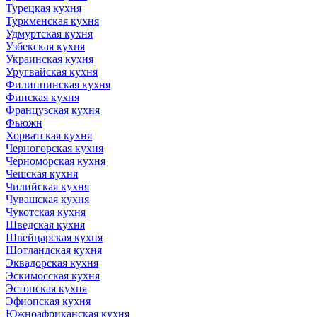
Турецкая кухня
Туркменская кухня
Удмуртская кухня
Узбекская кухня
Украинская кухня
Уругвайская кухня
Филиппинская кухня
Финская кухня
Французская кухня
Фьюжн
Хорватская кухня
Черногорская кухня
Черноморская кухня
Чешская кухня
Чилийская кухня
Чувашская кухня
Чукотская кухня
Шведская кухня
Швейцарская кухня
Шотландская кухня
Эквадорская кухня
Эскимосская кухня
Эстонская кухня
Эфиопская кухня
Южноафриканская кухня