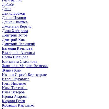
Глен Баллис
Даблби
Дайн
Денис Бобков
Денис Иванов
Денис Симачев
Джонатан Кертис
Дина Хабирова
Дмитрий Зотов
Дмитрий Ким
Дмитрий Левицкий
Евгения Качалова
Екатерина Алехина
Елена Шевцова
Елизавета Стаханова
Жанина и Марина Волковы
Жанна Ким
Иван и Сергей Березуцкие
Игорь Журавлев
Илья Ниценко
Илья Тютенков
Илья Эстеров
Ирина Азарова
Кирилл Гусев
Кобаяши Кацухико