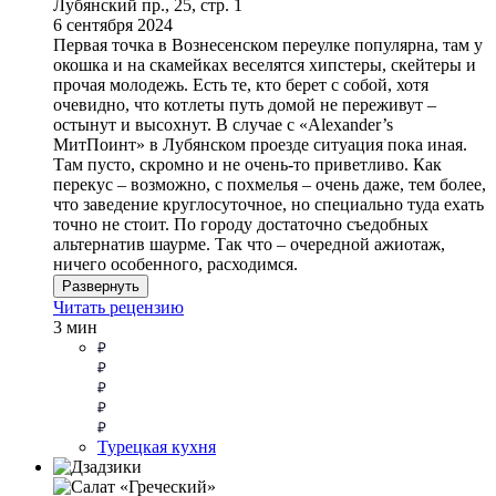
Лубянский пр., 25, стр. 1
6 сентября 2024
Первая точка в Вознесенском переулке популярна, там у
окошка и на скамейках веселятся хипстеры, скейтеры и
прочая молодежь. Есть те, кто берет с собой, хотя
очевидно, что котлеты путь домой не переживут –
остынут и высохнут. В случае с «Alexander’s
МитПоинт» в Лубянском проезде ситуация пока иная.
Там пусто, скромно и не очень-то приветливо. Как
перекус – возможно, с похмелья – очень даже, тем более,
что заведение круглосуточное, но специально туда ехать
точно не стоит. По городу достаточно съедобных
альтернатив шаурме. Так что – очередной ажиотаж,
ничего особенного, расходимся.
Развернуть
Читать рецензию
3 мин
Турецкая кухня