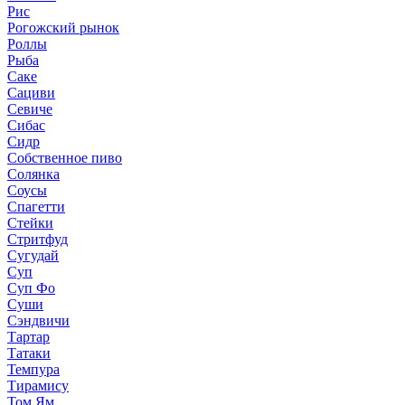
Рис
Рогожский рынок
Роллы
Рыба
Саке
Сациви
Севиче
Сибас
Сидр
Собственное пиво
Солянка
Соусы
Спагетти
Стейки
Стритфуд
Сугудай
Суп
Суп Фо
Суши
Сэндвичи
Тартар
Татаки
Темпура
Тирамису
Том Ям