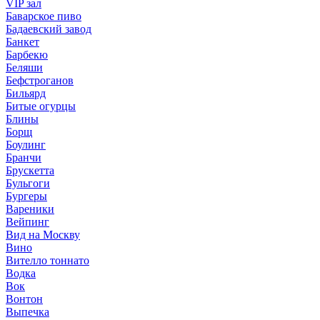
VIP зал
Баварское пиво
Бадаевский завод
Банкет
Барбекю
Беляши
Бефстроганов
Бильярд
Битые огурцы
Блины
Борщ
Боулинг
Бранчи
Брускетта
Бульгоги
Бургеры
Вареники
Вейпинг
Вид на Москву
Вино
Вителло тоннато
Водка
Вок
Вонтон
Выпечка