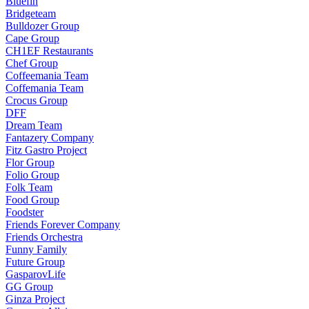
Bluefin
Bridgeteam
Bulldozer Group
Cape Group
CH1EF Restaurants
Chef Group
Coffeemania Team
Coffemania Team
Crocus Group
DFF
Dream Team
Fantazery Company
Fitz Gastro Project
Flor Group
Folio Group
Folk Team
Food Group
Foodster
Friends Forever Company
Friends Orchestra
Funny Family
Future Group
GasparovLife
GG Group
Ginza Project