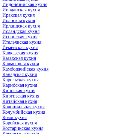
Индонезийская кухня
Иорданская кухня
Иракская кухня
Иранская кухня
Ирландская кухня
Исландская кухня
Испанская кухня
Итальянская кухня
Йеменская кухня
Кавказская кухня
Казахская кухня
Калмыцкая кухня
Камбоджийская кухня
Канадская кухня
Карельская кухня
Карибская кухня
Кипрская кухня
Киргизская кухня
Китайская кухня
Колониальная кухня
Колумбийская кухня
Коми кухня
Корейская кухня
Костарикская кухня
Креольская кухня