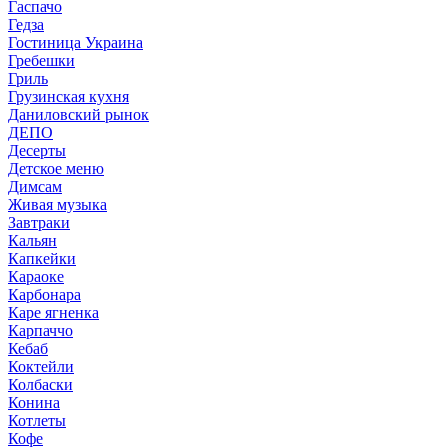
Гаспачо
Гедза
Гостиница Украина
Гребешки
Гриль
Грузинская кухня
Даниловский рынок
ДЕПО
Десерты
Детское меню
Димсам
Живая музыка
Завтраки
Кальян
Капкейки
Караоке
Карбонара
Каре ягненка
Карпаччо
Кебаб
Коктейли
Колбаски
Конина
Котлеты
Кофе