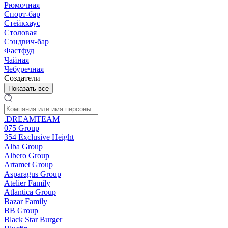
Рюмочная
Спорт-бар
Стейкхаус
Столовая
Сэндвич-бар
Фастфуд
Чайная
Чебуречная
Создатели
Показать все
.DREAMTEAM
075 Group
354 Exclusive Height
Alba Group
Albero Group
Artamet Group
Asparagus Group
Atelier Family
Atlantica Group
Bazar Family
BB Group
Black Star Burger