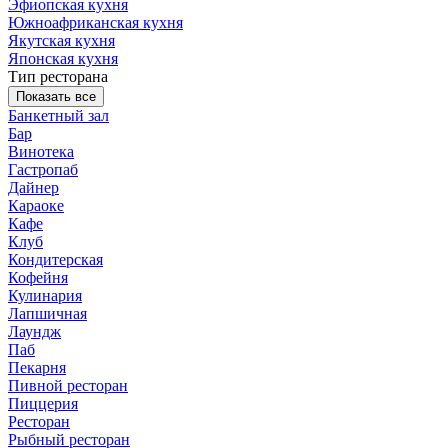
Эфиопская кухня
Южноафриканская кухня
Якутская кухня
Японская кухня
Тип ресторана
Показать все
Банкетный зал
Бар
Винотека
Гастропаб
Дайнер
Караоке
Кафе
Клуб
Кондитерская
Кофейня
Кулинария
Лапшичная
Лаундж
Паб
Пекарня
Пивной ресторан
Пиццерия
Ресторан
Рыбный ресторан