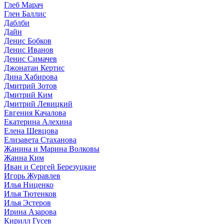
Глеб Марач
Глен Баллис
Даблби
Дайн
Денис Бобков
Денис Иванов
Денис Симачев
Джонатан Кертис
Дина Хабирова
Дмитрий Зотов
Дмитрий Ким
Дмитрий Левицкий
Евгения Качалова
Екатерина Алехина
Елена Шевцова
Елизавета Стаханова
Жанина и Марина Волковы
Жанна Ким
Иван и Сергей Березуцкие
Игорь Журавлев
Илья Ниценко
Илья Тютенков
Илья Эстеров
Ирина Азарова
Кирилл Гусев