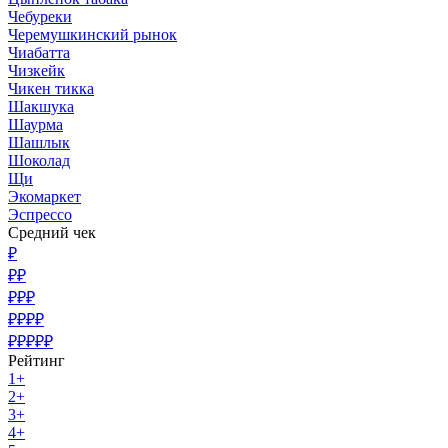
Чебуреки
Черемушкинский рынок
Чиабатта
Чизкейк
Чикен тикка
Шакшука
Шаурма
Шашлык
Шоколад
Щи
Экомаркет
Эспрессо
Средний чек
₽
₽₽
₽₽₽
₽₽₽₽
₽₽₽₽₽
Рейтинг
1+
2+
3+
4+