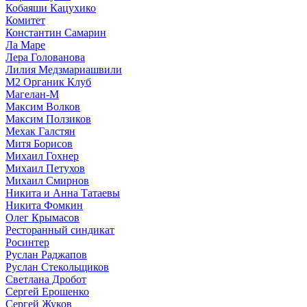
Кобаяши Кацухико
Комитет
Константин Самарин
Ла Маре
Лера Голованова
Лилия Медзмариашвили
М2 Органик Клуб
Магелан-М
Максим Волков
Максим Ползиков
Мехак Галстян
Митя Борисов
Михаил Гохнер
Михаил Петухов
Михаил Смирнов
Никита и Анна Татаевы
Никита Фомкин
Олег Крымасов
Ресторанный синдикат
Росинтер
Руслан Раджапов
Руслан Стекольщиков
Светлана Дробот
Сергей Ерошенко
Сергей Жуков