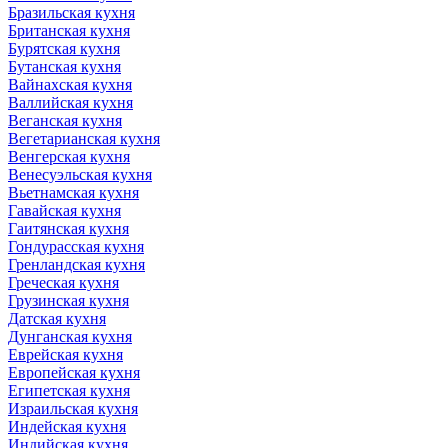
Бразильская кухня
Британская кухня
Бурятская кухня
Бутанская кухня
Вайнахская кухня
Валлийская кухня
Веганская кухня
Вегетарианская кухня
Венгерская кухня
Венесуэльская кухня
Вьетнамская кухня
Гавайская кухня
Гаитянская кухня
Гондурасская кухня
Гренландская кухня
Греческая кухня
Грузинская кухня
Датская кухня
Дунганская кухня
Еврейская кухня
Европейская кухня
Египетская кухня
Израильская кухня
Индейская кухня
Индийская кухня