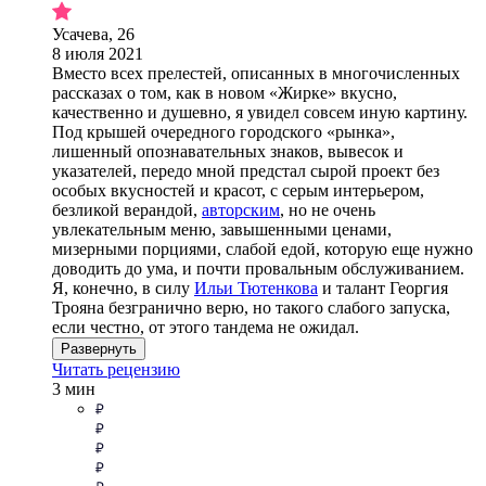
Усачева, 26
8 июля 2021
Вместо всех прелестей, описанных в многочисленных
рассказах о том, как в новом «Жирке» вкусно,
качественно и душевно, я увидел совсем иную картину.
Под крышей очередного городского «рынка»,
лишенный опознавательных знаков, вывесок и
указателей, передо мной предстал сырой проект без
особых вкусностей и красот, с серым интерьером,
безликой верандой,
авторским
, но не очень
увлекательным меню, завышенными ценами,
мизерными порциями, слабой едой, которую еще нужно
доводить до ума, и почти провальным обслуживанием.
Я, конечно, в силу
Ильи Тютенкова
и талант Георгия
Трояна безгранично верю, но такого слабого запуска,
если честно, от этого тандема не ожидал.
Развернуть
Читать рецензию
3 мин