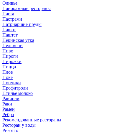
Оливье
Панорамные рестораны
Паста
Пастрами
Патриаршие пруды
Пашот
Паштет
Пекинская утка
Пельмени
Пиво
Пироги
Пирожки
Пицца
Плов
Поке
Пончики
Профитроли
Птичье молоко
Равиоли
Раки
Рамен
Ребра
Рекомендованные рестораны
Ресторан у воды
Ризотто