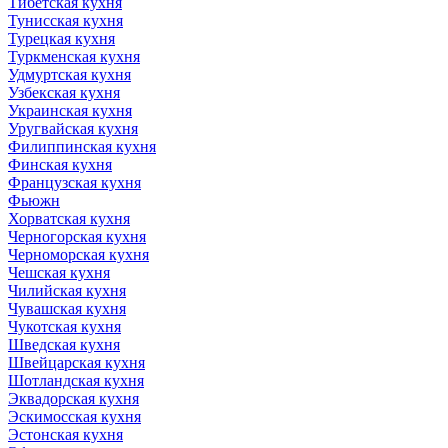
Тибетская кухня
Тунисская кухня
Турецкая кухня
Туркменская кухня
Удмуртская кухня
Узбекская кухня
Украинская кухня
Уругвайская кухня
Филиппинская кухня
Финская кухня
Французская кухня
Фьюжн
Хорватская кухня
Черногорская кухня
Черноморская кухня
Чешская кухня
Чилийская кухня
Чувашская кухня
Чукотская кухня
Шведская кухня
Швейцарская кухня
Шотландская кухня
Эквадорская кухня
Эскимосская кухня
Эстонская кухня