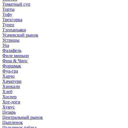
Томатный суп
Торты
Тофу
Трехгорка
Тунец
Тэппанъяки
Усачевский рынок
Устрицы
Уха
Фалафель
Филе миньон
Фиш & Чипс
Форшмак
Фуа-гра
Харчо
Хачапури
Хинкали
Хлеб
Хоспер
Хот-доги
Хумус
Цезарь
Центральный рынок
Цыпленок
Цыпленок табака