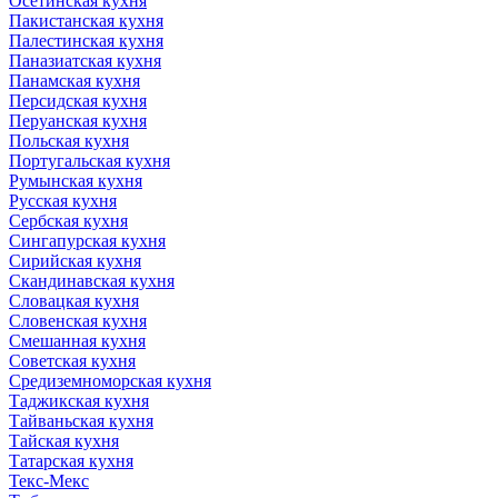
Осетинская кухня
Пакистанская кухня
Палестинская кухня
Паназиатская кухня
Панамская кухня
Персидская кухня
Перуанская кухня
Польская кухня
Португальская кухня
Румынская кухня
Русская кухня
Сербская кухня
Сингапурская кухня
Сирийская кухня
Скандинавская кухня
Словацкая кухня
Словенская кухня
Смешанная кухня
Советская кухня
Средиземноморская кухня
Таджикская кухня
Тайваньская кухня
Тайская кухня
Татарская кухня
Текс-Мекс