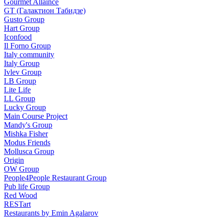
Gourmet Allaince
GT (Галактион Табидзе)
Gusto Group
Hart Group
Iconfood
Il Forno Group
Italy community
Italy Group
Ivlev Group
LB Group
Lite Life
LL Group
Lucky Group
Main Course Project
Mandy's Group
Mishka Fisher
Modus Friends
Mollusca Group
Origin
OW Group
People4People Restaurant Group
Pub life Group
Red Wood
RESTart
Restaurants by Emin Agalarov