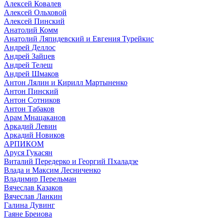
Алексей Ковалев
Алексей Ольховой
Алексей Пинский
Анатолий Комм
Анатолий Ляпидевский и Евгения Турейкис
Андрей Деллос
Андрей Зайцев
Андрей Телеш
Андрей Шмаков
Антон Лялин и Кирилл Мартыненко
Антон Пинский
Антон Сотников
Антон Табаков
Арам Мнацаканов
Аркадий Левин
Аркадий Новиков
АРПИКОМ
Аруся Гукасян
Виталий Передерко и Георгий Пхаладзе
Влада и Максим Лесниченко
Владимир Перельман
Вячеслав Казаков
Вячеслав Ланкин
Галина Дувинг
Гаяне Бреиова