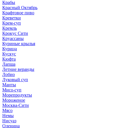
Крабы
Красный Октябрь
Крафтовое пиво
Креветки
Крем-суп
Кремль
Крокус Сити
Круассаны
Куриные крылья
Курица
Кускус
Кюфта
Лапша
Летние веранды
Лобио
Луковый суп
Манты
Мисо-суп
Морепродукты
Мороженое
Москва-Сити
Мясо
Немы
Нисуаз
Оленина