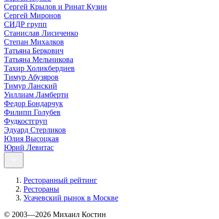
Сергей Крылов и Ринат Кузин
Сергей Миронов
СИДР групп
Станислав Лисиченко
Степан Михалков
Татьяна Беркович
Татьяна Мельникова
Тахир Холикбердиев
Тимур Абузяров
Тимур Ланский
Уиллиам Ламберти
Федор Бондарчук
Филипп Голубев
Фудкостгруп
Эдуард Стерликов
Юлия Высоцкая
Юрий Левитас
Ресторанный рейтинг
Рестораны
Усачевский рынок в Москве
© 2003—2026 Михаил Костин