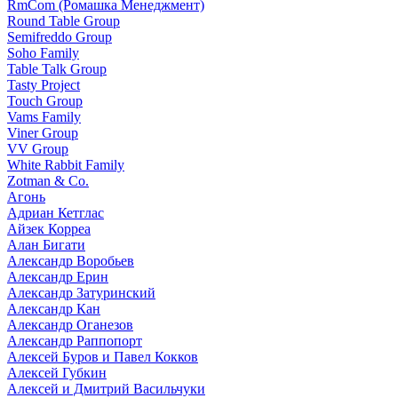
RmCom (Ромашка Менеджмент)
Round Table Group
Semifreddo Group
Soho Family
Table Talk Group
Tasty Project
Touch Group
Vams Family
Viner Group
VV Group
White Rabbit Family
Zotman & Co.
Агонь
Адриан Кетглас
Айзек Корреа
Алан Бигати
Александр Воробьев
Александр Ерин
Александр Затуринский
Александр Кан
Александр Оганезов
Александр Раппопорт
Алексей Буров и Павел Кокков
Алексей Губкин
Алексей и Дмитрий Васильчуки