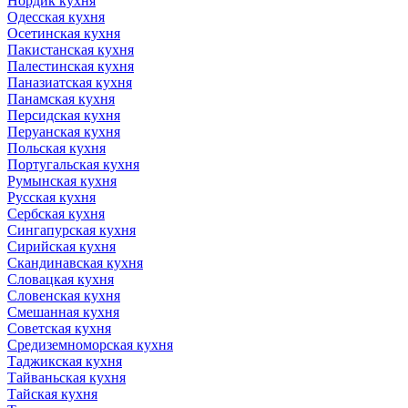
Нордик кухня
Одесская кухня
Осетинская кухня
Пакистанская кухня
Палестинская кухня
Паназиатская кухня
Панамская кухня
Персидская кухня
Перуанская кухня
Польская кухня
Португальская кухня
Румынская кухня
Русская кухня
Сербская кухня
Сингапурская кухня
Сирийская кухня
Скандинавская кухня
Словацкая кухня
Словенская кухня
Смешанная кухня
Советская кухня
Средиземноморская кухня
Таджикская кухня
Тайваньская кухня
Тайская кухня