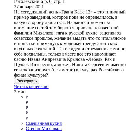
Гоголевский б-р, 6, стр. 1
27 января 2021
На сегодняшний день «Гранд Кафе 12» – это типичный
пример заведения, которое пока не определилось, в
какую сторону двигаться. На данный момент за
внимание гостей там борются привязка к известной
фамилии Михалков, тяга к русской кухне, зацепки за
советское прошлое, желание выдать что-то итальянское
и попытки примкнуть к модному тренду азиатских
вкусовых сочетаний. Такие идеи и стремления сами по
себе похвальны, только вместе все это напоминает
басню Ивана Андреевича Крылова «Лебедь, Рак и
Щука». Интересно, а может, Никита Сергеевич именно
ее и экранизирует (незаметно) в кулуарах Российского
фонда культуры?
Развернуть
Читать рецензию
2 мин
Смешанная кухня
Степан Михалков