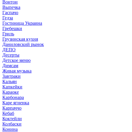
Вонтон
Выпечка
Гаспачо
Гедза
Гостиница Украина
Гребешки
Гриль
Грузинская кухня
Даниловский рынок
ДЕПО
Десерты
Детское меню
Димсам
Живая музыка
Завтраки
Кальян
Капкейки
Караоке
Карбонара
Каре ягненка
Карпаччо
Кебаб
Коктейли
Колбаски
Конина