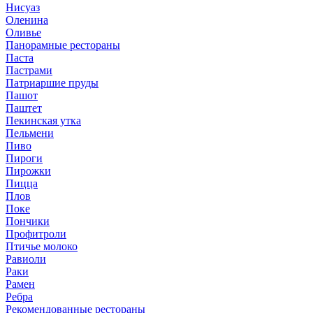
Нисуаз
Оленина
Оливье
Панорамные рестораны
Паста
Пастрами
Патриаршие пруды
Пашот
Паштет
Пекинская утка
Пельмени
Пиво
Пироги
Пирожки
Пицца
Плов
Поке
Пончики
Профитроли
Птичье молоко
Равиоли
Раки
Рамен
Ребра
Рекомендованные рестораны