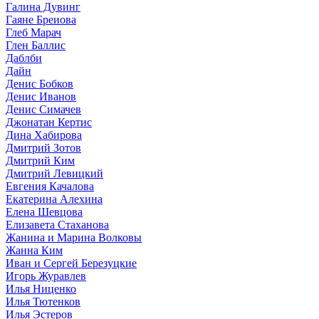
Галина Дувинг
Гаяне Бреиова
Глеб Марач
Глен Баллис
Даблби
Дайн
Денис Бобков
Денис Иванов
Денис Симачев
Джонатан Кертис
Дина Хабирова
Дмитрий Зотов
Дмитрий Ким
Дмитрий Левицкий
Евгения Качалова
Екатерина Алехина
Елена Шевцова
Елизавета Стаханова
Жанина и Марина Волковы
Жанна Ким
Иван и Сергей Березуцкие
Игорь Журавлев
Илья Ниценко
Илья Тютенков
Илья Эстеров