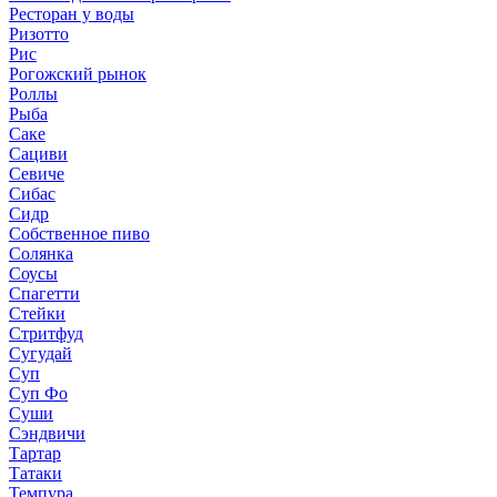
Ресторан у воды
Ризотто
Рис
Рогожский рынок
Роллы
Рыба
Саке
Сациви
Севиче
Сибас
Сидр
Собственное пиво
Солянка
Соусы
Спагетти
Стейки
Стритфуд
Сугудай
Суп
Суп Фо
Суши
Сэндвичи
Тартар
Татаки
Темпура