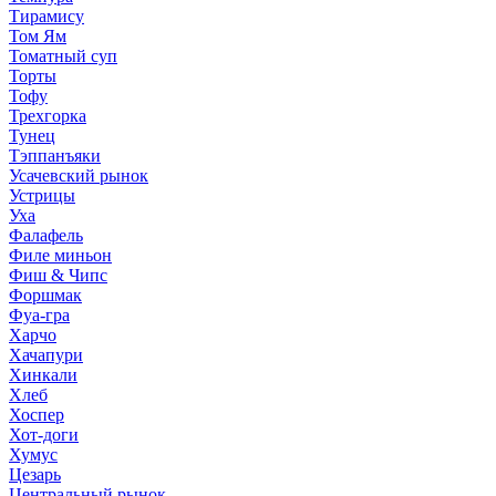
Тирамису
Том Ям
Томатный суп
Торты
Тофу
Трехгорка
Тунец
Тэппанъяки
Усачевский рынок
Устрицы
Уха
Фалафель
Филе миньон
Фиш & Чипс
Форшмак
Фуа-гра
Харчо
Хачапури
Хинкали
Хлеб
Хоспер
Хот-доги
Хумус
Цезарь
Центральный рынок