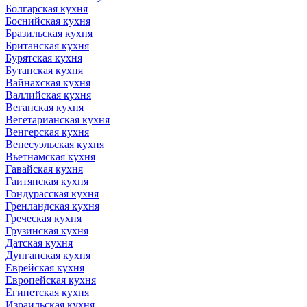
Болгарская кухня
Боснийская кухня
Бразильская кухня
Британская кухня
Бурятская кухня
Бутанская кухня
Вайнахская кухня
Валлийская кухня
Веганская кухня
Вегетарианская кухня
Венгерская кухня
Венесуэльская кухня
Вьетнамская кухня
Гавайская кухня
Гаитянская кухня
Гондурасская кухня
Гренландская кухня
Греческая кухня
Грузинская кухня
Датская кухня
Дунганская кухня
Еврейская кухня
Европейская кухня
Египетская кухня
Израильская кухня