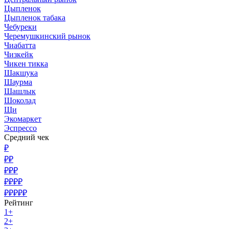
Цыпленок
Цыпленок табака
Чебуреки
Черемушкинский рынок
Чиабатта
Чизкейк
Чикен тикка
Шакшука
Шаурма
Шашлык
Шоколад
Щи
Экомаркет
Эспрессо
Средний чек
₽
₽₽
₽₽₽
₽₽₽₽
₽₽₽₽₽
Рейтинг
1+
2+