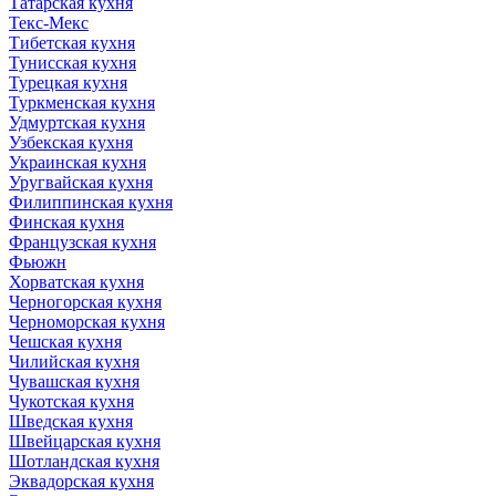
Татарская кухня
Текс-Мекс
Тибетская кухня
Тунисская кухня
Турецкая кухня
Туркменская кухня
Удмуртская кухня
Узбекская кухня
Украинская кухня
Уругвайская кухня
Филиппинская кухня
Финская кухня
Французская кухня
Фьюжн
Хорватская кухня
Черногорская кухня
Черноморская кухня
Чешская кухня
Чилийская кухня
Чувашская кухня
Чукотская кухня
Шведская кухня
Швейцарская кухня
Шотландская кухня
Эквадорская кухня