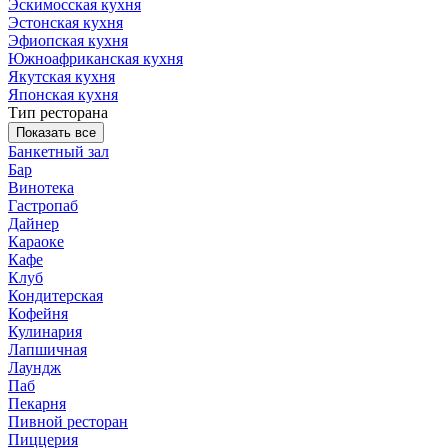
Эскимосская кухня
Эстонская кухня
Эфиопская кухня
Южноафриканская кухня
Якутская кухня
Японская кухня
Тип ресторана
Показать все
Банкетный зал
Бар
Винотека
Гастропаб
Дайнер
Караоке
Кафе
Клуб
Кондитерская
Кофейня
Кулинария
Лапшичная
Лаундж
Паб
Пекарня
Пивной ресторан
Пиццерия