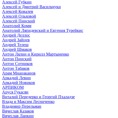
Алексей Губкин
Алексей и Дмитрий Васильчуки
Алексей Ковалев
Алексей Ольховой
Алексей Пинский
Анатолий Комм
Анатолий Ляпидевский и Евгения Турейкис
Андрей Деллос
Андрей Зайцев
Андрей Телеш
Андрей Шмаков
Антон Лялин и Кирилл Мартыненко
Антон Пинский
Антон Сотников
Антон Табаков
Арам Мнацаканов
Аркадий Левин
Аркадий Новиков
АРПИКОМ
Аруся Гукасян
Виталий Передерко и Георгий Пхаладзе
Влада и Максим Лесниченко
Владимир Перельман
Вячеслав Казаков
Вячеслав Ланкин