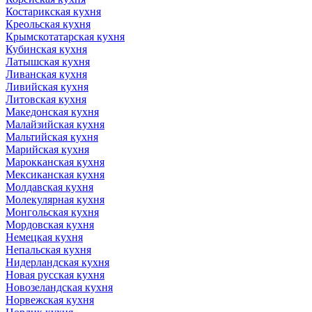
Костарикская кухня
Креольская кухня
Крымскотатарская кухня
Кубинская кухня
Латышская кухня
Ливанская кухня
Ливийская кухня
Литовская кухня
Македонская кухня
Малайзийская кухня
Мальтийская кухня
Марийская кухня
Марокканская кухня
Мексиканская кухня
Молдавская кухня
Молекулярная кухня
Монгольская кухня
Мордовская кухня
Немецкая кухня
Непальская кухня
Нидерландская кухня
Новая русская кухня
Новозеландская кухня
Норвежская кухня