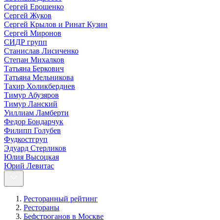
Сергей Ерошенко
Сергей Жуков
Сергей Крылов и Ринат Кузин
Сергей Миронов
СИДР групп
Станислав Лисиченко
Степан Михалков
Татьяна Беркович
Татьяна Мельникова
Тахир Холикбердиев
Тимур Абузяров
Тимур Ланский
Уиллиам Ламберти
Федор Бондарчук
Филипп Голубев
Фудкостгруп
Эдуард Стерликов
Юлия Высоцкая
Юрий Левитас
Ресторанный рейтинг
Рестораны
Бефстроганов в Москве