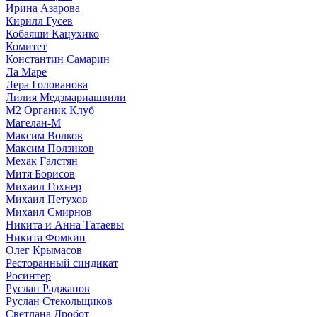
Ирина Азарова
Кирилл Гусев
Кобаяши Кацухико
Комитет
Константин Самарин
Ла Маре
Лера Голованова
Лилия Медзмариашвили
М2 Органик Клуб
Магелан-М
Максим Волков
Максим Ползиков
Мехак Галстян
Митя Борисов
Михаил Гохнер
Михаил Петухов
Михаил Смирнов
Никита и Анна Татаевы
Никита Фомкин
Олег Крымасов
Ресторанный синдикат
Росинтер
Руслан Раджапов
Руслан Стекольщиков
Светлана Дробот