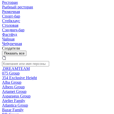
Ресторан
Рыбный ресторан
Рюмочная
Спорт-бар
Стейкхаус
Столовая
Сэндвич-бар
Фастфуд
Чайная
Чебуречная
Создатели
Показать все
.DREAMTEAM
075 Group
354 Exclusive Height
Alba Group
Albero Group
Artamet Group
Asparagus Group
Atelier Family
Atlantica Group
Bazar Family