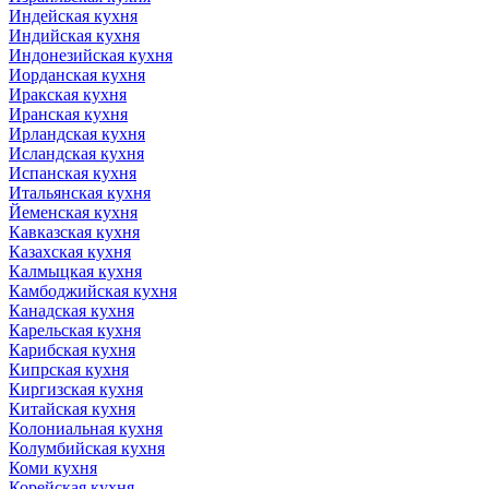
Индейская кухня
Индийская кухня
Индонезийская кухня
Иорданская кухня
Иракская кухня
Иранская кухня
Ирландская кухня
Исландская кухня
Испанская кухня
Итальянская кухня
Йеменская кухня
Кавказская кухня
Казахская кухня
Калмыцкая кухня
Камбоджийская кухня
Канадская кухня
Карельская кухня
Карибская кухня
Кипрская кухня
Киргизская кухня
Китайская кухня
Колониальная кухня
Колумбийская кухня
Коми кухня
Корейская кухня