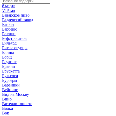
8 марта
VIP зал
Баварское пиво
Бадаевский завод
Банкет
Барбекю
Беляши
Бефстроганов
Бильярд
Битые огурцы
Блины
Борщ
Боулинг
Бранчи
Брускетта
Бульгоги
Бургеры
Вареники
Вейпинг
Вид на Москву
Вино
Вителло тоннато
Водка
Вок