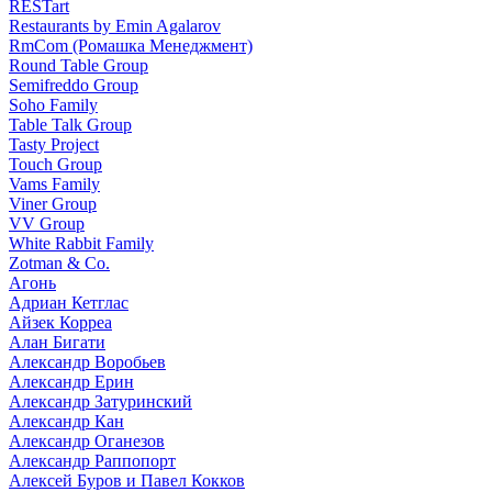
RESTart
Restaurants by Emin Agalarov
RmCom (Ромашка Менеджмент)
Round Table Group
Semifreddo Group
Soho Family
Table Talk Group
Tasty Project
Touch Group
Vams Family
Viner Group
VV Group
White Rabbit Family
Zotman & Co.
Агонь
Адриан Кетглас
Айзек Корреа
Алан Бигати
Александр Воробьев
Александр Ерин
Александр Затуринский
Александр Кан
Александр Оганезов
Александр Раппопорт
Алексей Буров и Павел Кокков