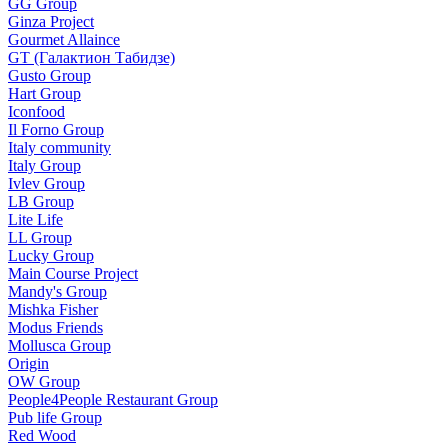
GG Group
Ginza Project
Gourmet Allaince
GT (Галактион Табидзе)
Gusto Group
Hart Group
Iconfood
Il Forno Group
Italy community
Italy Group
Ivlev Group
LB Group
Lite Life
LL Group
Lucky Group
Main Course Project
Mandy's Group
Mishka Fisher
Modus Friends
Mollusca Group
Origin
OW Group
People4People Restaurant Group
Pub life Group
Red Wood