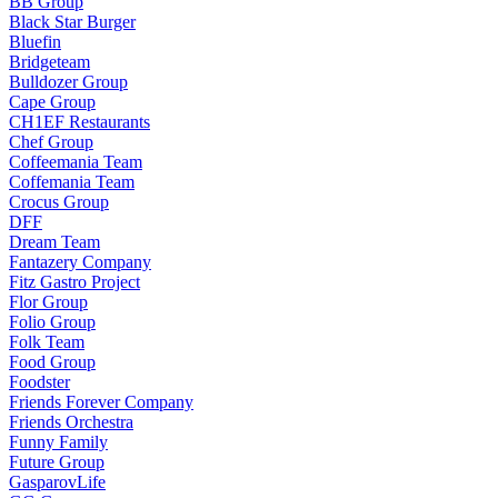
BB Group
Black Star Burger
Bluefin
Bridgeteam
Bulldozer Group
Cape Group
CH1EF Restaurants
Chef Group
Coffeemania Team
Coffemania Team
Crocus Group
DFF
Dream Team
Fantazery Company
Fitz Gastro Project
Flor Group
Folio Group
Folk Team
Food Group
Foodster
Friends Forever Company
Friends Orchestra
Funny Family
Future Group
GasparovLife