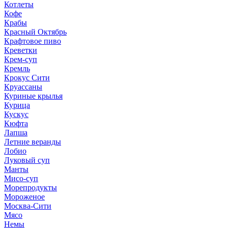
Котлеты
Кофе
Крабы
Красный Октябрь
Крафтовое пиво
Креветки
Крем-суп
Кремль
Крокус Сити
Круассаны
Куриные крылья
Курица
Кускус
Кюфта
Лапша
Летние веранды
Лобио
Луковый суп
Манты
Мисо-суп
Морепродукты
Мороженое
Москва-Сити
Мясо
Немы