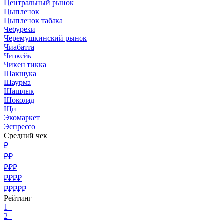
Центральный рынок
Цыпленок
Цыпленок табака
Чебуреки
Черемушкинский рынок
Чиабатта
Чизкейк
Чикен тикка
Шакшука
Шаурма
Шашлык
Шоколад
Щи
Экомаркет
Эспрессо
Средний чек
₽
₽₽
₽₽₽
₽₽₽₽
₽₽₽₽₽
Рейтинг
1+
2+