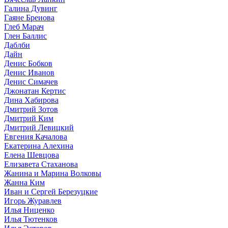
Галина Дувинг
Гаяне Бреиова
Глеб Марач
Глен Баллис
Даблби
Дайн
Денис Бобков
Денис Иванов
Денис Симачев
Джонатан Кертис
Дина Хабирова
Дмитрий Зотов
Дмитрий Ким
Дмитрий Левицкий
Евгения Качалова
Екатерина Алехина
Елена Шевцова
Елизавета Стаханова
Жанина и Марина Волковы
Жанна Ким
Иван и Сергей Березуцкие
Игорь Журавлев
Илья Ниценко
Илья Тютенков