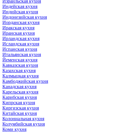
Израильская кухня
Индейская кухня
Индийская кухня
Индонезийская кухня
Иорданская кухня
Иракская кухня
Иранская кухня
Ирландская кухня
Исландская кухня
Испанская кухня
Итальянская кухня
Йеменская кухня
Кавказская кухня
Казахская кухня
Калмыцкая кухня
Камбоджийская кухня
Канадская кухня
Карельская кухня
Карибская кухня
Кипрская кухня
Киргизская кухня
Китайская кухня
Колониальная кухня
Колумбийская кухня
Коми кухня