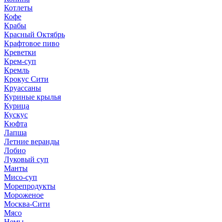
Котлеты
Кофе
Крабы
Красный Октябрь
Крафтовое пиво
Креветки
Крем-суп
Кремль
Крокус Сити
Круассаны
Куриные крылья
Курица
Кускус
Кюфта
Лапша
Летние веранды
Лобио
Луковый суп
Манты
Мисо-суп
Морепродукты
Мороженое
Москва-Сити
Мясо
Немы