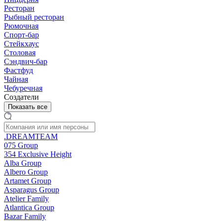
Ресторан
Рыбный ресторан
Рюмочная
Спорт-бар
Стейкхаус
Столовая
Сэндвич-бар
Фастфуд
Чайная
Чебуречная
Создатели
Показать все
.DREAMTEAM
075 Group
354 Exclusive Height
Alba Group
Albero Group
Artamet Group
Asparagus Group
Atelier Family
Atlantica Group
Bazar Family