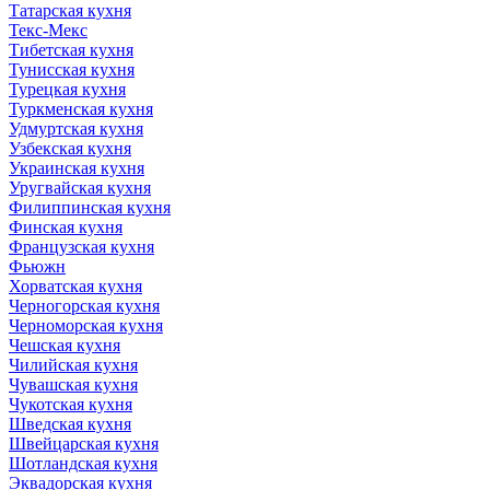
Татарская кухня
Текс-Мекс
Тибетская кухня
Тунисская кухня
Турецкая кухня
Туркменская кухня
Удмуртская кухня
Узбекская кухня
Украинская кухня
Уругвайская кухня
Филиппинская кухня
Финская кухня
Французская кухня
Фьюжн
Хорватская кухня
Черногорская кухня
Черноморская кухня
Чешская кухня
Чилийская кухня
Чувашская кухня
Чукотская кухня
Шведская кухня
Швейцарская кухня
Шотландская кухня
Эквадорская кухня