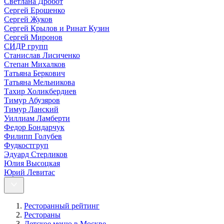
Светлана Дробот
Сергей Ерошенко
Сергей Жуков
Сергей Крылов и Ринат Кузин
Сергей Миронов
СИДР групп
Станислав Лисиченко
Степан Михалков
Татьяна Беркович
Татьяна Мельникова
Тахир Холикбердиев
Тимур Абузяров
Тимур Ланский
Уиллиам Ламберти
Федор Бондарчук
Филипп Голубев
Фудкостгруп
Эдуард Стерликов
Юлия Высоцкая
Юрий Левитас
Ресторанный рейтинг
Рестораны
Детское меню в Москве