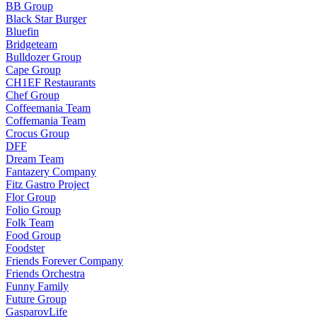
BB Group
Black Star Burger
Bluefin
Bridgeteam
Bulldozer Group
Cape Group
CH1EF Restaurants
Chef Group
Coffeemania Team
Coffemania Team
Crocus Group
DFF
Dream Team
Fantazery Company
Fitz Gastro Project
Flor Group
Folio Group
Folk Team
Food Group
Foodster
Friends Forever Company
Friends Orchestra
Funny Family
Future Group
GasparovLife