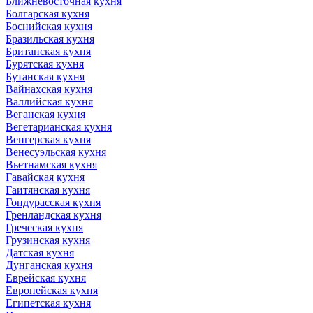
Ближневосточная кухня
Болгарская кухня
Боснийская кухня
Бразильская кухня
Британская кухня
Бурятская кухня
Бутанская кухня
Вайнахская кухня
Валлийская кухня
Веганская кухня
Вегетарианская кухня
Венгерская кухня
Венесуэльская кухня
Вьетнамская кухня
Гавайская кухня
Гаитянская кухня
Гондурасская кухня
Гренландская кухня
Греческая кухня
Грузинская кухня
Датская кухня
Дунганская кухня
Еврейская кухня
Европейская кухня
Египетская кухня