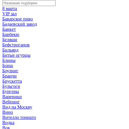
8 марта
VIP зал
Баварское пиво
Бадаевский завод
Банкет
Барбекю
Беляши
Бефстроганов
Бильярд
Битые огурцы
Блины
Борщ
Боулинг
Бранчи
Брускетта
Бульгоги
Бургеры
Вареники
Вейпинг
Вид на Москву
Вино
Вителло тоннато
Водка
Вок