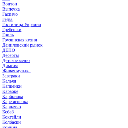
Вонтон
Выпечка
Гаспачо
Гедза
Гостиница Украина
Гребешки
Гриль
Грузинская кухня
Даниловский рынок
ДЕПО
Десерты
Детское меню
Димсам
Живая музыка
Завтраки
Кальян
Капкейки
Караоке
Карбонара
Каре ягненка
Карпаччо
Кебаб
Коктейли
Колбаски
Конина