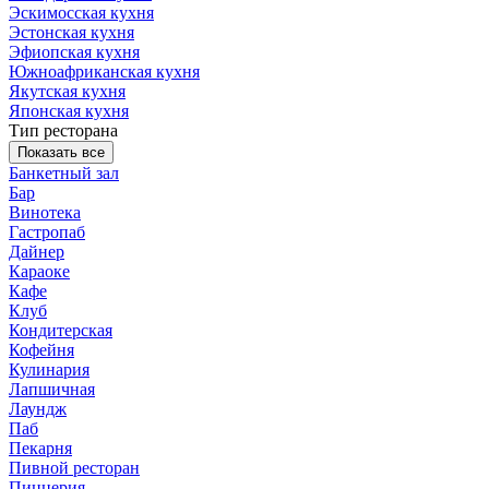
Эскимосская кухня
Эстонская кухня
Эфиопская кухня
Южноафриканская кухня
Якутская кухня
Японская кухня
Тип ресторана
Показать все
Банкетный зал
Бар
Винотека
Гастропаб
Дайнер
Караоке
Кафе
Клуб
Кондитерская
Кофейня
Кулинария
Лапшичная
Лаундж
Паб
Пекарня
Пивной ресторан
Пиццерия