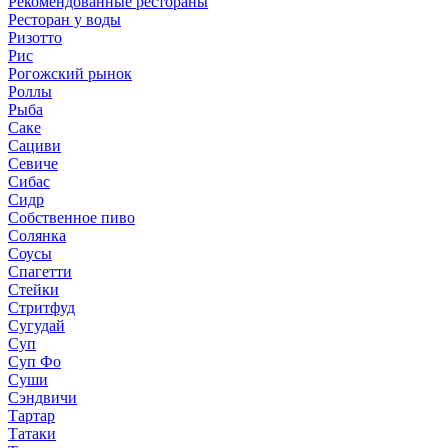
Рекомендованные рестораны
Ресторан у воды
Ризотто
Рис
Рогожский рынок
Роллы
Рыба
Саке
Сациви
Севиче
Сибас
Сидр
Собственное пиво
Солянка
Соусы
Спагетти
Стейки
Стритфуд
Сугудай
Суп
Суп Фо
Суши
Сэндвичи
Тартар
Татаки