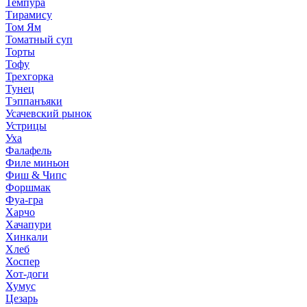
Темпура
Тирамису
Том Ям
Томатный суп
Торты
Тофу
Трехгорка
Тунец
Тэппанъяки
Усачевский рынок
Устрицы
Уха
Фалафель
Филе миньон
Фиш & Чипс
Форшмак
Фуа-гра
Харчо
Хачапури
Хинкали
Хлеб
Хоспер
Хот-доги
Хумус
Цезарь