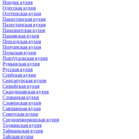
Нордик кухня
Одесская кухня
Осетинская кухня
Пакистанская кухня
Палестинская кухня
Паназиатская кухня
Панамская кухня
Персидская кухня
Перуанская кухня
Польская кухня
Португальская кухня
Румынская кухня
Русская кухня
Сербская кухня
Сингапурская кухня
Сирийская кухня
Скандинавская кухня
Словацкая кухня
Словенская кухня
Смешанная кухня
Советская кухня
Средиземноморская кухня
Таджикская кухня
Тайваньская кухня
Тайская кухня