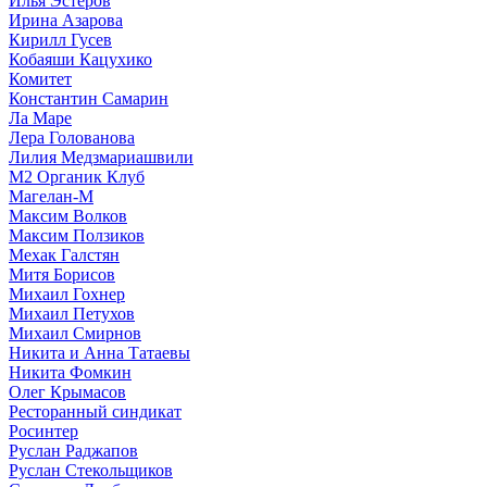
Илья Эстеров
Ирина Азарова
Кирилл Гусев
Кобаяши Кацухико
Комитет
Константин Самарин
Ла Маре
Лера Голованова
Лилия Медзмариашвили
М2 Органик Клуб
Магелан-М
Максим Волков
Максим Ползиков
Мехак Галстян
Митя Борисов
Михаил Гохнер
Михаил Петухов
Михаил Смирнов
Никита и Анна Татаевы
Никита Фомкин
Олег Крымасов
Ресторанный синдикат
Росинтер
Руслан Раджапов
Руслан Стекольщиков