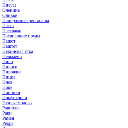
Нисуаз
Оленина
Оливье
Панорамные рестораны
Паста
Пастрами
Патриаршие пруды
Пашот
Паштет
Пекинская утка
Пельмени
Пиво
Пироги
Пирожки
Пицца
Плов
Поке
Пончики
Профитроли
Птичье молоко
Равиоли
Раки
Рамен
Ребра