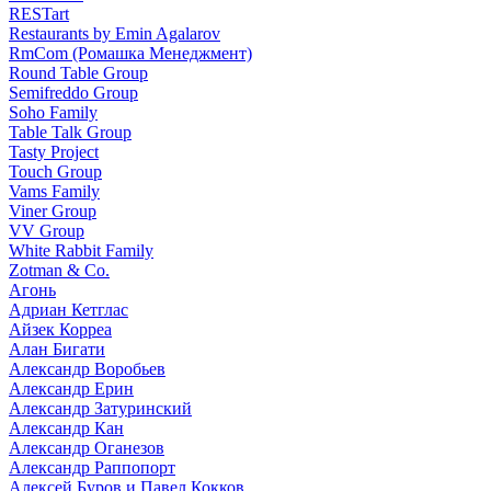
RESTart
Restaurants by Emin Agalarov
RmCom (Ромашка Менеджмент)
Round Table Group
Semifreddo Group
Soho Family
Table Talk Group
Tasty Project
Touch Group
Vams Family
Viner Group
VV Group
White Rabbit Family
Zotman & Co.
Агонь
Адриан Кетглас
Айзек Корреа
Алан Бигати
Александр Воробьев
Александр Ерин
Александр Затуринский
Александр Кан
Александр Оганезов
Александр Раппопорт
Алексей Буров и Павел Кокков