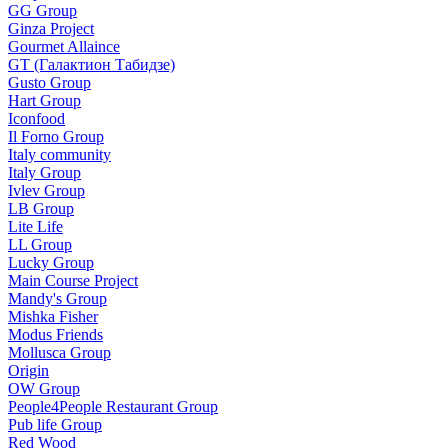
GG Group
Ginza Project
Gourmet Allaince
GT (Галактион Табидзе)
Gusto Group
Hart Group
Iconfood
Il Forno Group
Italy community
Italy Group
Ivlev Group
LB Group
Lite Life
LL Group
Lucky Group
Main Course Project
Mandy's Group
Mishka Fisher
Modus Friends
Mollusca Group
Origin
OW Group
People4People Restaurant Group
Pub life Group
Red Wood