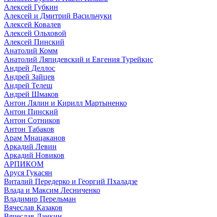
Алексей Губкин
Алексей и Дмитрий Васильчуки
Алексей Ковалев
Алексей Ольховой
Алексей Пинский
Анатолий Комм
Анатолий Ляпидевский и Евгения Турейкис
Андрей Деллос
Андрей Зайцев
Андрей Телеш
Андрей Шмаков
Антон Лялин и Кирилл Мартыненко
Антон Пинский
Антон Сотников
Антон Табаков
Арам Мнацаканов
Аркадий Левин
Аркадий Новиков
АРПИКОМ
Аруся Гукасян
Виталий Передерко и Георгий Пхаладзе
Влада и Максим Лесниченко
Владимир Перельман
Вячеслав Казаков
Вячеслав Ланкин