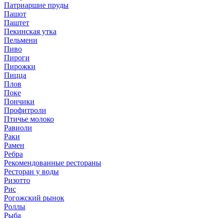
Патриаршие пруды
Пашот
Паштет
Пекинская утка
Пельмени
Пиво
Пироги
Пирожки
Пицца
Плов
Поке
Пончики
Профитроли
Птичье молоко
Равиоли
Раки
Рамен
Ребра
Рекомендованные рестораны
Ресторан у воды
Ризотто
Рис
Рогожский рынок
Роллы
Рыба