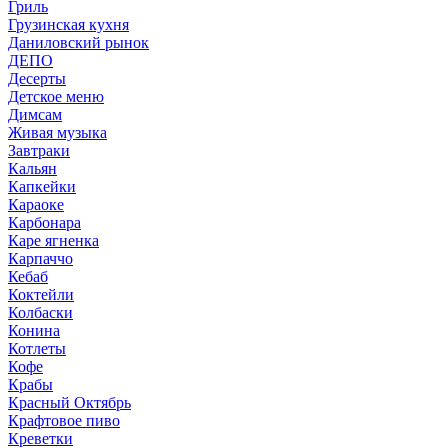
Гриль
Грузинская кухня
Даниловский рынок
ДЕПО
Десерты
Детское меню
Димсам
Живая музыка
Завтраки
Кальян
Капкейки
Караоке
Карбонара
Каре ягненка
Карпаччо
Кебаб
Коктейли
Колбаски
Конина
Котлеты
Кофе
Крабы
Красный Октябрь
Крафтовое пиво
Креветки