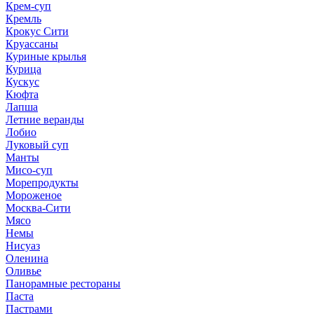
Крем-суп
Кремль
Крокус Сити
Круассаны
Куриные крылья
Курица
Кускус
Кюфта
Лапша
Летние веранды
Лобио
Луковый суп
Манты
Мисо-суп
Морепродукты
Мороженое
Москва-Сити
Мясо
Немы
Нисуаз
Оленина
Оливье
Панорамные рестораны
Паста
Пастрами