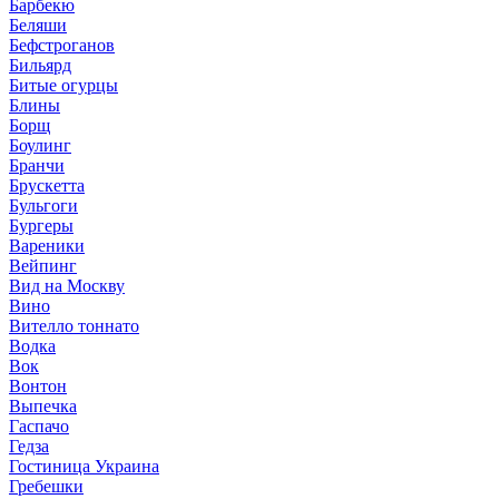
Барбекю
Беляши
Бефстроганов
Бильярд
Битые огурцы
Блины
Борщ
Боулинг
Бранчи
Брускетта
Бульгоги
Бургеры
Вареники
Вейпинг
Вид на Москву
Вино
Вителло тоннато
Водка
Вок
Вонтон
Выпечка
Гаспачо
Гедза
Гостиница Украина
Гребешки