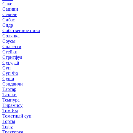
Саке
Сациви
Севиче
Сибас
Сидр
Собственное пиво
Солянка
Соусы
Спагетти
Стейки
Стритфуд
Сугудай
Суп
Суп Фо
Суши
Сэндвичи
Тартар
Татаки
Темпура
Тирамису
Том Ям
Томатный суп
Торты
Тофу
Трехгорка