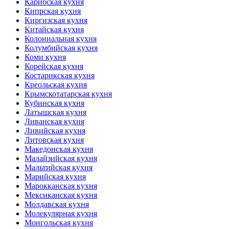
Карибская кухня
Кипрская кухня
Киргизская кухня
Китайская кухня
Колониальная кухня
Колумбийская кухня
Коми кухня
Корейская кухня
Костарикская кухня
Креольская кухня
Крымскотатарская кухня
Кубинская кухня
Латышская кухня
Ливанская кухня
Ливийская кухня
Литовская кухня
Македонская кухня
Малайзийская кухня
Мальтийская кухня
Марийская кухня
Марокканская кухня
Мексиканская кухня
Молдавская кухня
Молекулярная кухня
Монгольская кухня