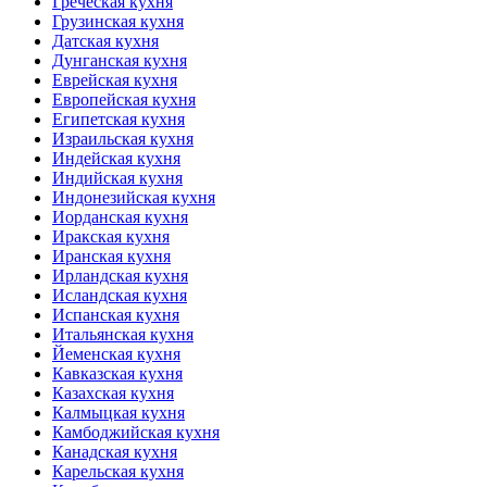
Греческая кухня
Грузинская кухня
Датская кухня
Дунганская кухня
Еврейская кухня
Европейская кухня
Египетская кухня
Израильская кухня
Индейская кухня
Индийская кухня
Индонезийская кухня
Иорданская кухня
Иракская кухня
Иранская кухня
Ирландская кухня
Исландская кухня
Испанская кухня
Итальянская кухня
Йеменская кухня
Кавказская кухня
Казахская кухня
Калмыцкая кухня
Камбоджийская кухня
Канадская кухня
Карельская кухня