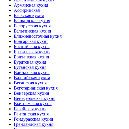
Армянская кухня
Ассирийская
Баскская кухня
Башкирская кухня
Белорусская кухня
Бельгийская кухня
Ближневосточная кухня
Болгарская кухня
Боснийская кухня
Бразильская кухня
Британская кухня
Бурятская кухня
Бутанская кухня
Вайнахская кухня
Валлийская кухня
Веганская кухня
Вегетарианская кухня
Венгерская кухня
Венесуэльская кухня
Вьетнамская кухня
Гавайская кухня
Гаитянская кухня
Гондурасская кухня
Гренландская кухня