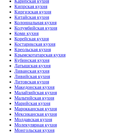
Карибская кухня
Кипрская кухня
Киргизская кухня
Китайская кухня
Колониальная кухня
Колумбийская кухня
Коми кухня
Корейская кухня
Костарикская кухня
Креольская кухня
Крымскотатарская кухня
Кубинская кухня
Латышская кухня
Ливанская кухня
Ливийская кухня
Литовская кухня
Македонская кухня
Малайзийская кухня
Мальтийская кухня
Марийская кухня
Марокканская кухня
Мексиканская кухня
Молдавская кухня
Молекулярная кухня
Монгольская кухня