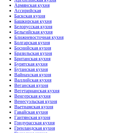
Армянская кухня
Ассирийская
Баскская кухня
Башкирская кухня
Белорусская кухня
Бельгийская кухня
Ближневосточная кухня
Болгарская кухня
Боснийская кухня
Бразильская кухня
Британская кухня
Бурятская кухня
Бутанская кухня
Вайнахская кухня
Валлийская кухня
Веганская кухня
Вегетарианская кухня
Венгерская кухня
Венесуэльская кухня
Вьетнамская кухня
Гавайская кухня
Гаитянская кухня
Гондурасская кухня
Гренландская кухня