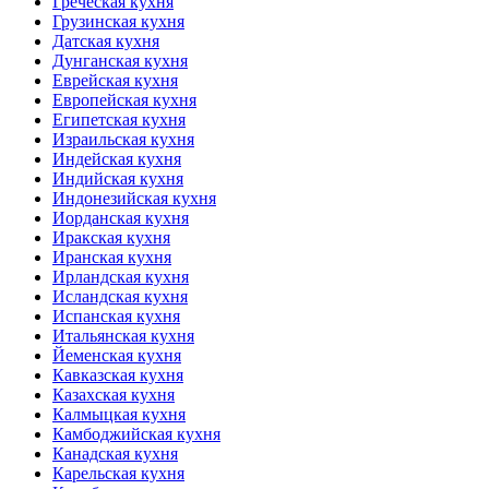
Греческая кухня
Грузинская кухня
Датская кухня
Дунганская кухня
Еврейская кухня
Европейская кухня
Египетская кухня
Израильская кухня
Индейская кухня
Индийская кухня
Индонезийская кухня
Иорданская кухня
Иракская кухня
Иранская кухня
Ирландская кухня
Исландская кухня
Испанская кухня
Итальянская кухня
Йеменская кухня
Кавказская кухня
Казахская кухня
Калмыцкая кухня
Камбоджийская кухня
Канадская кухня
Карельская кухня