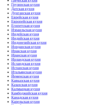
Греческая кухня
Грузинская кухня
Датская кухня
Дунганская кухня
Еврейская кухня
Европейская кухня
Египетская кухня
Израильская кухня
Индейская кухня
Индийская кухня
Индонезийская кухня
Иорданская кухня
Иракская кухня
Иранская кухня
Ирландская кухня
Исландская кухня
Испанская кухня
Итальянская кухня
Йеменская кухня
Кавказская кухня
Казахская кухня
Калмыцкая кухня
Камбоджийская кухня
Канадская кухня
Карельская кухня