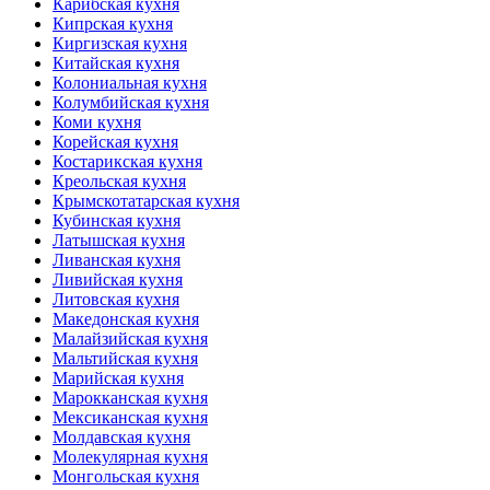
Карибская кухня
Кипрская кухня
Киргизская кухня
Китайская кухня
Колониальная кухня
Колумбийская кухня
Коми кухня
Корейская кухня
Костарикская кухня
Креольская кухня
Крымскотатарская кухня
Кубинская кухня
Латышская кухня
Ливанская кухня
Ливийская кухня
Литовская кухня
Македонская кухня
Малайзийская кухня
Мальтийская кухня
Марийская кухня
Марокканская кухня
Мексиканская кухня
Молдавская кухня
Молекулярная кухня
Монгольская кухня