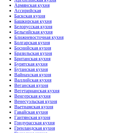
Армянская кухня
Ассирийская
Баскская кухня
Башкирская кухня
Белорусская кухня
Бельгийская кухня
Ближневосточная кухня
Болгарская кухня
Боснийская кухня
Бразильская кухня
Британская кухня
Бурятская кухня
Бутанская кухня
Вайнахская кухня
Валлийская кухня
Веганская кухня
Вегетарианская кухня
Венгерская кухня
Венесуэльская кухня
Вьетнамская кухня
Гавайская кухня
Гаитянская кухня
Гондурасская кухня
Гренландская кухня