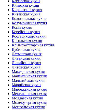
Карибская кухня
Кипрская кухня
Киргизская кухня
Китайская кухня
Колониальная кухня
Колумбийская кухня
Коми кухня
Корейская кухня
Костарикская кухня
Креольская кухня
Крымскотатарская кухня
Кубинская кухня
Латышская кухня
Ливанская кухня
Ливийская кухня
Литовская кухня
Македонская кухня
Малайзийская кухня
Мальтийская кухня
Марийская кухня
Марокканская кухня
Мексиканская кухня
Молдавская кухня
Молекулярная кухня
Монгольская кухня