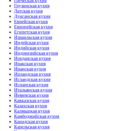
Греческая кухня
Грузинская кухня
Датская кухня
Дунганская кухня
Еврейская кухня
Европейская кухня
Египетская кухня
Израильская кухня
Индейская кухня
Индийская кухня
Индонезийская кухня
Иорданская кухня
Иракская кухня
Иранская кухня
Ирландская кухня
Исландская кухня
Испанская кухня
Итальянская кухня
Йеменская кухня
Кавказская кухня
Казахская кухня
Калмыцкая кухня
Камбоджийская кухня
Канадская кухня
Карельская кухня