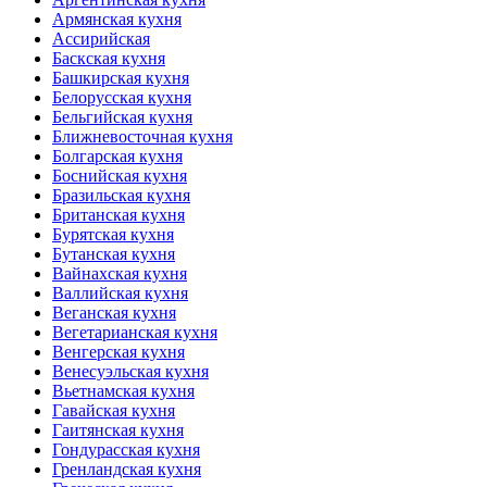
Армянская кухня
Ассирийская
Баскская кухня
Башкирская кухня
Белорусская кухня
Бельгийская кухня
Ближневосточная кухня
Болгарская кухня
Боснийская кухня
Бразильская кухня
Британская кухня
Бурятская кухня
Бутанская кухня
Вайнахская кухня
Валлийская кухня
Веганская кухня
Вегетарианская кухня
Венгерская кухня
Венесуэльская кухня
Вьетнамская кухня
Гавайская кухня
Гаитянская кухня
Гондурасская кухня
Гренландская кухня