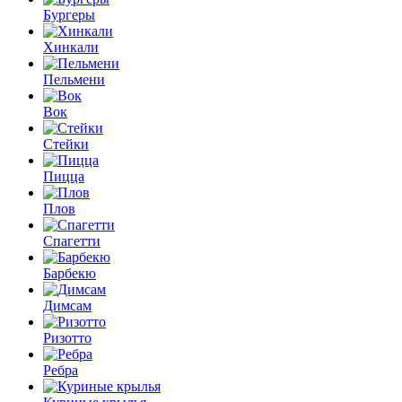
Бургеры
Хинкали
Пельмени
Вок
Стейки
Пицца
Плов
Спагетти
Барбекю
Димсам
Ризотто
Ребра