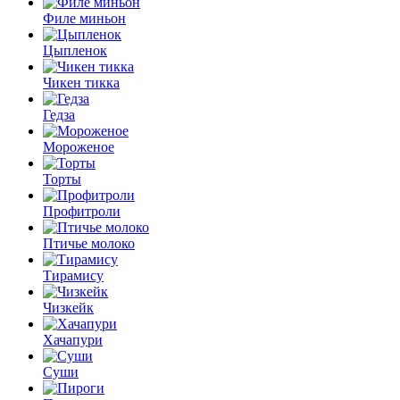
Филе миньон
Цыпленок
Чикен тикка
Гедза
Мороженое
Торты
Профитроли
Птичье молоко
Тирамису
Чизкейк
Хачапури
Суши