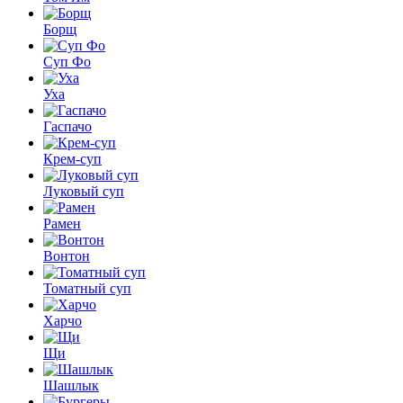
Борщ
Суп Фо
Уха
Гаспачо
Крем-суп
Луковый суп
Рамен
Вонтон
Томатный суп
Харчо
Щи
Шашлык