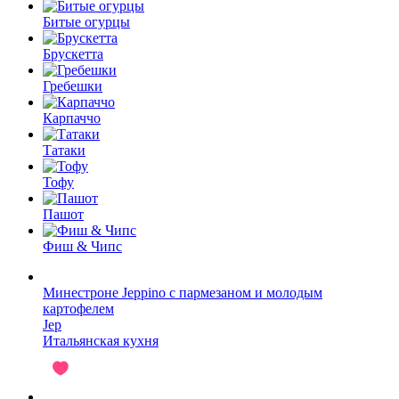
Битые огурцы
Брускетта
Гребешки
Карпаччо
Татаки
Тофу
Пашот
Фиш & Чипс
Минестроне Jeppino c пармезаном и молодым
картофелем
Jep
Итальянская кухня