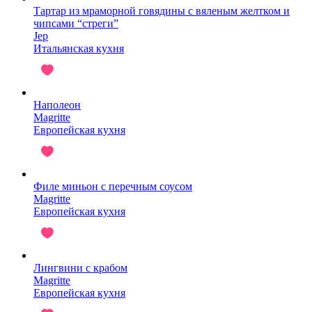
Тартар из мраморной говядины с вяленым желтком и
чипсами “стреги”
Jep
Итальянская кухня
Наполеон
Magritte
Европейская кухня
Филе миньон с перечным соусом
Magritte
Европейская кухня
Лингвини с крабом
Magritte
Европейская кухня