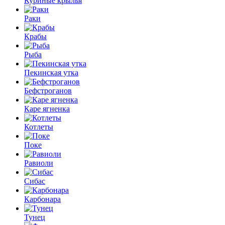
Куриные крылья
Раки
Крабы
Рыба
Пекинская утка
Бефстроганов
Каре ягненка
Котлеты
Поке
Равиоли
Сибас
Карбонара
Тунец