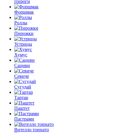
Пироги
Форшмак
Роллы
Пирожки
Устрицы
Хумус
Сациви
Севиче
Сугудай
Тартар
Паштет
Пастрами
Вителло тоннато