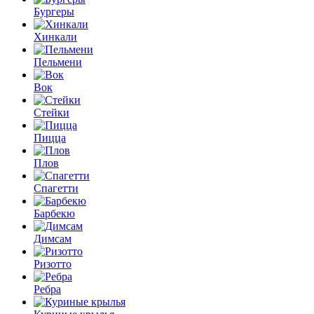
Бургеры
Хинкали
Пельмени
Вок
Стейки
Пицца
Плов
Спагетти
Барбекю
Димсам
Ризотто
Ребра