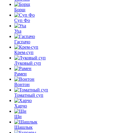
Борщ
Суп Фо
Уха
Гаспачо
Крем-суп
Луковый суп
Рамен
Вонтон
Томатный суп
Харчо
Щи
Шашлык