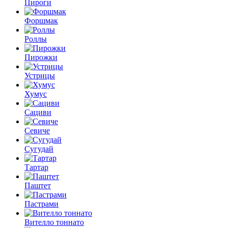
Пироги
Форшмак
Роллы
Пирожки
Устрицы
Хумус
Сациви
Севиче
Сугудай
Тартар
Паштет
Пастрами
Вителло тоннато