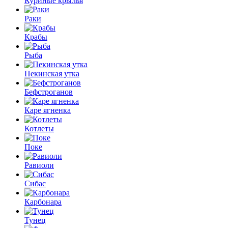
Куриные крылья
Раки
Крабы
Рыба
Пекинская утка
Бефстроганов
Каре ягненка
Котлеты
Поке
Равиоли
Сибас
Карбонара
Тунец