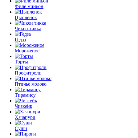
Филе миньон
Цыпленок
Чикен тикка
Гедза
Мороженое
Торты
Профитроли
Птичье молоко
Тирамису
Чизкейк
Хачапури
Суши