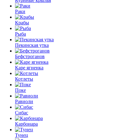
Куриные крылья
Раки
Крабы
Рыба
Пекинская утка
Бефстроганов
Каре ягненка
Котлеты
Поке
Равиоли
Сибас
Карбонара
Тунец