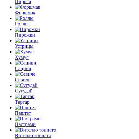
Пироги
Форшмак
Роллы
Пирожки
Устрицы
Хумус
Сациви
Севиче
Сугудай
Тартар
Паштет
Пастрами
Вителло тоннато