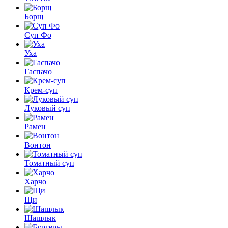
Борщ
Суп Фо
Уха
Гаспачо
Крем-суп
Луковый суп
Рамен
Вонтон
Томатный суп
Харчо
Щи
Шашлык