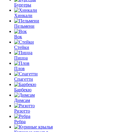
Бургеры
Хинкали
Пельмени
Вок
Стейки
Пицца
Плов
Спагетти
Барбекю
Димсам
Ризотто
Ребра