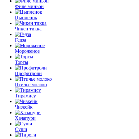
Филе миньон
Цыпленок
Чикен тикка
Гедза
Мороженое
Торты
Профитроли
Птичье молоко
Тирамису
Чизкейк
Хачапури
Суши