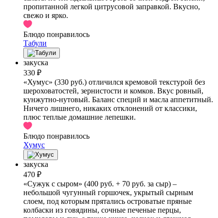
пропитанной легкой цитрусовой заправкой. Вкусно,
свежо и ярко.
Блюдо понравилось
Табули
закуска
330 ₽
«Хумус» (330 руб.) отличился кремовой текстурой без
шероховатостей, зернистости и комков. Вкус ровный,
кунжутно-нутовый. Баланс специй и масла аппетитный.
Ничего лишнего, никаких отклонений от классики,
плюс теплые домашние лепешки.
Блюдо понравилось
Хумус
закуска
470 ₽
«Сужук с сыром» (400 руб. + 70 руб. за сыр) –
небольшой чугунный горшочек, укрытый сырным
слоем, под которым прятались островатые пряные
колбаски из говядины, сочные печеные перцы,