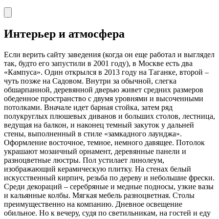
Интерьер и атмосфера
Если верить сайту заведения (когда он еще работал и выглядел
так, будто его запустили в 2001 году), в Москве есть два
«Кампуса». Один открылся в 2013 году на Таганке, второй –
чуть позже на Садовом. Внутри за обычной, слегка
обшарпанной, деревянной дверью живет средних размеров
обеденное пространство с двумя уровнями и высоченными
потолками. Вначале идет барная стойка, затем ряд
полукруглых плюшевых диванов и больших столов, лестница,
ведущая на балкон, и наконец темный закуток у дальней
стены, выполненный в стиле «замкадного лаунджа».
Оформление восточное, темное, немного давящее. Потолок
украшают мозаичный орнамент, деревянные панели и
разноцветные люстры. Пол устилает линолеум,
изображающий керамическую плитку. На стенах белый
искусственный кирпич, резьба по дереву и небольшие фрески.
Среди декораций – серебряные и медные подносы, узкие вазы
и кальянные колбы. Мягкая мебель разноцветная. Столы
преимущественно на компанию. Дневное освещение
обильное. Но к вечеру, судя по светильникам, на гостей и еду