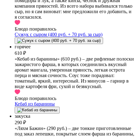
помидоры и лук, а также кинза, чеснок и дружная
компания пряностей. Из всего набора выбивался только
сыр, но я сам виноват: мне предложили его добавить, и
я согласился.
Блюдо понравилось
Сужук с сыром (400 руб. + 70 руб. за сыр)
горячее
610 ₽
«Кебаб из баранины» (610 руб.) – две рифленые полоски
зажаристого фарша, в которых соединились вкусный
аромат мангала, умеренная пряность, легкая острота
перца и мясная сочность. Соус тоже порадовал:
томатный, яркий, интересный. Из минусов – гарнир в
виде картофеля фри, сухой и безвкусный.
Блюдо понравилось
Кебаб из баранины
закуска
290 ₽
«Ляхм Бажин» (290 руб.) – две тонкие приготовленные
под заказ лепешки, покрытые слоем фарша из баранины,