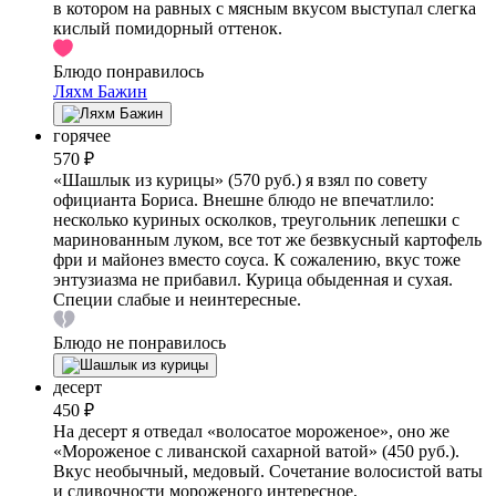
в котором на равных с мясным вкусом выступал слегка
кислый помидорный оттенок.
Блюдо понравилось
Ляхм Бажин
горячее
570 ₽
«Шашлык из курицы» (570 руб.) я взял по совету
официанта Бориса. Внешне блюдо не впечатлило:
несколько куриных осколков, треугольник лепешки с
маринованным луком, все тот же безвкусный картофель
фри и майонез вместо соуса. К сожалению, вкус тоже
энтузиазма не прибавил. Курица обыденная и сухая.
Специи слабые и неинтересные.
Блюдо не понравилось
десерт
450 ₽
На десерт я отведал «волосатое мороженое», оно же
«Мороженое с ливанской сахарной ватой» (450 руб.).
Вкус необычный, медовый. Сочетание волосистой ваты
и сливочности мороженого интересное,